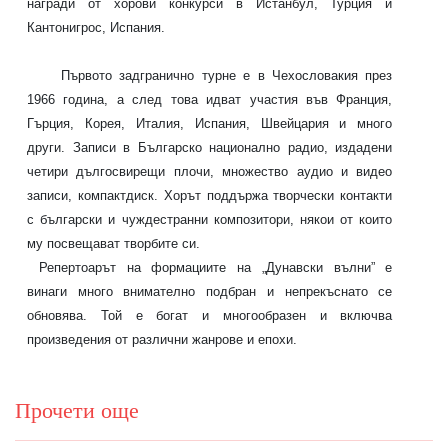
награди от хорови конкурси в Истанбул, Турция и
Кантонигрос, Испания.
Първото задгранично турне е в Чехословакия през
1966 година, а след това идват участия във Франция,
Гърция, Корея, Италия, Испания, Швейцария и много
други. Записи в Българско национално радио, издадени
четири дългосвирещи плочи, множество аудио и видео
записи, компактдиск. Хорът поддържа творчески контакти
с български и чуждестранни композитори, някои от които
му посвещават творбите си.
Репертоарът на формациите на „Дунавски вълни” е
винаги много внимателно подбран и непрекъснато се
обновява. Той е богат и многообразен и включва
произведения от различни жанрове и епохи.
Прочети още