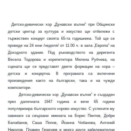
Детско-девически хор „Дунавски вълни” при Общински
детски център за култура и изкуство ще отбележи с
тържествен концерт своята 65-та годишнина. Той ще се
проведе на 24 юни /неделя/ от 11.00 ч. в зала „Европа” на
Доходното здание. Под ръководството на диригента
Весела Тодорова и корепетитора Милена Рубчева, на
сцената ще се представят двете формации на хора –
детска и концертна. В програмата са включени
произведения както на български, така и на чужди
композитори.
Детско-девически хор „Дунавски вълни” е създаден
през далечната 1947 година и вече 65 години
популяризира българското хорово изкуство. С успехите му
завинаги са свързани имената на Борис Пинтев, Добри
Балабанов, Саша Попов, Йоанна Чобанова, Антоний
Николов, Пламен Георгиев и много други забележителни