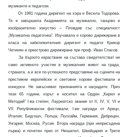
музиканти и педагози.
От 1991 година диригент на хора е Весела Тодорова.
Тя е завършила Академията за музикално, танцово и
изобразително изкуство – Пловдив със специалност
„Музикална педагогика”. Изучавала е хорово дирижиране в
класа на забележителния диригент и педагог Крикор
Четинян и оркестрово дирижиране при проф. Иван Спасов.
За бързото израстване на състава свидетелстват не
само активното участие в музикалния живот на града,
страната, а и все по-успешното представяне на сцените на
престижни европейски и световни хорови фестивали и
конкурси. Не закъсняват признанията и наградите. През
тези 65 години, хорът е носител на Орден „Кирил и
Методий”
I
-ва степен; Лауреатско звание от
II, IV, V, VI
и
VII
Републикански фестивали;
I
-ви награди от Арецо,
Италия; Бидгошч, Полша; Полхайм, Германия; Дебрецен,
Унгария; Москва, Русия. Втора награда (при неприсъдена
първа) и почетен приз от Нюшател, Швейцария и Трети