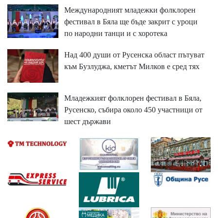
Международният младежки фолклорен
фестивал в Бяла ще бъде закрит с уроци
по народни танци и с хоротека
Над 400 души от Русенска област пътуват
към Бузлуджа, кметът Милков е сред тях
Младежкият фолклорен фестивал в Бяла,
Русенско, събира около 450 участници от
шест държави