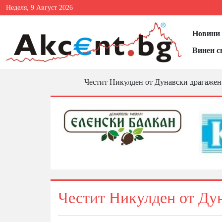
Неделя, 9 Август 2026
Новини 
Винен с
Честит Никулден от Дунавски драгажен 
Честит Никулден от Дун