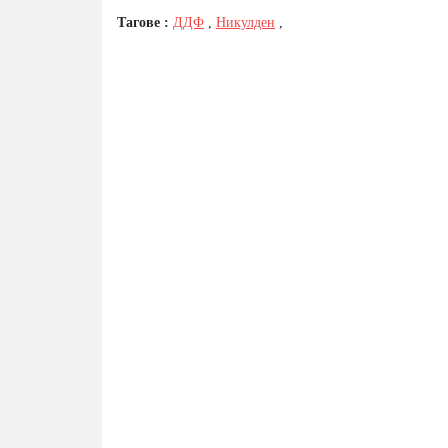
Тагове :
ДДФ
,
Никулден
,