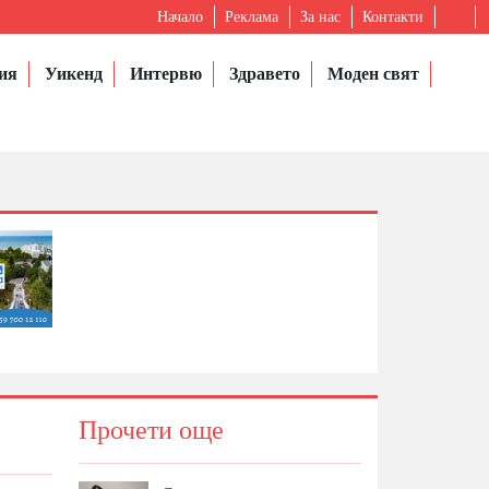
Начало
Реклама
За нас
Контакти
ия
Уикенд
Интервю
Здравето
Моден свят
Прочети още