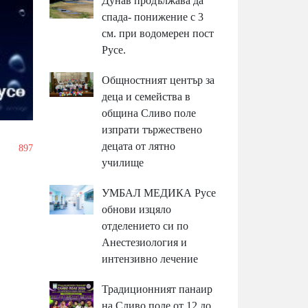
Дунав продължава да
спада- понижение с 3
см. при водомерен пост
Русе.
Общностният център за
деца и семейства в
община Сливо поле
изпрати тържествено
децата от лятно
/
897
училище
УМБАЛ МЕДИКА Русе
обнови изцяло
отделението си по
Анестезиология и
интензивно лечение
Традиционният панаир
на Сливо поле от 12 до