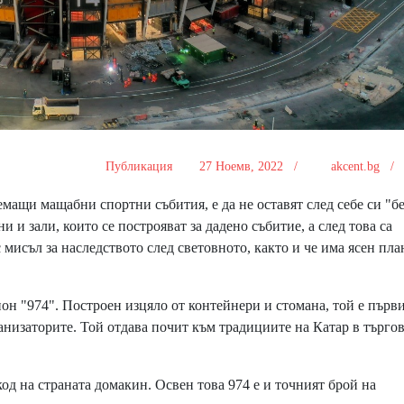
Публикация
27 Ноемв, 2022 /
akcent.bg 
мащи мащабни спортни събития, е да не оставят след себе си "б
и и зали, които се построяват за дадено събитие, а след това са
 мисъл за наследството след световното, както и че има ясен пла
он "974". Построен изцяло от контейнери и стомана, той е първ
низаторите. Той отдава почит към традициите на Катар в търгов
 на страната домакин. Освен това 974 е и точният брой на