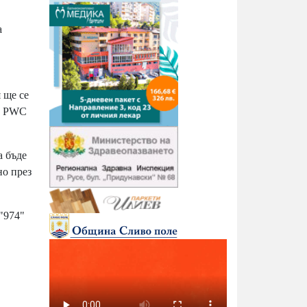
а
 ще се
 в PWC
а бъде
но през
"974"