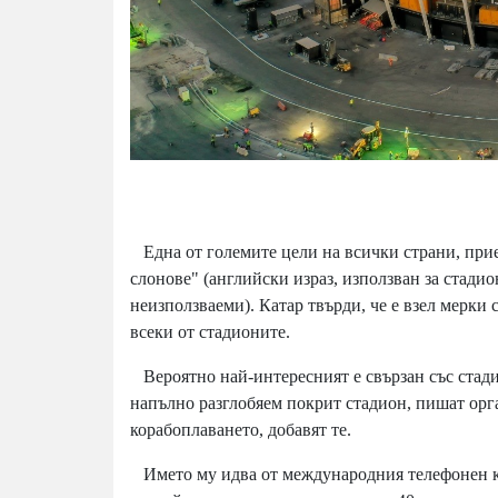
Една от големите цели на всички страни, прие
слонове" (английски израз, използван за стадион
неизползваеми). Катар твърди, че е взел мерки с
всеки от стадионите.
Вероятно най-интересният е свързан със стади
напълно разглобяем покрит стадион, пишат орга
корабоплаването, добавят те.
Името му идва от международния телефонен код