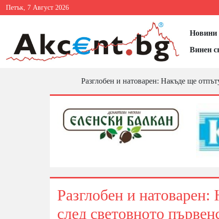
Петък, 7 Август 2026
Новини 
Винен с
Разглобен и натоварен: Накъде ще отпъту
Разглобен и натоварен: 
след световното първен