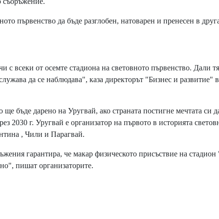
о съоръжение.
ното първенство да бъде разглобен, натоварен и пренесен в друг
 с всеки от осемте стадиона на световното първенство. Дали тя
служава да се наблюдава", каза директорът "Бизнес и развитие"
 ще бъде дарено на Уругвай, ако страната постигне мечтата си д
з 2030 г. Уругвай е организатор на първото в историята светов
ентина , Чили и Парагвай.
жения гарантира, че макар физическото присъствие на стадион 
чно", пишат организаторите.