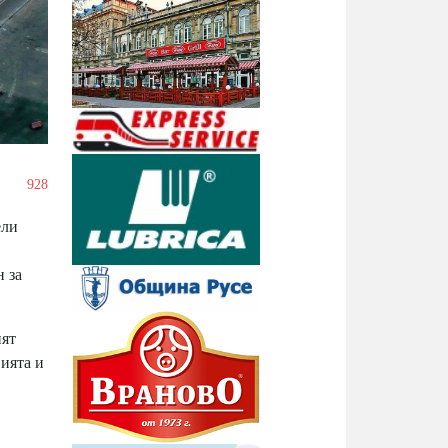
/
928
ели
н за
ият
ията и