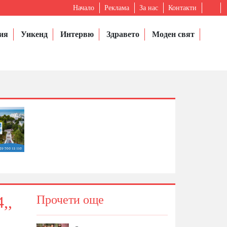
Начало
Реклама
За нас
Контакти
ия
Уикенд
Интервю
Здравето
Моден свят
,,
Прочети още