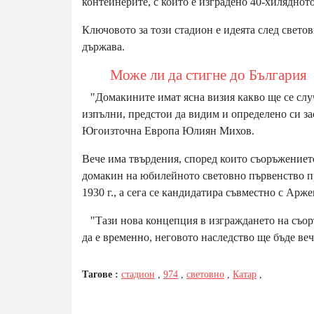
контейнерите, с които е изградено 40-хиляднот
Ключовото за този стадион е идеята след светов
държава.
Може ли да стигне до България
"Домакините имат ясна визия какво ще се случи
изпълни, предстои да видим и определено си за
Югоизточна Европа Юлиян Михов.
Вече има твърдения, според които съоръжението
домакин на юбилейното световно първенство пре
1930 г., а сега се кандидатира съвместно с Арж
"Тази нова концепция в изграждането на съоръ
да е временно, неговото наследство ще бъде ве
Тагове :
стадион
,
974
,
световно
,
Катар
,