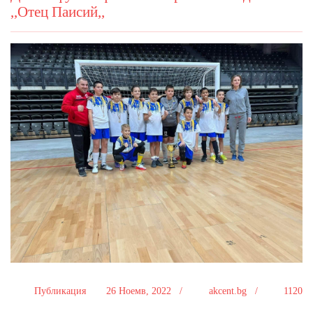
,,Отец Паисий,,
Публикация
26 Ноемв, 2022 /
akcent.bg /
1120