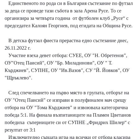
Единственото по рода си в България състезание по футзал
за деца се проведе тази събота в зала Арена Русе. То се
организира за четвърта година от футболен клуб „Русе“ с
председател Калоян Георгиев, под егидата на Община Русе.
В детска футзал фиеста прерастна едно състезание днес,
26.11.2022 г.
Участие взеха девет отбора: СУЕЕ, ОУ "Н. Обретенов",
ОУ"Отец Паисий", ОУ "Бр. Миладинови", ОУ " Т.
Кърджиев", СУПНЕ, ОУ "Ив.Вазов", СУ "Й. Йовков", ОУ
"Щръклево".
След спечелването на първо място в групата, отборът на
ОУ "Отец Паисий" се изправи в полуфинален мач срещу
отбора на ОУ "Тома Кърджиев" и извоюваха категорична
победа 5:1. На финала възпитаниците на Пламен Цветанов
победиха съперниците си от СУПНЕ „Фридрих Шилер“ с
резултат от 3:1
Изключително сърцата игра на всички от отбора класира