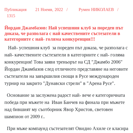
Публикация
21 Ноемв, 2022 /
Румен НИКОЛАЕВ /
1315
Йордан Джамбазов: Най успешния клуб за пореден път
доказа, че разполага с най качествените състезатели в
категориите с най- голяма конкуренция!!!
Най- успешния клуб за пореден път доказа, че разполага с
най- качествените състезатели в категориите с най- голяма
конкуренция! Това заяви треньорът на СД "Джамбо 2006"
Йордан Джамбазов след отличното представяне на неговите
състезатели на завършилия снощи в Русе международен
турнир на закрито "Дунавски стрели" в "Арена Русе".
Основание за заслужена радост най- вече е категоричната
победа при мъжете на Иван Банчев на финала при мъжете
над бившият му съотборник Явор Христов, световен
шампион от 2009 г..
При мъже компаунд състезателят Овидио Ахиле се класира