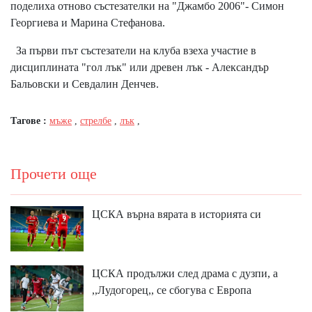
поделиха отново състезателки на "Джамбо 2006"- Симон
Георгиева и Марина Стефанова.
За първи път състезатели на клуба взеха участие в
дисциплината "гол лък" или древен лък - Александър
Бальовски и Севдалин Денчев.
Тагове :
мъже
,
стрелбе
,
лък
,
Прочети още
ЦСКА върна вярата в историята си
ЦСКА продължи след драма с дузпи, а
,,Лудогорец,, се сбогува с Европа