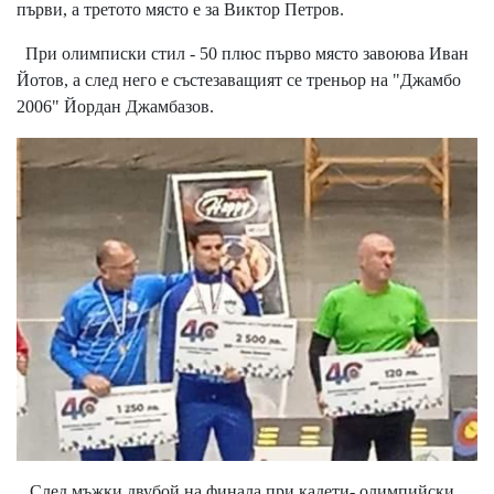
първи, а третото място е за Виктор Петров.
При олимписки стил - 50 плюс първо място завоюва Иван
Йотов, а след него е състезаващият се треньор на "Джамбо
2006" Йордан Джамбазов.
След мъжки двубой на финала при кадети- олимпийски