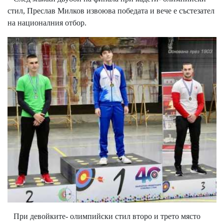
стил, Преслав Милков извоюва победата и вече е състезател
на националния отбор.
При девойките- олимпийски стил второ и трето място