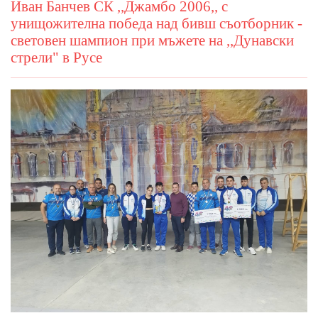
Иван Банчев СК ,,Джамбо 2006,, с
унищожителна победа над бивш съотборник -
световен шампион при мъжете на ,,Дунавски
стрели" в Русе