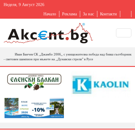
Неделя, 9 Август 2026
Начало
Реклама
За нас
Контакти
Иван Банчев СК ,,Джамбо 2006,, с унищожителна победа над бивш съотборник
- световен шампион при мъжете на ,,Дунавски стрели" в Русе