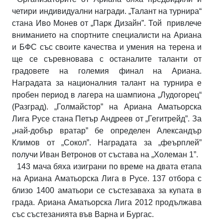
четири индивидуални награди. „Талант на турнира“
стана Иво Монев от „Парк Дизайн”. Той
привлече
вниманието на спортните специалисти на Ариана
и БФС със своите качества и умения на терена и
ще се съревновава с останалите таланти от
градовете на големия финал на Ариана.
Наградата за националния талант на турнира е
пробен период в лагера на шампиона „Лудогорец“
(Разград). „Голмайстор” на Ариана Аматьорска
Лига Русе стана Петър Андреев от „Гегитрейд”. За
„най-добър вратар” бе определен Александър
Климов от „Сокол”. Наградата за „феърплей”
получи Иван Ветронов от състава на „Холеман 1”.
143 мача бяха изиграни по време на двата етапа
на Ариана Аматьорска Лига в Русе. 137 отбора с
близо 1400 аматьори се състезаваха за купата в
града. Ариана Аматьорска Лига 2012 продължава
със състезанията във Варна и Бургас.