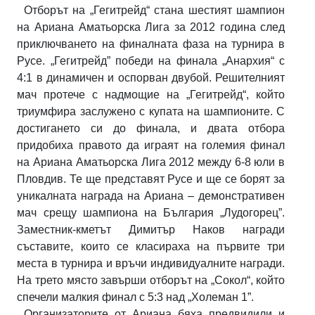
Отборът на „Гегитрейд“ стана шестият шампион
на Ариана Аматьорска Лига за 2012 година след
приключването на финалната фаза на турнира в
Русе. „Гегитрейд” победи на финала „Анархия“ с
4:1 в динамичен и оспорван двубой. Решителният
мач протече с надмощие на „Гегитрейд“, който
триумфира заслужено с купата на шампионите. С
достигането си до финала, и двата отбора
придобиха правото да играят на големия финал
на Ариана Аматьорска Лига 2012 между 6-8 юли в
Пловдив. Те ще представят Русе и ще се борят за
уникалната награда на Ариана – демонстративен
мач срещу шампиона на България „Лудогорец”.
Заместник-кметът Димитър Наков награди
съставите, които се класираха на първите три
места в турнира и връчи индивидуалните награди.
На трето място завърши отборът на „Сокол“, който
спечели малкия финал с 5:3 над „Холеман 1”.
Организаторите от Ариана бяха предвидили и