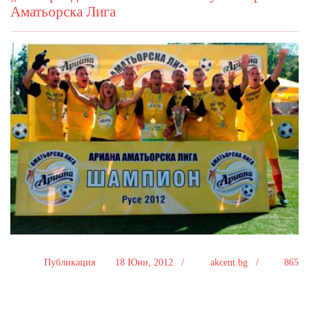
Аматьорска Лига
Публикация
18 Юни, 2012 /
akcent.bg /
865