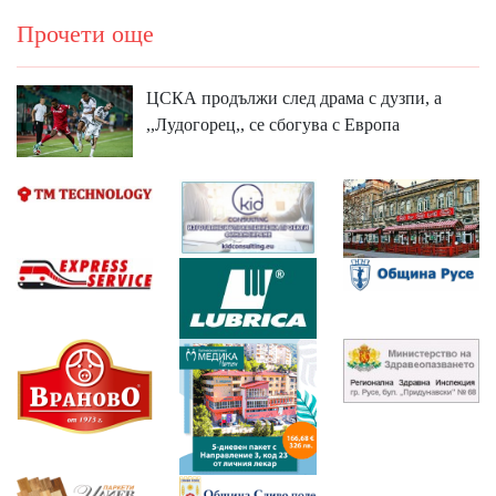
Прочети още
ЦСКА продължи след драма с дузпи, а
,,Лудогорец,, се сбогува с Европа