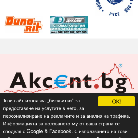
Акцент БГ ЕООД
Този сайт използва „бисквитки“ за
OK!
предоставяне на услугите в него, за
info@akcent.bg
персонализиране на рекламите и за анализ на трафика.
Facebook
Информацията за ползването му от ваша страна се
споделя с Google & Facebook. С използването на този
Copyright © 2010, 2016, 2018-2022, 2023, v.3.0,
Акцент