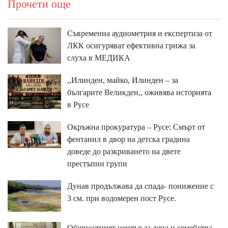
Прочети още
Съвременна аудиометрия и експертиза от
ЛКК осигуряват ефективна грижа за
слуха в МЕДИКА
,,Илинден, майко, Илинден – за
българите Великден,, оживява историята
в Русе
Окръжна прокуратура – Русе: Смърт от
фентанил в двор на детска градина
доведе до разкриването на двете
престъпни групи
Дунав продължава да спада- понижение с
3 см. при водомерен пост Русе.
Общностният център за деца и семейства