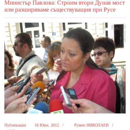
Министър Павлова: Строим втори Дунав мост
или разширяваме съществуващия при Русе
Публикация
16 Юни, 2012 /
Румен НИКОЛАЕВ /