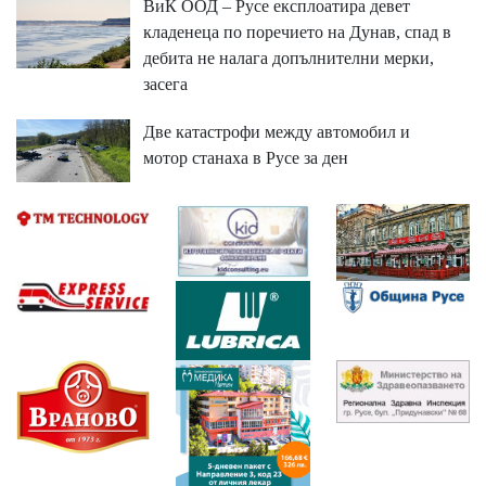
ВиК ООД – Русе експлоатира девет
кладенеца по поречието на Дунав, спад в
дебита не налага допълнителни мерки,
засега
Две катастрофи между автомобил и
мотор станаха в Русе за ден