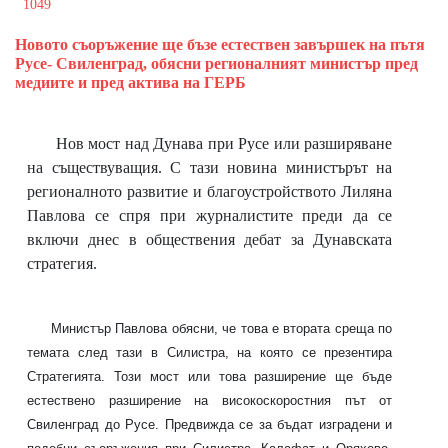
1049
Новото съоръжение ще бъзе естествен завършек на пътя
Русе- Свиленград, обясни регионалният министър пред
медиите и пред актива на ГЕРБ
Нов мост над Дунава при Русе или разширяване
на съществуващия. С тази новина министърът на
регионалното развитие и благоустройството Лиляна
Павлова се спря при журналистите преди да се
включи днес в обществения дебат за Дунавската
стратегия.
Министър Павлова обясни, че това е втората среща по
темата след тази в Силистра, на която се презентира
Стратегията. Този мост или това разширение ще бъде
естествено разширение на високоскоростния път от
Свиленград до Русе. Предвижда се за бъдат изградени и