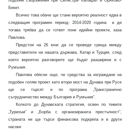
подобни съоръжения при Силистра- Калафат и Оряхово-
Бекет.
Всичко това обаче ще стане вероятно реалност едва в
следващия програмен период- 2014-2020 година
и ди
тогава трябва да се готвят поне идейни проекти, каза
Павлова.
Предстои на 26 юни да се проведе среща между
представители на нашата държава, Катар и Турция, след
което вероятно разговорите ще бъдат разширени и с
Румъния.
Павлова обясни още, че средства за изграждане на
подобен голям проект като втори мост на Дунава при Русе
ще се търсят и по програма „Трансгранично
сътрудничество между България и Румъния”.
Колкото до Дунавската стратегия, освен по темите
„Туризъм” и „Борба с организираната престъпност”,
страната ни ще търси финансова подкрепа и в други
насоки