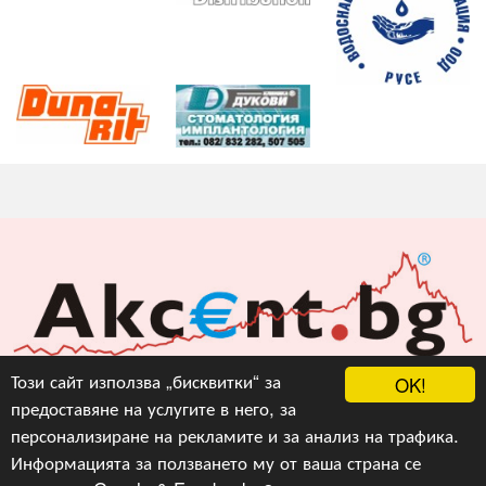
Акцент БГ ЕООД
Този сайт използва „бисквитки“ за
OK!
предоставяне на услугите в него, за
info@akcent.bg
персонализиране на рекламите и за анализ на трафика.
Facebook
Информацията за ползването му от ваша страна се