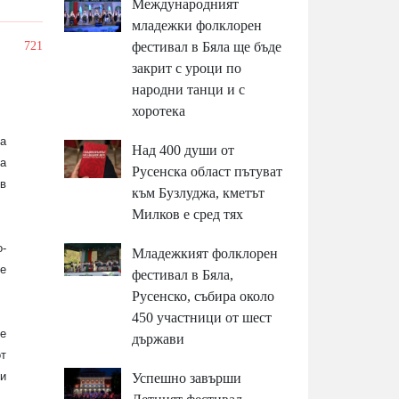
Международният
младежки фолклорен
/
721
фестивал в Бяла ще бъде
закрит с уроци по
народни танци и с
хоротека
а
Над 400 души от
а
Русенска област пътуват
в
към Бузлуджа, кметът
Милков е сред тях
о-
Младежкият фолклорен
е
фестивал в Бяла,
Русенско, събира около
450 участници от шест
е
държави
т
 и
Успешно завърши