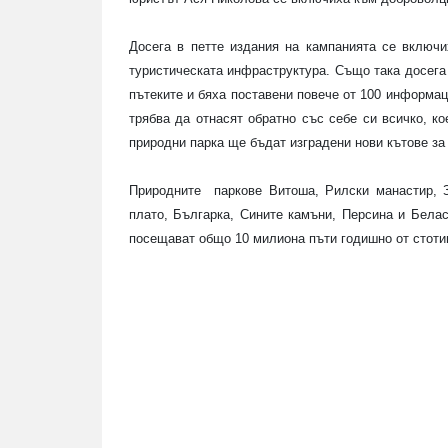
Досега в петте издания на кампанията се включи
туристическата инфраструктура. Също така досега
пътеките и бяха поставени повече от 100 информац
трябва да отнасят обратно със себе си всичко, ко
природни парка ще бъдат изградени нови кътове за
Природните
паркове Витоша, Рилски манастир, 
плато, Българка, Сините камъни, Персина и Бела
посещават общо 10 милиона пъти
годишно
от стоти