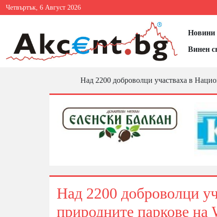
Четвъртък, 6 Август 2026
Новини 
Винен с
Над 2200 доброволци участваха в Наци
Над 2200 доброволци уч
природните паркове на