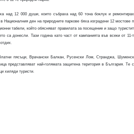
ха над 12 000 души, които събраха над 60 тона боклук и ремонтирах
 в Националния ден на природните паркове бяха изградени 12 мостове 
ионни табели, който обясняват правилата за посещение и защо туристи
ето са донесли. Тази година като част от кампанията във всеки от 11-
 отдих.
Златни пясъци, Врачански Балкан, Русенски Лом, Странджа, Шуменск
сица представляват най-голямата защитена територия в България.
Т
е 
ци хиляди туристи.