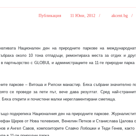
Публикация
11 Юни, 2012 /
akcent.bg 
ативата Национален ден на природните паркове на международнат
 събраха
около
1
0
тона отпадъци, ремонтираха места за отдих
и друг
 в партньорство с GLOBUL и администрациите на 11-те природни парка 
ните паркове –
Витоша
и Рилски манастир
.
Б
яха събрани значително п
която се проведе за пети път, вече дава резултат
. Сред най-страннит
. Бяха открити и почистени малки нерегламентирани сметища.
 също подкрепиха Националния ден на природните паркове.
Журналистит
тефан Щерев от Нова телевизия, Венелин Петков и Станислава Цалова о
ов и Ангел Савов, композиторите Славчо Лобошки и Теди Генев, както
те в 11-те природни парка.