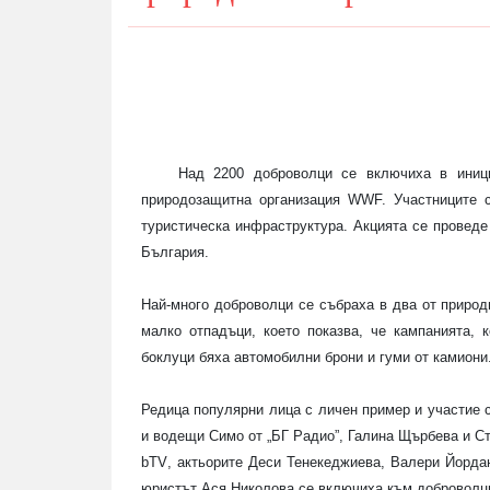
Над
2200
доброволци се включиха в иници
природозащитна организация WWF. Участниците
туристическа инфраструктура. Акцията се проведе
България.
Най-много доброволци
се събраха в два от природ
малко отпадъци
, което показва, че кампанията, 
боклуци бяха
автомобилни брони и гуми от камиони
Редица
популярни
лица
с личен пример и участие
и водещи Симо от „БГ Радио”, Галина Щърбева и С
bTV
, актьорите Деси Тенекеджиева, Валери Йордан
юристът Ася Николова
се включиха към доброволци