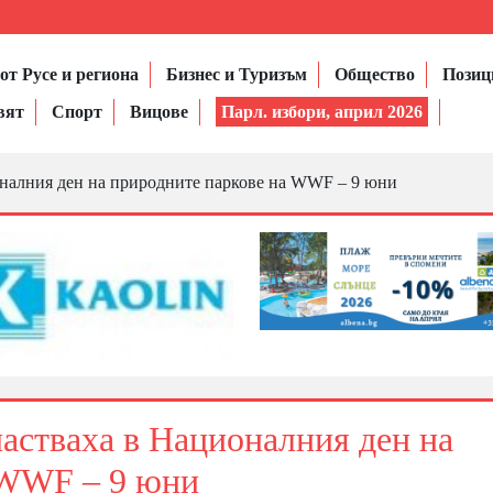
от Русе и региона
Бизнес и Туризъм
Общество
Позиц
вят
Спорт
Вицове
Парл. избори, април 2026
оналния ден на природните паркове на WWF – 9 юни
астваха в Националния ден на
 WWF – 9 юни