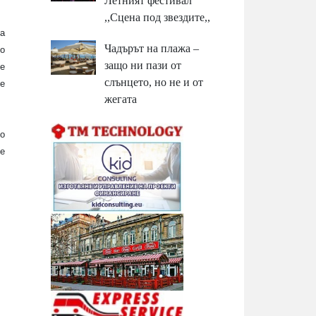
Летният фестивал
,,Сцена под звездите,,
а
Чадърът на плажа –
по
защо ни пази от
те
слънцето, но не и от
те
жегата
о
се