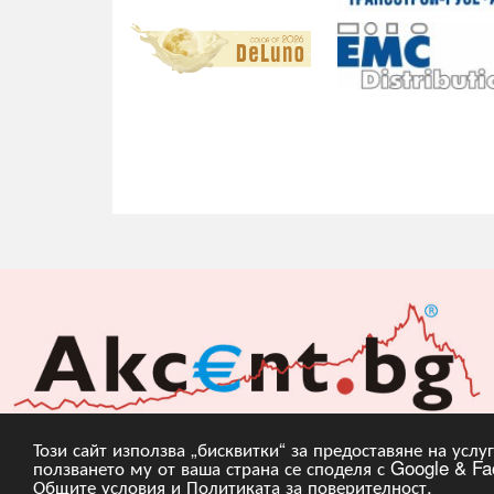
Този сайт използва „бисквитки“ за предоставяне на усл
ползването му от ваша страна се споделя с Google & Fac
Copyright © 2010, 20
Общите условия
и
Политиката за поверителност
.