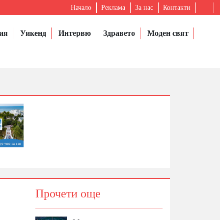
Начало
Реклама
За нас
Контакти
ия
Уикенд
Интервю
Здравето
Моден свят
Прочети още