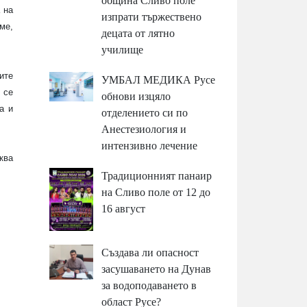
община Сливо поле
 на
изпрати тържествено
ме,
децата от лятно
училище
ите
УМБАЛ МЕДИКА Русе
 се
обнови изцяло
а и
отделението си по
Анестезиология и
интензивно лечение
ква
Традиционният панаир
на Сливо поле от 12 до
16 август
Създава ли опасност
засушаването на Дунав
за водоподаването в
област Русе?