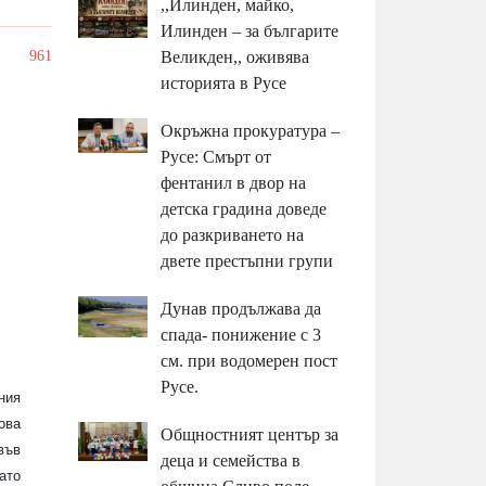
,,Илинден, майко,
Илинден – за българите
/
961
Великден,, оживява
историята в Русе
Окръжна прокуратура –
Русе: Смърт от
фентанил в двор на
детска градина доведе
до разкриването на
двете престъпни групи
Дунав продължава да
спада- понижение с 3
см. при водомерен пост
Русе.
ния
ова
Общностният център за
във
деца и семейства в
ато