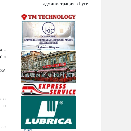
администрация в Русе
а в
” и
СКА
чна
 по
 се