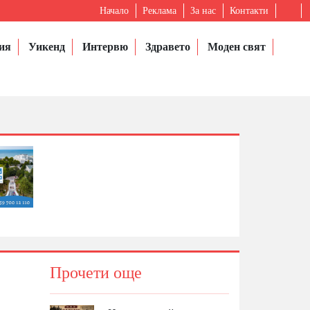
Начало
Реклама
За нас
Контакти
ия
Уикенд
Интервю
Здравето
Моден свят
Прочети още