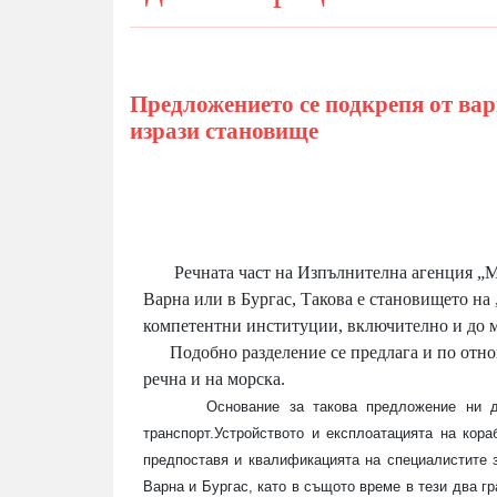
Предложението се подкрепя от вар
изрази становище
Речната част на Изпълнителна агенция „Мо
Варна или в Бургас, Такова е становището на
компетентни институции, включително и до м
Подобно разделение се предлага и по отн
речна и на морска.
Основание за такова предложение ни 
транспорт.Устройството и експлоатацията на кора
предпоставя и квалификацията на специалистите з
Варна и Бургас, като в същото време в тези два г