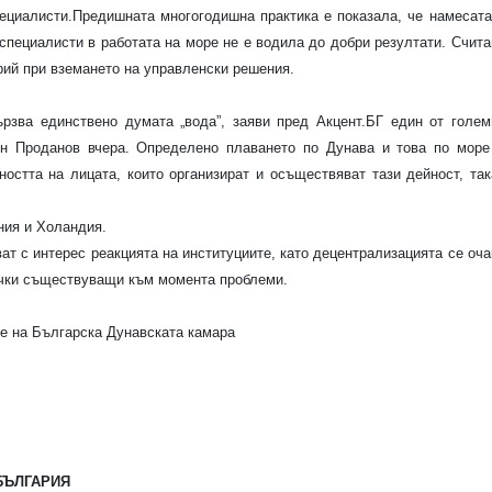
ециалисти.Предишната многогодишна практика е показала, че намесата
 специалисти в работата на море не е водила до добри резултати. Счита
рий при вземането на управленски решения.
рзва единствено думата „вода”, заяви пред Акцент.БГ един от голем
н Проданов вчера. Определено плаването по Дунава и това по море
ността на лицата, които организират и осъществяват тази дейност, так
ния и Холандия.
ат с интерес реакцията на институциите, като децентрализацията се оча
ички съществуващи към момента проблеми.
ще на Българска Дунавската камара
БЪЛГАРИЯ