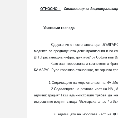
ОТНОСНО :
Становище за децентрализац
Уважаеми господа,
Сдружение с нестопанска цел „БЪЛГАР
медиите за предвидената децентрализация и по-с
ДП „Пристанищна инфраструктура” от София във В
Като заинтересована и компетентна бр
КАМАРА”- Русе изразява становище, че горното тря
1.Седалището на морската част на ИА „Мо
2.Седалището на речната част на ИА „М
администрация”.Тази администрация трябва да ко
вътрешните водни пътища
/българската част/ и б
3.Седалището на морската част на ДП