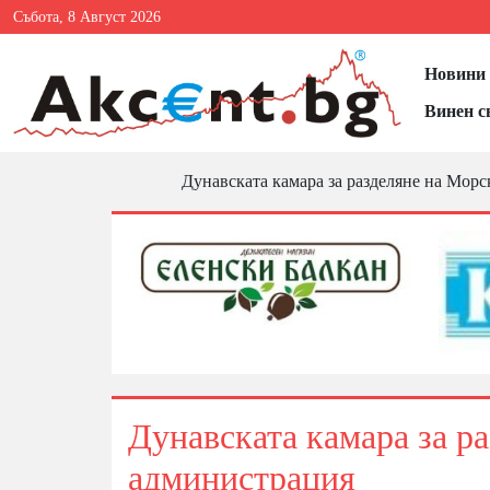
Събота, 8 Август 2026
Новини 
Винен с
Дунавската камара за разделяне на Морс
Дунавската камара за р
администрация