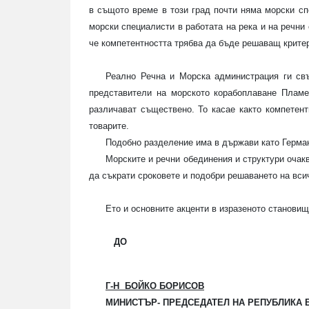
в същото време в този град почти няма морски сп
морски специалисти в работата на река и на речни
че компетентността трябва да бъде решаващ крите
Реално Речна и Морска администрация ги свъ
представители на морското корабоплаване Пламе
различават съществено. То касае както компетент
товарите.
Подобно разделение има в държави като Герма
Морските и речни обединения и структури очакв
да съкрати сроковете и подобри решаването на вс
Ето и основните акценти в изразеното станови
ДО
Г
-Н
БОЙКО БОРИСОВ
МИНИСТЪР- ПРЕДСЕДАТЕЛ НА РЕПУБЛИКА 