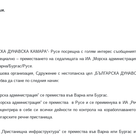
ия.
СКА ДУНАВСКА КАМАРА”- Русе посрещна с голям интерес съобщеният
пециално – преместването на седалищата на ИА „Морска администрация
арна/Бургас/Русе.
аншова организация, Сдружение с нестопанска цел „БЪЛГАРСКА ДУНАВ
бва да стане по следния начин:
рска администрация” се премества във Варна или Бургас.
орска администрация” се премества
в Русе и се преименува в ИА „Ре
нцентрира в себе си всички дейности по контрола на корабоплаването
ългарските речни пристанища.
 „Пристанищна инфраструктура” се премества във Варна или Бургас и