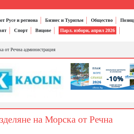
от Русе и региона
Бизнес и Туризъм
Общество
Позиц
вят
Спорт
Вицове
Парл. избори, април 2026
ка от Речна администрация
азделяне на Морска от Речна