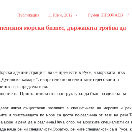
Публикация
11 Юни, 2012 /
Румен НИКОЛАЕВ 
ненския морски бизнес, държавата трябва да
рска администрация” да се премести в Русе, а морската- във
 „Дунавска камара”, изпратено до всички заинтересовани и
инистър- председателя.
ошение на Пристанищна инфраструктура- да бъде разделена на
дават някои съществени различия в спецификата на морския и реч
бите и пристанищата по море са доста по-различна от тези на река.Т
а море и река да е различна.Няма спор, че морските специалисти са 
рада няма речни специалисти.Обратно, речните специалисти са в Русе, к