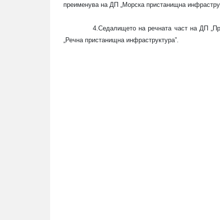
преименува на ДП „Морска пристанищна инфрастру
4.Седалището на речната част на ДП „П
„Речна пристанищна инфраструктура”.