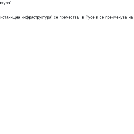
ктура”.
ристанищна инфраструктура” се премества
в Русе и се преименува на