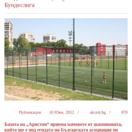
Бундеслига
Публикация
10 Юни, 2012 /
akcent.bg /
870
Базата на „Аристон“ приема мачовете от шампионата,
който ще е под егидата на Българската асоциация по