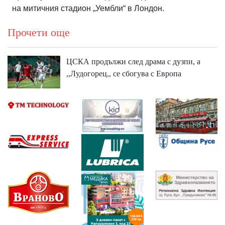
на митичния стадион „Уембли“ в Лондон.
Прочети още
ЦСКА продължи след драма с дузпи, а
,,Лудогорец,, се сбогува с Европа