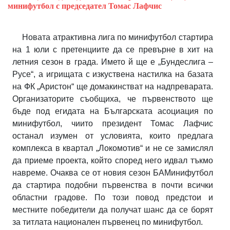
минифутбол с председател Томас Лафчис
Новата атрактивна лига по минифутбол стартира
на 1 юли с претенциите да се превърне в хит на
летния сезон в града. Името й ще е „Бундеслига –
Русе“, а игрищата с изкуствена настилка на базата
на ФК „Аристон“ ще домакинстват на надпреварата.
Организаторите съобщиха, че първенството ще
бъде под егидата на Българската асоциация по
минифутбол, чиито президент Томас Лафчис
останал изумен от условията, които предлага
комплекса в квартал „Локомотив“ и не се замислял
да приеме проекта, който според него идвал тъкмо
навреме. Очаква се от новия сезон БАМинифутбол
да стартира подобни първенства в почти всички
областни градове. По този повод предстои и
местните победители да получат шанс да се борят
за титлата национален първенец по минифутбол.