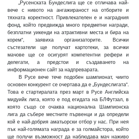
„Русенската Бундеслига ще се отличава най-
вече с нивото на ангажираност на отборите и
тяхната коректност. Привлекателен е и наградния
фонд, който предвижда много предметни награди,
безплатни уикенди на атрактивни места и бира на
корем“, заявиха организаторите. Всички
състезатели ще получат картотеки, за всички
мачове ще се осигурят компетентни рефери и
делегати, а предстои и създаването на
информационен сайт за надпреварата.
В Русе вече тече подобен шампионат, чиито
основен конкурент се очертава да е „Бундеслигата“.
Това е стартиралата през март в Русе Английска
мидуийк лига, която е под егидата на БЛФутзал, в
която също се очаква национална Шампионска
лига да събере местните първенци и да определи
кой е най-добрия аматьорски отбор у нас. При нея
пък най-голямата награда е за голмайстора, който
ще получи възможност да наблюдава мач наживо