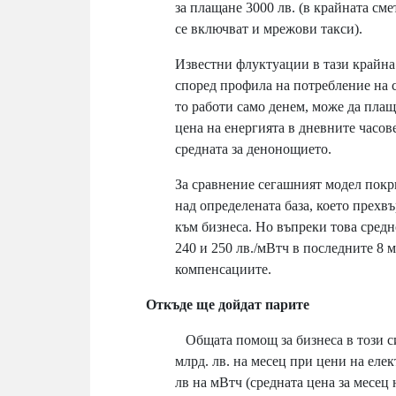
за плащане 3000 лв. (в крайната сме
се включват и мрежови такси).
Известни флуктуации в тази крайна
според профила на потребление на с
то работи само денем, може да плащ
цена на енергията в дневните часов
средната за денонощието.
За сравнение сегашният модел покр
над определената база, което прехв
към бизнеса. Но въпреки това сред
240 и 250 лв./мВтч в последните 8 
компенсациите.
Откъде ще дойдат парите
Общата помощ за бизнеса в този си
млрд. лв. на месец при цени на еле
лв на мВтч (средната цена за месец 