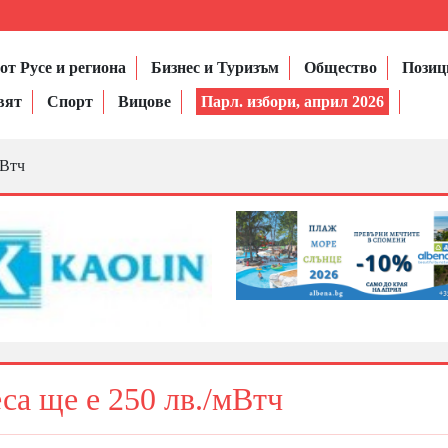
от Русе и региона
Бизнес и Туризъм
Общество
Позиц
вят
Спорт
Вицове
Парл. избори, април 2026
мВтч
еса ще е 250 лв./мВтч