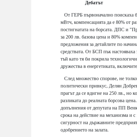
Дебатът
От ГЕРБ първоначално поискаха баз
мВтч, компенсацията да е 80% от ра
постигнатата на борсата. ДПС и "П
за 200 лв. базова цена и 80% компе
предложения за детайлите по начин
средствата. От БСП пък настояваха з
тъй като тя би покрила технологичн
дружества в енергетиката, включи
След множество спорове, не толков
политически привкус, Делян Добре
прагът да се вдигне на 250 лв., но 
разликата до реалната борсова цена
допълнения от депутата на ПП Венк
срока на действие на механизма и с
сигурност на държавните предприят
одобрението на залата.