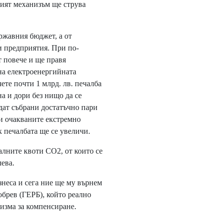
елият механизъм ще струва
ържавния бюджет, а от
 предприятия. При по-
т повече и ще правя
на електроенергийната
те почти 1 млрд. лв. печалба
на и дори без нищо да се
дат събрани достатъчно пари
и очакваните екстремно
к печалбата ще се увеличи.
ните квоти CO2, от които се
лева.
неса и сега ние ще му върнем
обрев (ГЕРБ), който реално
изма за компенсиране.