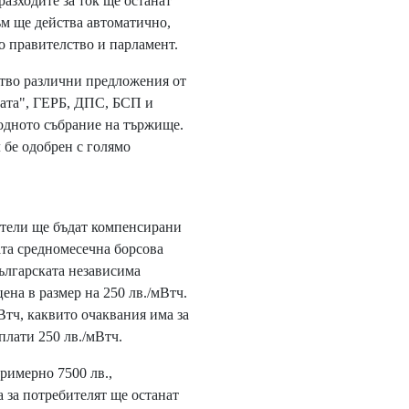
азходите за ток ще останат
м ще действа автоматично,
о правителство и парламент.
тво различни предложения от
ата", ГЕРБ, ДПС, БСП и
одното събрание на тържище.
 бе одобрен с голямо
ители ще бъдат компенсирани
ата средномесечна борсова
ългарската независима
цена в размер на 250 лв./мВтч.
Втч, каквито очаквания има за
плати 250 лв./мВтч.
примерно 7500 лв.,
а за потребителят ще останат