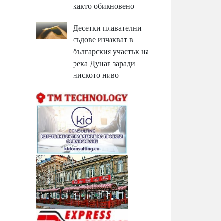
както обикновено
Десетки плавателни
съдове изчакват в
българския участък на
река Дунав заради
ниското ниво