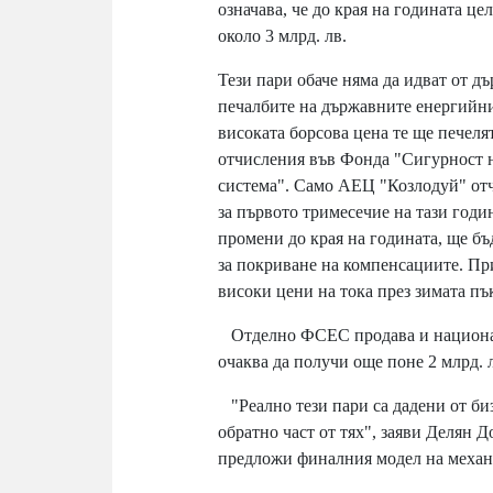
означава, че до края на годината ц
около 3 млрд. лв.
Тези пари обаче няма да идват от д
печалбите на държавните енергийни
високата борсова цена те ще печеля
отчисления във Фонда "Сигурност 
система". Само АЕЦ "Козлодуй" отче
за първото тримесечие на тази годи
промени до края на годината, ще бъ
за покриване на компенсациите. Пр
високи цени на тока през зимата пъ
Отделно ФСЕС продава и национал
очаква да получи още поне 2 млрд. 
"Реално тези пари са дадени от биз
обратно част от тях", заяви Делян Д
предложи финалния модел на механ