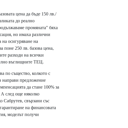
овата цена да бъде 150 лв./
зликата до реално
родължаваме промяната" бяха
нсация, но имаха различни
а на осигуряване на
а поне 250 лв. базова цена,
ите разходи на всички
телно въглищните ТЕЦ.
а по същество, колкото с
в направи предложение
компенсацията да стане 100% за
. А след още няколко
о Сабрутев, свързани със
 гарантиране на финансовата
ия, моделът получи