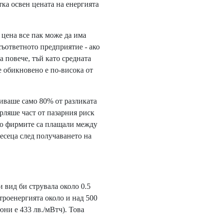
тка освен цената на енергията
 цена все пак може да има
ъответното предприятие - ако
а повече, тъй като средната
е обикновено е по-висока от
иваше само 80% от разликата
ърляше част от пазарния риск
но фирмите са плащали между
месеца след получаването на
 вид би струвала около 0.5
ктроенергията около и над 500
юни е 433 лв./мВтч). Това