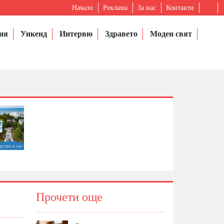
Начало
Реклама
За нас
Контакти
ия
Уикенд
Интервю
Здравето
Моден свят
Прочети още