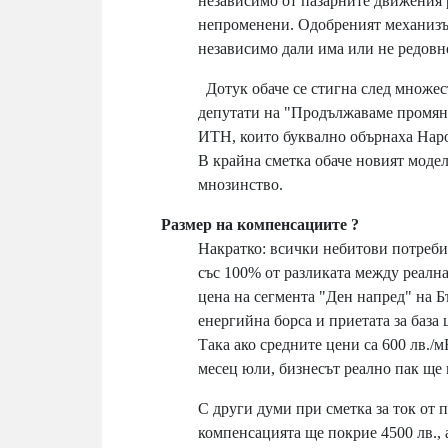
независимо от пазарните движения р
непроменени. Одобреният механизъ
независимо дали има или не редовн
Дотук обаче се стигна след множес
депутати на "Продължаваме промян
ИТН, които буквално обърнаха Нар
В крайна сметка обаче новият модел
мнозинство.
Размер на компенсациите ?
Накратко: всички небитови потреб
със 100% от разликата между реалн
цена на сегмента "Ден напред" на Б
енергийна борса и приетата за база 
Така ако средните цени са 600 лв./м
месец юли, бизнесът реално пак ще 
С други думи при сметка за ток от 
компенсацията ще покрие 4500 лв., 