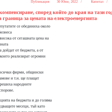
Публикация
30 Юни, 2022 /
Капитал /
компенсиране, според който до края на тази г
 граница за цената на електроенергията
путатите се обединиха около
бизнеса
висока от сегашната цена на
ината
 дойдат от бюджета, а от
които реализират огромни
 всички фирми, общински
амове и т.н. ще плащат
а решиха народните
спорове.
цията на бюджета и до голяма
едващите месеци, тъй като