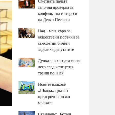
Сметната палата
започна проверка за
конфликт на интереси
на Делян Пеевски
Над 1 млн. евро за
обществени поръчки за
самолетни билети
заделиха депутатите
Дупката в хазната се сви
леко след четвъртия
транш по ПВУ
Новите влакове
,,Шкода,, тръгват
предсрочно по жп
мрежата
Скандалът ,,Боташ,,