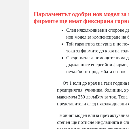
Парламентът одобри нов модел за 
фирмите ще имат фиксирана горна
След няколкодневни спорове де
нов модел за компенсиране на 
Той гарантира сигурна и не по-
тока за фирмите до края на год
Средствата за помощите няма да
държавните енергийни фирми, 
печалби от продажбата на ток
От 1 юли до края на тази година
предприятия, училища, болници, хр
максимум 250 лв./мВтч за ток. Тов
представители след няколкодневни 
Новият модел влиза през актуализа
степен ще потисне инфлацията в сл