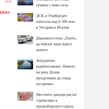
1016
гръмна с нова сила
одина
ДСК и УниКредит
изнесоха над € 500 млн.
в Унгария и Италия
Държавата иска ,,Еконт,,
да обясни защо вдига
цените
Затруднено
корабоплаване: Нивото
на река Дунав
продължава да спада
екстремно
Местните данъци растат
стремглаво в
предизборната година,