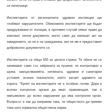
си пепелници.
Инспекторите от регионалните здравни инспекции ще
глобяват нарушителите. Обикновено инспекторите ще бъдат
придружавани от полицаи, в противен случай нямат право да
изискват лични документи, могат само да напишат акт на
заведението, но не и на гражданина, ако не им е предоставил
доброволно документите си.
Инспекторите са общо 650 за цялата страна. Те обаче не се
занимават само със забраната за пушене, но контролират и
шума, замърсяванията, хигиената, здравни и санитарни
условия, всички показатели, които касаят здравето на
хората. "Броят на инспекторите не е особено голям. Дори и
всички контролни органи да имат правомощия, пак е
невъзможно до всяко нарушение да има контролен орган.
Въпросът е как да направим така, че обществото да приеме
това като нормална обществена норма
.