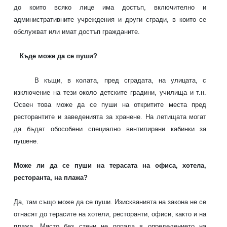
до които всяко лице има достъп, включително и
административните учреждения и други сгради, в които се
обслужват или имат достъп гражданите.
Къде може да се пуши?
В къщи, в колата, пред сградата, на улицата, с
изключение на тези около детските градини, училища и т.н.
Освен това може да се пуши на откритите места пред
ресторантите и заведенията за хранене. На летищата могат
да бъдат обособени специално вентилирани кабинки за
пушене.
Може ли да се пуши на терасата на офиса, хотела,
ресторанта, на плажа?
Да, там също може да се пуши. Изискванията на закона не се
отнасят до терасите на хотели, ресторанти, офиси, както и на
плажа. Място без стени не попада в определението на