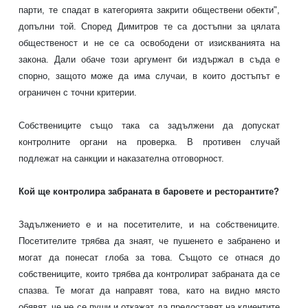
парти, те спадат в категорията закрити обществени обекти",
допълни той. Според Димитров те са достъпни за цялата
общественост и не се са освободени от изискванията на
закона. Дали обаче този аргумент би издържал в съда е
спорно, защото може да има случаи, в които достъпът е
ограничен с точни критерии.
Собствениците също така са задължени да допускат
контролните органи на проверка. В противен случай
подлежат на санкции и наказателна отговорност.
Кой ще контролира забраната в баровете и ресторантите?
Задължението е и на посетителите, и на собствениците.
Посетителите трябва да знаят, че пушенето е забранено и
могат да понесат глоба за това. Същото се отнася до
собствениците, които трябва да контролират забраната да се
спазва. Те могат да направят това, като на видно място
обявят, че не се пуши и откажат да предоставят на клиентите