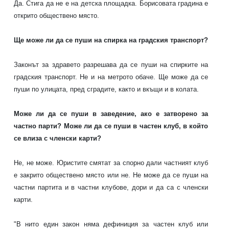
Да. Стига да не е на детска площадка. Борисовата градина е
открито обществено място.
Ще може ли да се пуши на спирка на градския транспорт?
Законът за здравето разрешава да се пуши на спирките на
градския транспорт. Не и на метрото обаче. Ще може да се
пуши по улицата, пред сградите, както и вкъщи и в колата.
Може ли да се пуши в заведение, ако е затворено за
частно парти? Може ли да се пуши в частен клуб, в който
се влиза с членски карти?
Не, не може. Юристите смятат за спорно дали частният клуб
е закрито обществено място или не. Не може да се пуши на
частни партита и в частни клубове, дори и да са с членски
карти.
"В нито един закон няма дефиниция за частен клуб или