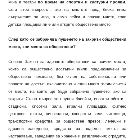
кина и театри
по време на спортни и културни прояви
.
Сега стои въпросът, ако на мястото пред блока няма
съоръжения за игра, а само пейки и празно място, това
детска площадка ли е или открито обществено място.
След като се забранява пушенето на закрити обществени
места, кои места са обществени?
Според Закона за здравето обществени са всички места,
които са обществено достъпни и/или предназначени за
обществено ползване, без оглед на собствеността или
правото на достъп, включително и един много голям списък
от места, на които ще бъде забранено пушенето, ако са
закрити. Става въпрос за плувни басейни; спортни обекти -
стадиони, спортни зали, игрални площадки, фитнес
центрове; театри, киносалони, концертни зали, читалища;
транспортни средства за обществен превоз; лечебни и
здравни заведения, средства за подслон, места за
настаняване, заведения за хранене и развлечения; сградите,