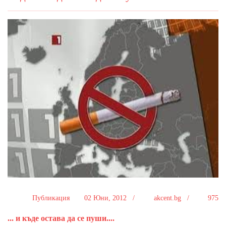
Публикация
02 Юни, 2012 /
akcent.bg /
975
... и къде остава да се пуши....