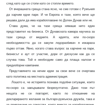
след като ще се стопи като се стопли времето.
От вчерашната среща стана ясно, че сме готови с Румъния
да харчим едни пари. И че Европа е тази, която вече ще
решава дали да има корабоплаване по Долен Дунав или не.
Става дума, че на тази среща нямаше нито един
представител на бизнеса. От Дунавската камара научиха за
тази среща от медиите. А идеята, или по-скоро
необходимостта да се закупи ледоразбивач я изкараха
първо оттам. Явно, когато става въпрос за харчене на пари,
бизнесът е аут от участие, дори от дискусии как да се
случва това. Той е необходим само да плаща налози и
предизборни кампании.
Представянето на нечии идеи за свои вече се очертава
като политика на местната администрация.
Лошото е, че историята познава подобни ситуации, които
по-скоро са завършвали безрезултатно. Дано този път
нещата не се повтарят, както по отношение на
декларираното желание за българо-румънска дружба, така и
за привличане на средства, които вместо за корабоплаване,