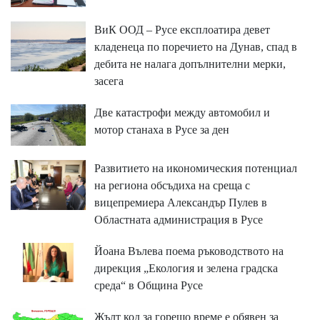
ВиК ООД – Русе експлоатира девет
кладенеца по поречието на Дунав, спад в
дебита не налага допълнителни мерки,
засега
Две катастрофи между автомобил и
мотор станаха в Русе за ден
Развитието на икономическия потенциал
на региона обсъдиха на среща с
вицепремиера Александър Пулев в
Областната администрация в Русе
Йоана Вълева поема ръководството на
дирекция „Екология и зелена градска
среда“ в Община Русе
Жълт код за горещо време е обявен за