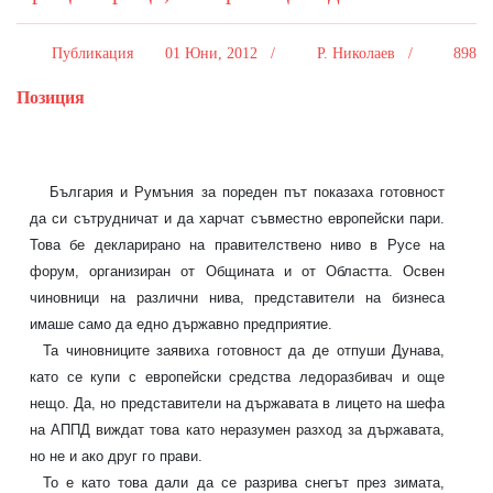
Публикация
01 Юни, 2012 /
Р. Николаев /
898
Позиция
България и Румъния за пореден път показаха готовност
да си сътрудничат и да харчат съвместно европейски пари.
Това бе декларирано на правителствено ниво в Русе на
форум, организиран от Общината и от Областта. Освен
чиновници на различни нива, представители на бизнеса
имаше само да едно държавно предприятие.
Та чиновниците заявиха готовност да де отпуши Дунава,
като се купи с европейски средства ледоразбивач и още
нещо. Да, но представители на държавата в лицето на шефа
на АППД виждат това като неразумен разход за държавата,
но не и ако друг го прави.
То е като това дали да се разрива снегът през зимата,