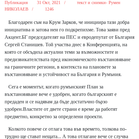
Публикация
31 Окт, 2021 /
текст и снимки- Румен
НИКОЛАЕВ /
1246
Благодарен съм на Крум Зарков, че инициира тази добра
инициатива и затова неи го подкрепихме. Това заяви пред
Акцент.БГ председателят на ПЕС и евродепутат от България
Сергей Станишев. Той участва днес в Конференцията, на
която се обсъдиха актуални теми за възможностите и
предизвикателствата пред икономическото възстановяване
на граничните региони, в контекста на плановете за
възстановяване и устойчивост на България и Румъния.
Сега е моментът, когато румънският План за
възстановяване вече е удобрен, когато българският е
предаден и се надявам да бъде достатъчно бързо
удобрен.Властите от двете страни е време да работят
предметно, конкретно за определени проекти.
Колкото повече се отлага това във времето, толкова по-
трудно ще стават нещата... А това отлагане вече се случва