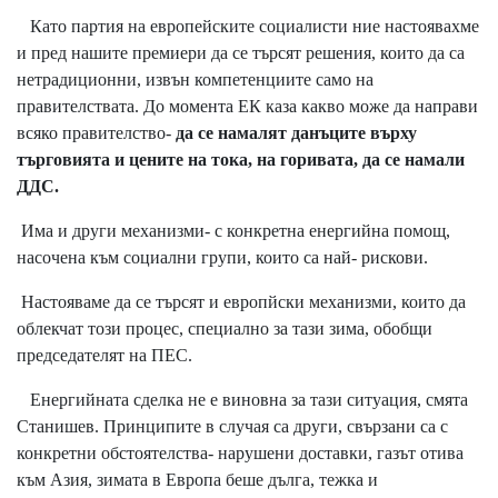
Като партия на европейските социалисти ние настоявахме
и пред нашите премиери да се търсят решения, които да са
нетрадиционни, извън компетенциите само на
правителствата. До момента ЕК каза какво може да направи
всяко правителство-
да се намалят данъците върху
търговията и цените на тока, на горивата, да се намали
ДДС.
Има и други механизми- с конкретна енергийна помощ,
насочена към социални групи, които са най- рискови.
Настояваме да се търсят и европйски механизми, които да
облекчат този процес, специално за тази зима, обобщи
председателят на ПЕС.
Енергийната сделка не е виновна за тази ситуация, смята
Станишев. Принципите в случая са други, свързани са с
конкретни обстоятелства- нарушени доставки, газът отива
към Азия, зимата в Европа беше дълга, тежка и