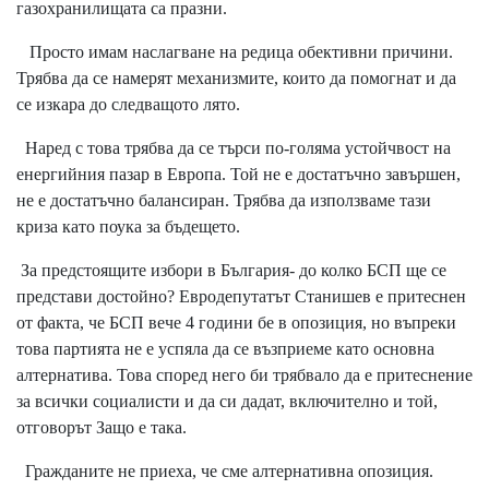
газохранилищата са празни.
Просто имам наслагване на редица обективни причини.
Трябва да се намерят механизмите, които да помогнат и да
се изкара до следващото лято.
Наред с това трябва да се търси по-голяма устойчвост на
енергийния пазар в Европа. Той не е достатъчно завършен,
не е достатъчно балансиран. Трябва да използваме тази
криза като поука за бъдещето.
За предстоящите избори в България- до колко БСП ще се
представи достойно? Евродепутатът Станишев е притеснен
от факта, че БСП вече 4 години бе в опозиция, но въпреки
това партията не е успяла да се възприеме като основна
алтернатива. Това според него би трябвало да е притеснение
за всички социалисти и да си дадат, включително и той,
отговорът Защо е така.
Гражданите не приеха, че сме алтернативна опозиция.