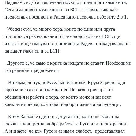
Надявам се да са извлечени поуки от предишни кампании.
Сега има нови възможности за БСП. Първата такава я
предоставя президента Радев като насрочва изборите 2 в 1.
Убеден съм, че много хора, които по една или друга
причина са разочаровани от ръководството на БСП, ще
излязат и ще гласуват за президента Радев, а това дава шанс
да дадат гласа си и за БСП.
Другото е, че само с критика нещата не стават. Необходими
са градивни предложения.
Виждам, че тук, в Русе, нашият водач Крум Зарков води
една много активна кампания. Не разхвърля празни
обещания и работи с хора, от които може и зависят
конкретни неща, които да подобрят живота на русенци.
Крум Зарков е един от депутатите, които ще могат да
свършат конкретна, добра работа за Русе и за целия регион.
А и знаете, че към Русе и аз имам слабост...представлявал