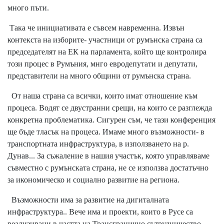
много пъти.
Така че инициативата е съвсем навременна. Извън
контекста на изборите- участници от румънска страна са
председателят на ЕК на парламента, който ще контролира
този процес в Румъния, мнго евродепутати и депутати,
представители на много общини от румънска страна.
От наша страна са всички, които имат отношение към
процеса. Водят се двустранни срещи, на които се разглежда
конкретна проблематика. Сигурен съм, че тази конференция
ще бъде тласък на процеса. Имаме много възможности- в
транспортната инфраструктура, в използването на р.
Дунав... За съжаление в нашия участък, която управляваме
съвместно с румънската страна, не се използва достатъчно
за икономическо и социално развитие на региона.
Възможности има за развитие на дигиталната
инфраструктура.. Вече има и проекти, които в Русе са
реализирани в частта на Трансгранично сътрудничество.