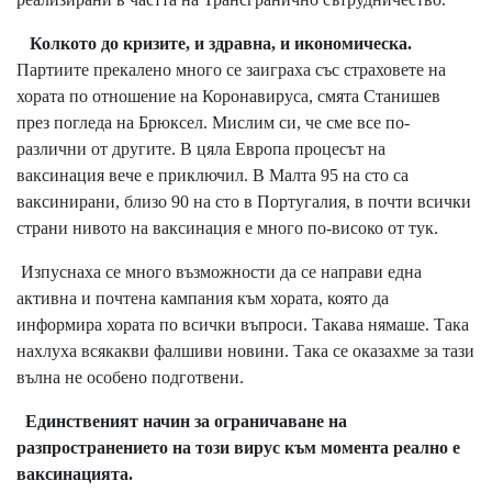
Колкото до кризите, и здравна, и икономическа.
Партиите прекалено много се заиграха със страховете на
хората по отношение на Коронавируса, смята Станишев
през погледа на Брюксел. Мислим си, че сме все по-
различни от другите. В цяла Европа процесът на
ваксинация вече е приключил. В Малта 95 на сто са
ваксинирани, близо 90 на сто в Португалия, в почти всички
страни нивото на ваксинация е много по-високо от тук.
Изпуснаха се много възможности да се направи една
активна и почтена кампания към хората, която да
информира хората по всички въпроси. Такава нямаше. Така
нахлуха всякакви фалшиви новини. Така се оказахме за тази
вълна не особено подготвени.
Единственият начин за ограничаване на
разпространението на този вирус към момента реално е
ваксинацията.