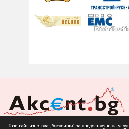
Този сайт използва „бисквитки“ за предоставяне на усл