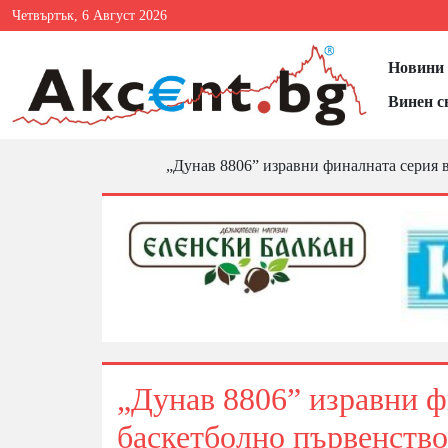
Четвъртък, 6 Август 2026
Новини 
Винен с
„Дунав 8806” изравни финалната серия в
„Дунав 8806” изравни ф
баскетболно първенство