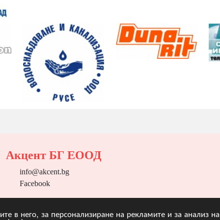
Акцент БГ ЕООД
info@akcent.bg
Facebook
угите в него, за персонализиране на рекламите и за анализ 