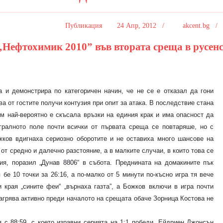
Публикация
24 Апр, 2012 /
akcent.bg 
„Нефтохимик 2010” във втората среща в русен
 демонстрира по категоричен начин, че не се е отказал да гони
а от гостите получи контузия при опит за атака. В последствие стана
им най-вероятно е скъсала връзки на единия крак и има опасност да
гралното поле почти всички от първата среща се повтаряше, но с
жков вдигнаха сериозно оборотите и не оставиха много шансове на
 от средно и далечно разстояние, а в малките случаи, в които това се
я, поразил „Дунав 8806“ в събота. Преднината на домакините пък
 бе 10 точки за 26:16, а по-малко от 5 минути по-късно игра тя вече
и края „сините феи“ „върнаха газта”, а Божков включи в игра почти
загрява активно преди началото на срещата обаче Зорница Костова не
 88:59, с което изравни серията на 1:1 победи. Ейдриен Джонсън