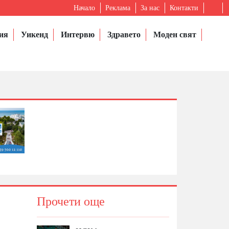
Начало
Реклама
За нас
Контакти
ия
Уикенд
Интервю
Здравето
Моден свят
Прочети още