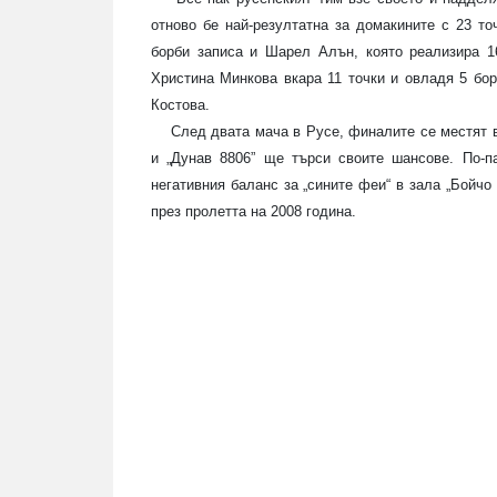
отново бе най-резултатна за домакините с 23 то
борби записа и Шарел Алън, която реализира 1
Христина Минкова вкара 11 точки и овладя 5 бор
Костова.
След двата мача в Русе, финалите се местят в 
и „Дунав 8806” ще търси своите шансове. По-п
негативния баланс за „сините феи“ в зала „Бойчо
през пролетта на 2008 година.