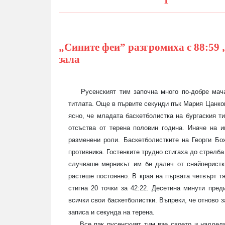
„Сините феи” разгромиха с 88:59 
зала
Русенският тим започна много по-добре мача и
титлата. Още в първите секунди пък Мария Цанков
ясно, че младата баскетболистка на бургаския т
отсъства от терена половин година. Иначе на и
разменени роли. Баскетболистките на Георги Бо
противника. Гостенките трудно стигаха до стрелба
случваше мерникът им бе далеч от снайперистки
растеше постоянно. В края на първата четвърт тя
стигна 20 точки за 42:22. Десетина минути пред
всички свои баскетболистки. Въпреки, че отново 
записа и секунда на терена.
Все пак русенският тим взе своето и надделя с