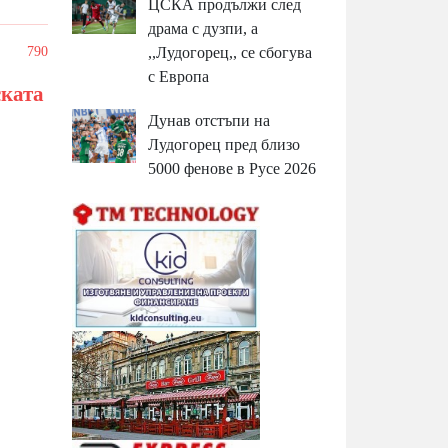
ЦСКА продължи след
драма с дузпи, а
/
790
,,Лудогорец,, се сбогува
с Европа
ската
Дунав отстъпи на
Лудогорец пред близо
5000 фенове в Русе 2026