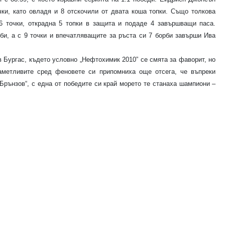
чки, като овладя и 8 отскочили от двата коша топки. Също толкова
6 точки, открадна 5 топки в защита и подаде 4 завършващи паса.
би, а с 9 точки и впечатляващите за ръста си 7 борби завърши Ива
Бургас, където условно „Нефтохимик 2010” се смята за фаворит, но
аметливите сред феновете си припомниха още отсега, че въпреки
 Брънзов“, с една от победите си край морето те станаха шампиони –