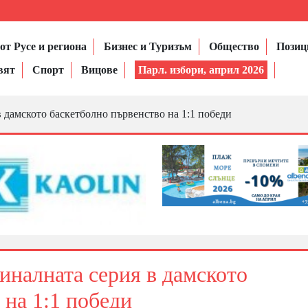
от Русе и региона
Бизнес и Туризъм
Общество
Позиц
вят
Спорт
Вицове
Парл. избори, април 2026
 дамското баскетболно първенство на 1:1 победи
иналната серия в дамското
 на 1:1 победи