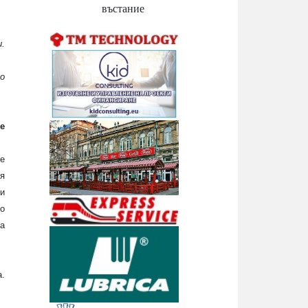
въстание
.
о
е
 е
я
и
но
а
а.