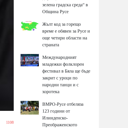
зелена градска среда“ в
Община Русе
Жълт код за горещо
време е обявен за Русе и
още четири области на
страната
Международният
младежки фолклорен
фестивал в Бяла ще бъде
закрит с уроци по
народни танци и с
хоротека
ВМРО-Русе отбеляза
123 години от
Илинденско-
1108
Преображенското