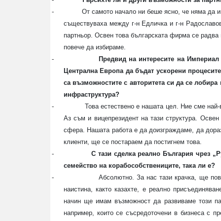
-
От самото начало ни беше ясно, че няма да 
съществуваха между г-н Едличка и г-н Радославов
партньор. Освен това българската фирма се радва 
повече да избираме.
-
Предвид на интересите на Империал 
Централна Европа да бъдат ускорени процесите
са възможностите с авторитета си да се лобира
инфраструктура?
-
Това естествено е нашата цел. Ние сме на
Аз съм и вицепрезидент на тази структура. Освен
сфера. Нашата работа е да доизграждаме, да дора
клиенти, ще се постараем да постигнем това.
-
С тази сделка реално България чрез „
семейство на корабособствениците, така ли е?
-
Абсолютно. За нас тази крачка, ще пов
наистина, както казахте, е реално присъединяван
начин ще имам възможност да развиваме този па
например, които се съсредоточени в бизнеса с пр