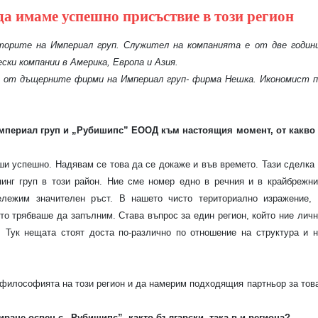
да имаме успешно присъствие в този регион
торите на Империал груп. Служител на компанията е от две години
ки компании в Америка, Европа и Азия.
 от дъщерните фирми на Империал груп- фирма Нешка. Икономист п
 Империал груп и „Рубишипс” ЕООД към настоящия момент, от какво 
ши успешно. Надявам се това да се докаже и във времето. Тази сделка
инг груп в този район. Ние сме номер едно в речния и в крайбрежни
ележим значителен ръст. В нашето чисто териториално изражение, 
то трябваше да запълним. Става въпрос за един регион, който ние лич
 Тук нещата стоят доста по-различно по отношение на структура и н
 философията на този регион и да намерим подходящия партньор за тов
иране освен с „Рубишипс”, както български, така в и региона?