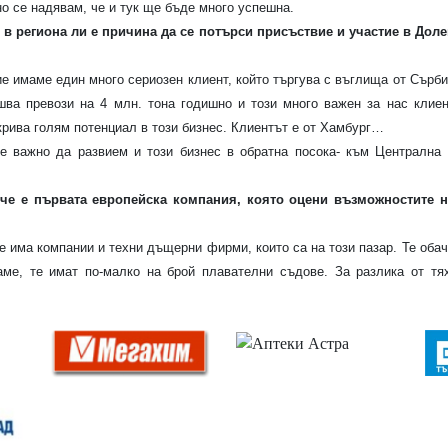
но се надявам, че и тук ще бъде много успешна.
в региона ли е причина да се потърси присъствие и участие в Доле
ие имаме един много сериозен клиент, който търгува с въглища от Сърб
шва превози на 4 млн. тона годишно и този много важен за нас клиен
крива голям потенциал в този бизнес. Клиентът е от Хамбург…
е важно да развием и този бизнес в обратна посока- към Централна 
че е първата европейска компания, която оцени възможностите н
че има компании и техни дъщерни фирми, които са на този пазар. Те оба
аме, те имат по-малко на брой плавателни съдове. За разлика от тях