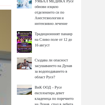
УМБАЛ МЕДИКА Русе
обнови изцяло
отделението си по
Анестезиология и
интензивно лечение
Традиционният панаир
на Сливо поле от 12 до
16 август
Създава ли опасност
засушаването на Дунав
за водоподаването в
област Русе?
ВиК ООД – Русе
експлоатира девет
кладенеца по поречието
на Дунав, спад в дебита