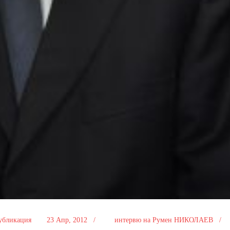
убликация
23 Апр, 2012 /
интервю на Румен НИКОЛАЕВ /