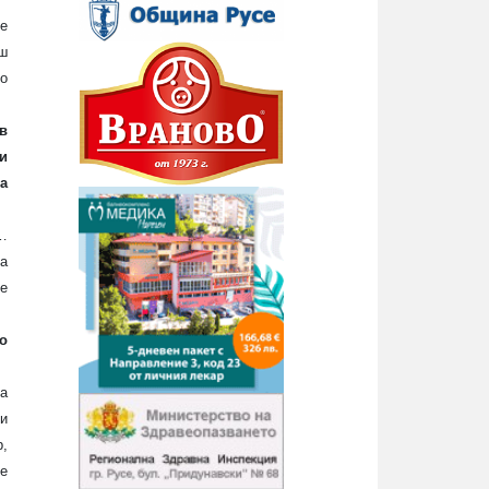
че
ш
во
в
и
а
…
на
е
о
ва
и
,
е