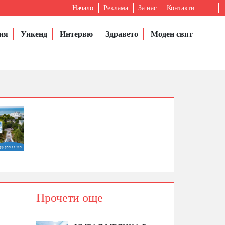
Начало
Реклама
За нас
Контакти
ия
Уикенд
Интервю
Здравето
Моден свят
Прочети още