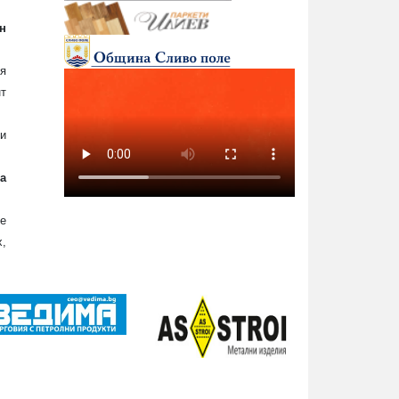
н
ия
т
и
а
че
,