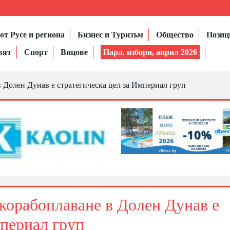
от Русе и региона
Бизнес и Туризъм
Общество
Позиц
вят
Спорт
Вицове
Парл. избори, април 2026
 Долен Дунав е стратегическа цел за Империал груп
 корабоплаване в Долен Дунав е
мпериал груп