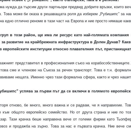
има нужда да търсим други партньори предвид добрите връзки, които ве
. Това може би оказа в решаващата роля да изберем „Рубишипс” за на
на едно отлично реноме в тази част на Европа и ние просто нямаше как
груп в този район, ще има ли ресурс като най-голямата компания 
 за развитие на крайбрежната инфраструктура в Долен Дунав? Какв
 в европейските институции относно плавателния път, пристанищнат
й-важният представител в професионалния съюз на корабособствениците
 това сме и членове на Съюза за речен транспорт. Това е т.н. формал
звиваме нещата. Именно чрез тази формална сфера, както и чрез нашит
Рубишипс” успява за първи път да се включи в голямото европейск
торя отново, бе много, много важна и се радвам, че я направихме. То
е към общото европейско семейство. Но от друга страна и ние по тоз
зар. Тази крачка беше направена вече от големи фирми като Тьопфер
евоз и продажба на зърно. Това за нас е първата крачка. Ние вече см