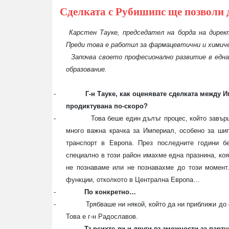
Сделката с Рубишипс ще позволи 
Карстен Тауке, председател на борда на дирек
Преди това е работил за фармацевтични и химичес
Започва своето професионално развитие в една
образование.
-
Г-н Тауке, как оценявате сделката между
продиктувана по-скоро?
-
Това беше един дълъг процес, който завър
много важна крачка за Империал, особено за шип
транспорт в Европа. През последните години б
специално в този район имахме една празнина, коя
не познаваме или не познавахме до този момент.
функции, отколкото в Централна Европа…
-
По конкретно…
-
Трябваше ни някой, който да ни приближи до
Това е г-н Радославов.
-
Търсихте ли и други възможности за партн