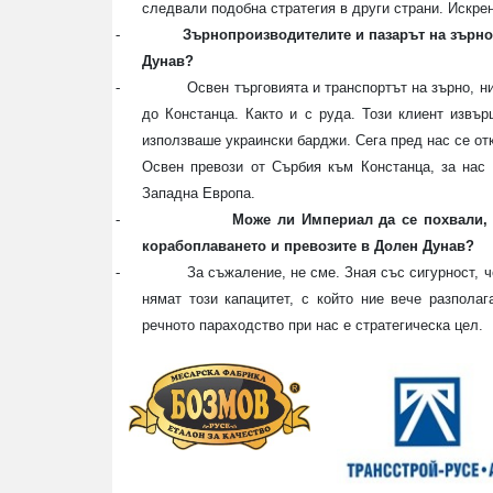
следвали подобна стратегия в други страни. Искре
-
Зърнопроизводителите и пазарът на зърно 
Дунав?
-
Освен търговията и транспортът на зърно, н
до Констанца. Както и с руда. Този клиент извър
използваше украински барджи. Сега пред нас се от
Освен превози от Сърбия към Констанца, за нас 
Западна Европа.
-
Може ли Империал да се похвали, 
корабоплаването и превозите в Долен Дунав?
-
За съжаление, не сме. Зная със сигурност, 
нямат този капацитет, с който ние вече разполаг
речното параходство при нас е стратегическа цел.