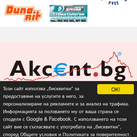
Акцент БГ ЕООД
Този сайт използва „бисквитки“ за
OK!
предоставяне на услугите в него, за
info@akcent.bg
персонализиране на рекламите и за анализ на трафика.
Facebook
Информацията за ползването му от ваша страна се
споделя с Google & Facebook. С използването на този
сайт вие се съгласявате с употребата на „бисквитки“,
Copyright © 2010, 2016, 2018-2022, 2023, v.3.0,
Акцент
БГ ЕООД
, Уеб Дизайн и програмиране :
Гейт.БГ
според
Общите условия
и
Политиката за поверителност
.