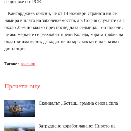
се докаже и с PCR.
Кантарджиев обясни, че от 14 ноември страната ни се
намира в плато на заболеваемостта, а в София случаите са с
около 25% по-малко през последната седмица. Той посочи,
че ако мерките се разхлабят преди Коледа, хората трябва да
бъдат внимателни, да ходят на пазар с маски и да спазват
дистанция.
Тагове :
ваксини
,
Прочети още
Скандалът ,,Боташ,, гръмна с нова сила
Затруднено корабоплаване: Нивото на