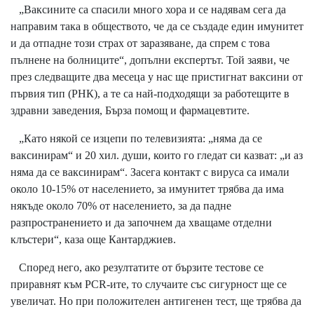
„Ваксините са спасили много хора и се надявам сега да
направим така в обществото, че да се създаде един имунитет
и да отпадне този страх от заразяване, да спрем с това
пълнене на болниците“, допълни експертът. Той заяви, че
през следващите два месеца у нас ще пристигнат ваксини от
първия тип (РНК), а те са най-подходящи за работещите в
здравни заведения, Бърза помощ и фармацевтите.
„Като някой се изцепи по телевизията: „няма да се
ваксинирам“ и 20 хил. души, които го гледат си казват: „и аз
няма да се ваксинирам“. Засега контакт с вируса са имали
около 10-15% от населението, за имунитет трябва да има
някъде около 70% от населението, за да падне
разпространението и да започнем да хващаме отделни
клъстери“, каза още Кантарджиев.
Според него, ако резултатите от бързите тестове се
приравнят към PCR-ите, то случаите със сигурност ще се
увеличат. Но при положителен антигенен тест, ще трябва да