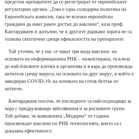
предстои препаратите да се регистрират от европейските
регулаторни органи. „Това е една солидарна политика на
Европейската комисия, така че всички европейски
граждани да имат равен достъп до ваксини“, каза проф.
Кантарджиев и допълни, че в другите държави хората не са
толкова скептични срещи ефикасността на препаратите.
Той уточни, че у нас се чакат три вида ваксини: на
основата на информационна РНК – инжектирана, тя влиза
до най-близките клетки в организма и я кара да произвежда
антитела срещу вируса; на основата на друг вирус, в който е
закодиран COVID-19; на основата на готов белтък от
антиген.
Кантарджиев посочи, че последните са най-подходящи за
хора с придружаващи заболявания и за рисковите групи.
Той добави, че компанията „Модерна“ от години
произвеждат ваксини по РНК технологията, които са с
доказана ефективност.