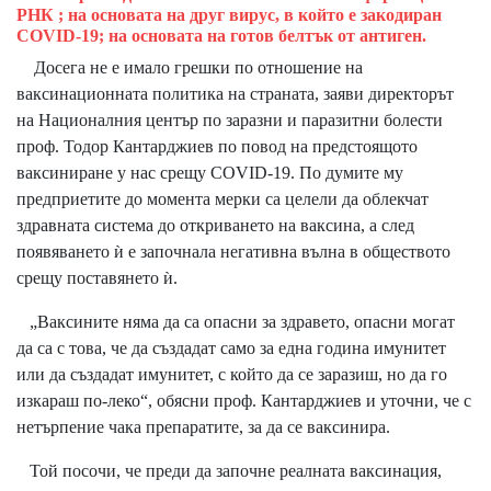
РНК ; на основата на друг вирус, в който е закодиран
COVID-19; на основата на готов белтък от антиген.
Досега не е имало грешки по отношение на
ваксинационната политика на страната, заяви директорът
на Националния център по заразни и паразитни болести
проф. Тодор Кантарджиев по повод на предстоящото
ваксиниране у нас срещу COVID-19. По думите му
предприетите до момента мерки са целели да облекчат
здравната система до откриването на ваксина, а след
появяването ѝ е започнала негативна вълна в обществото
срещу поставянето ѝ.
„Ваксините няма да са опасни за здравето, опасни могат
да са с това, че да създадат само за една година имунитет
или да създадат имунитет, с който да се заразиш, но да го
изкараш по-леко“, обясни проф. Кантарджиев и уточни, че с
нетърпение чака препаратите, за да се ваксинира.
Той посочи, че преди да започне реалната ваксинация,