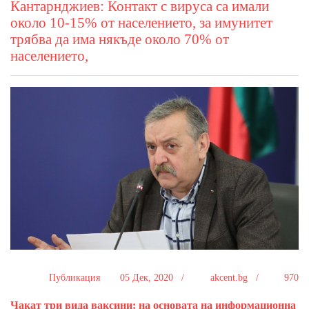
Кантарнджиев: Контакт с вируса са имали
около 10-15% от населението, за имунитет
трябва да има някъде около 70% от
населението,
Публикация
05 Дек, 2020 /
akcent.bg /
970
Чакат три вида ваксини: на основата на информационна