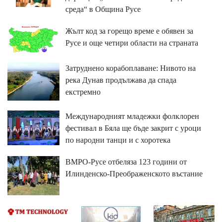
среда“ в Община Русе
Жълт код за горещо време е обявен за
Русе и още четири области на страната
Затруднено корабоплаване: Нивото на
река Дунав продължава да спада
екстремно
Международният младежки фолклорен
фестивал в Бяла ще бъде закрит с уроци
по народни танци и с хоротека
ВМРО-Русе отбеляза 123 години от
Илинденско-Преображенското въстание