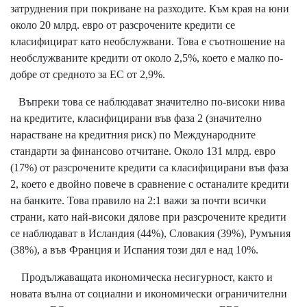
затруднения при покриване на разходите. Към края на юни
около 20 млрд. евро от разсрочените кредити се
класифицират като необслужвани. Това е съотношение на
необслужваните кредити от около 2,5%, което е малко по-
добре от средното за ЕС от 2,9%.
Въпреки това се наблюдават значително по-високи нива
на кредитите, класифицирани във фаза 2 (значително
нарастване на кредитния риск) по Международните
стандарти за финансово отчитане. Около 131 млрд. евро
(17%) от разсрочените кредити са класифицирани във фаза
2, което е двойно повече в сравнение с останалите кредити
на банките. Това правило на 2:1 важи за почти всички
страни, като най-високи дялове при разсрочените кредити
се наблюдават в Исландия (44%), Словакия (39%), Румъния
(38%), а във Франция и Испания този дял е над 10%.
Продължаващата икономическа несигурност, както и
новата вълна от социални и икономически ограничителни