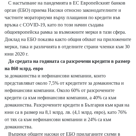
С настъпване на пандемията в ЕС Европейският банков
орган (ЕБО) приема Насоки относно законодателните и
частните мораториуми върху плащания по кредити във
връзка с COVID-19, като по този начин създава
общоевропейска рамка за възможните мерки в тази сфера.
Доклад на ЕБО показва както общия обхват на приложените
мерки, така и различията в отделните страни членки към 30
юни 2020 г.
До средата на годината са разсрочени кредити в размер
на 860 млрд. евро
за домакинства и нефинансови компании, които
представляват около 7,5% от кредитите за домакинства и
нефинансови компании. Около 60% от разсрочените
кредити са към нефинансови компании, а 40% са към
домакинства. Разсрочените кредити в България към края на
юни са в размер на 8,1 млрд. лв. (4,1 млрд. евро), като 76%
от тях са към нефинансови компании и 24% са към
домакинства.
Въпреки общите насоки от ЕБО прилаганите схеми в