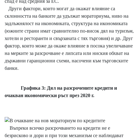
спад е над средния за ЕС.
Други фактори, които могат да окажат влияние са
склонността на банките да удължат мораториума, ниво на
задлъжнялост на икономиката, структура на икономиката
(южните страни имат сравнително по-висок дял на туризъм,
хотели и ресторанти и свързаната с тях търговия) и др. Друг
фактор, които може да окаже влияние в посока увеличаване
на мерките за разсрочване е липсата или ниския обхват на
държавни гаранционни схеми, насочени към търговските
банки.
Графика 3: Дял на разсрочените кредити и
очакван икономически ръст през 2020 г.
Въпреки всичко разсрочването на кредити не е
безрисково и дори и при този механизъм се наблюдават