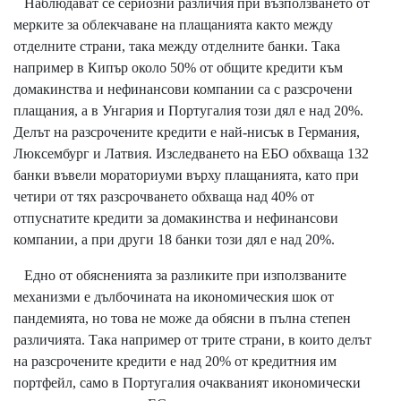
Наблюдават се сериозни различия при възползването от
мерките за облекчаване на плащанията както между
отделните страни, така между отделните банки. Така
например в Кипър около 50% от общите кредити към
домакинства и нефинансови компании са с разсрочени
плащания, а в Унгария и Португалия този дял е над 20%.
Делът на разсрочените кредити е най-нисък в Германия,
Люксембург и Латвия. Изследването на ЕБО обхваща 132
банки въвели мораториуми върху плащанията, като при
четири от тях разсрочването обхваща над 40% от
отпуснатите кредити за домакинства и нефинансови
компании, а при други 18 банки този дял е над 20%.
Едно от обясненията за разликите при използваните
механизми е дълбочината на икономическия шок от
пандемията, но това не може да обясни в пълна степен
различията. Така например от трите страни, в които делът
на разсрочените кредити е над 20% от кредитния им
портфейл, само в Португалия очакваният икономически