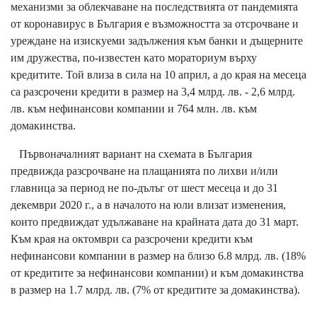
механизми за облекчаване на последствията от пандемията
от коронавирус в България е възможността за отсрочване и
уреждане на изискуеми задължения към банки и дъщерните
им дружества, по-известен като мораториум върху
кредитите. Той влиза в сила на 10 април, а до края на месеца
са разсрочени кредити в размер на 3,4 млрд. лв. - 2,6 млрд.
лв. към нефинансови компании и 764 млн. лв. към
домакинства.
Първоначалният вариант на схемата в България
предвижда разсрочване на плащанията по лихви и/или
главница за период не по-дълъг от шест месеца и до 31
декември 2020 г., а в началото на юли влизат изменения,
които предвиждат удължаване на крайната дата до 31 март.
Към края на октомври са разсрочени кредити към
нефинансови компании в размер на близо 6.8 млрд. лв. (18%
от кредитите за нефинансови компании) и към домакинства
в размер на 1.7 млрд. лв. (7% от кредитите за домакинства).