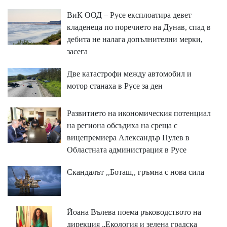
ВиК ООД – Русе експлоатира девет
кладенеца по поречието на Дунав, спад в
дебита не налага допълнителни мерки,
засега
Две катастрофи между автомобил и
мотор станаха в Русе за ден
Развитието на икономическия потенциал
на региона обсъдиха на среща с
вицепремиера Александър Пулев в
Областната администрация в Русе
Скандалът ,,Боташ,, гръмна с нова сила
Йоана Вълева поема ръководството на
дирекция „Екология и зелена градска