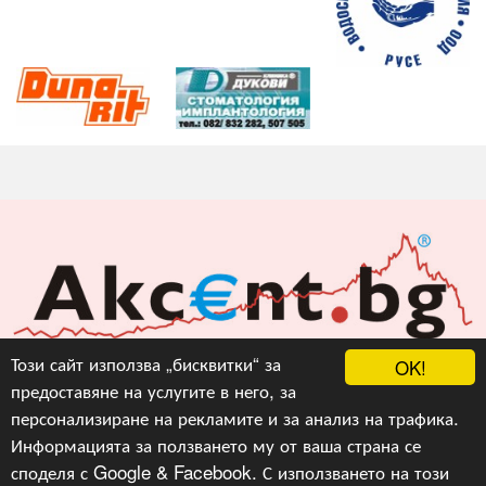
Акцент БГ ЕООД
Този сайт използва „бисквитки“ за
OK!
предоставяне на услугите в него, за
info@akcent.bg
персонализиране на рекламите и за анализ на трафика.
Facebook
Информацията за ползването му от ваша страна се
споделя с Google & Facebook. С използването на този