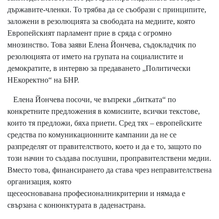
държавите-членки. То трябва да се съобрази с принципите,
заложени в резолюцията за свободата на медиите, която
Европейският парламент прие в сряда с огромно
мнозинство. Това заяви Елена Йончева, съдокладчик по
резолюцията от името на групата на социалистите и
демократите, в интервю за предаването „Политически
НЕкоректно“ на БНР.
Елена Йончева посочи, че въпреки „битката“ по
конкретните предложения в комисиите, всички текстове,
които тя предложи, бяха приети. Сред тях – европейските
средства по комуникационните кампании да не се
разпределят от правителството, което и да е то, защото по
този начин то създава послушни, проправителствени медии.
Вместо това, финансирането да става чрез неправителствена
организация, която
щесеосновавана професионалникритерии и нямада е
свързана с конюнктурата в даденастрана.