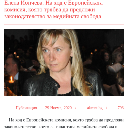
Елена Йончева: На ход е Европейската
комисия, която трябва да предложи
законодателство за медийната свобода
Публикация
29 Ноемв, 2020 /
akcent.bg /
793
На ход е Европейската комисия, която трябва да предложи
законодателство, което да гарантира медийната свобода в