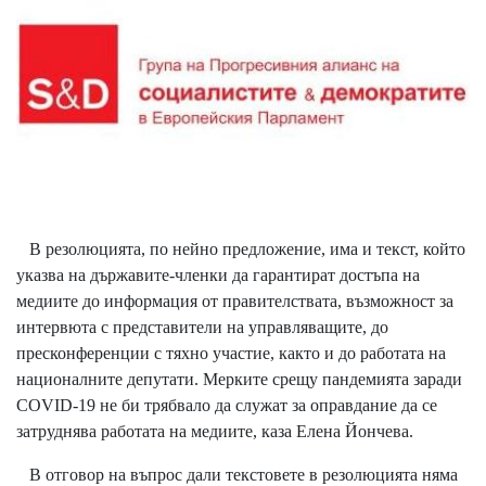
В резолюцията, по нейно предложение, има и текст, който
указва на държавите-членки да гарантират достъпа на
медиите до информация от правителствата, възможност за
интервюта с представители на управляващите, до
пресконференции с тяхно участие, както и до работата на
националните депутати. Мерките срещу пандемията заради
COVID-19 не би трябвало да служат за оправдание да се
затруднява работата на медиите, каза Елена Йончева.
В отговор на въпрос дали текстовете в резолюцията няма