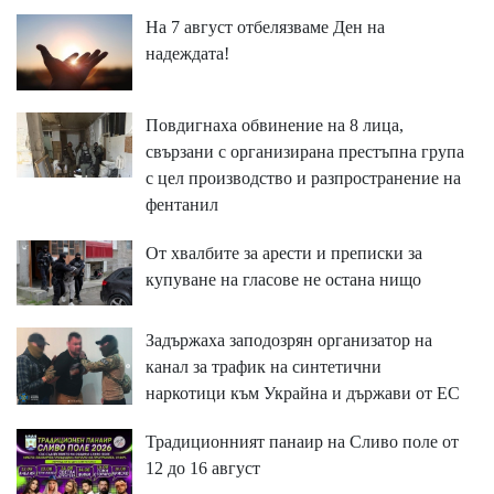
На 7 август отбелязваме Ден на
надеждата!
Повдигнаха обвинение на 8 лица,
свързани с организирана престъпна група
с цел производство и разпространение на
фентанил
От хвалбите за арести и преписки за
купуване на гласове не остана нищо
Задържаха заподозрян организатор на
канал за трафик на синтетични
наркотици към Украйна и държави от ЕС
Традиционният панаир на Сливо поле от
12 до 16 август