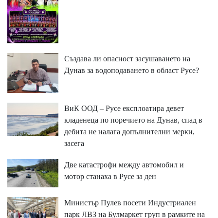
Създава ли опасност засушаването на
Дунав за водоподаването в област Русе?
ВиК ООД – Русе експлоатира девет
кладенеца по поречието на Дунав, спад в
дебита не налага допълнителни мерки,
засега
Две катастрофи между автомобил и
мотор станаха в Русе за ден
Министър Пулев посети Индустриален
парк ЛВЗ на Булмаркет груп в рамките на