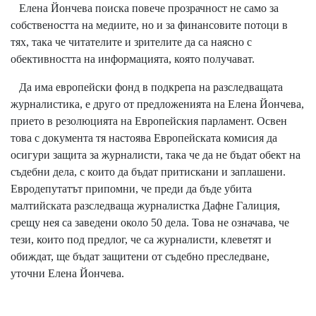
Елена Йончева поиска повече прозрачност не само за
собствеността на медиите, но и за финансовите потоци в
тях, така че читателите и зрителите да са наясно с
обективността на информацията, която получават.
Да има европейски фонд в подкрепа на разследващата
журналистика, е друго от предложенията на Елена Йончева,
прието в резолюцията на Европейския парламент. Освен
това с документа тя настоява Европейската комисия да
осигури защита за журналисти, така че да не бъдат обект на
съдебни дела, с които да бъдат притискани и заплашени.
Евродепутатът припомни, че преди да бъде убита
малтийската разследваща журналистка Дафне Галиция,
срещу нея са заведени около 50 дела. Това не означава, че
тези, които под предлог, че са журналисти, клеветят и
обиждат, ще бъдат защитени от съдебно преследване,
уточни Елена Йончева.