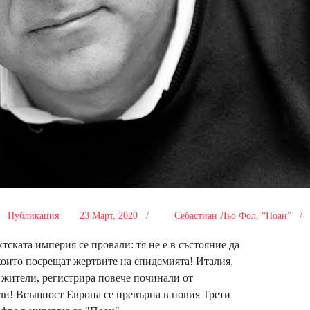
Публикация
23 Март, 2020 /
Себастиан Льо Фол, “Поан” 
ската империя се провали: тя не е в състояние да
които посрещат жертвите на епидемията! Италия,
. жители, регистрира повече починали от
ели! Всъщност Европа се превърна в новия Трети