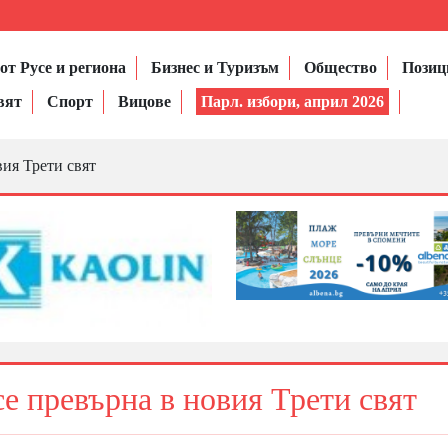
от Русе и региона
Бизнес и Туризъм
Общество
Позиц
вят
Спорт
Вицове
Парл. избори, април 2026
ия Трети свят
 превърна в новия Трети свят