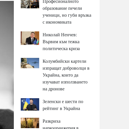
Професионалното
образование печели
ученици, но губи връзка
с икономиката
Николай Ненчев:
Вървим към тежка
политическа криза
Колумбийски картели
изпращат доброволци в
Украйна, които да
изучават използването
на дронове
Зеленски е шести по
рейтинг в Украйна
Разкриха
наркооранжерия в