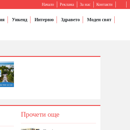
Начало
Реклама
За нас
Контакти
ия
Уикенд
Интервю
Здравето
Моден свят
Прочети още