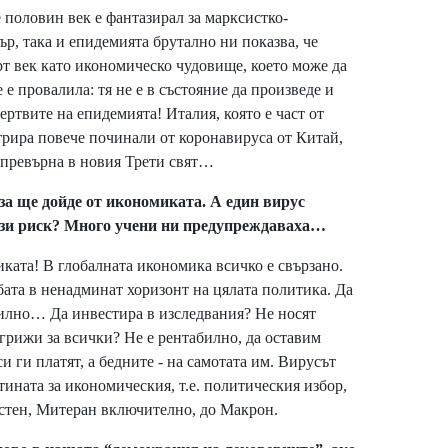
е половин век е фантазирал за марксистко-
ър, така и епидемията брутално ни показва, че
рт век като икономическо чудовище, което може да
 е провалила: тя не е в състояние да произведе и
ертвите на епидемията! Италия, която е част от
трира повече починали от коронавируса от Китай,
е превърна в новия Трети свят…
за ще дойде от икономиката. А един вирус
този риск? Много учени ни предупреждаваха…
ката! В глобалната икономика всичко е свързано.
ата в ненадминат хоризонт на цялата политика. Да
билно… Да инвестира в изследвания? Не носят
грижи за всички? Не е рентабилно, да оставим
си ги платят, а бедните - на самотата им. Вирусът
тината за икономическия, т.е. политическия избор,
Естен, Митеран включително, до Макрон.