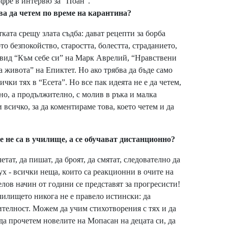
фре в интервю за "Поан".
ва да четем по време на карантина?
тката срещу злата съдба: дават рецепти за борба
то безпокойство, старостта, болестта, страданието,
едвид “Към себе си” на Марк Аврелий, “Нравствени
 живота” на Епиктет. Но ако трябва да бъде само
чки тях в “Есета”. Но все пак идеята не е да четем,
но, а продължително, с молив в ръка и малка
и всичко, за да коментираме това, което четем и да
е не са в училище, а се обучават дистанционно?
тат, да пишат, да броят, да смятат, следователно да
ух - всички неща, които са реакционни в очите на
лов начин от години се представят за прогресисти!
чилището никога не е правело истински: да
ителност. Можем да учим стихотворения с тях и да
 да прочетем новелите на Мопасан на децата си, да