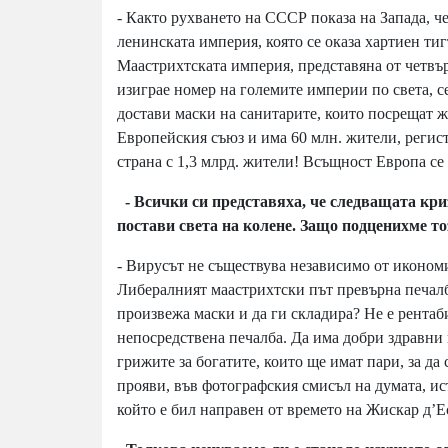
- Както рухването на СССР показа на Запада, ч
ленинската империя, която се оказа хартиен тиг
Маастрихтската империя, представяна от четвъ
изиграе номер на големите империи по света, се
достави маски на санитарите, които посрещат ж
Европейския съюз и има 60 млн. жители, регис
страна с 1,3 млрд. жители! Всъщност Европа с
- Всички си представяха, че следващата кри
постави света на колене. Защо подценихме 
- Вирусът не съществува независимо от икономи
Либералният маастрихтски път превърна печалб
произвежа маски и да ги складира? Не е рента
непосредствена печалба. Да има добри здравни 
грижите за богатите, които ще имат пари, за да 
прояви, във фотографския смисъл на думата, ис
който е бил направен от времето на Жискар д’