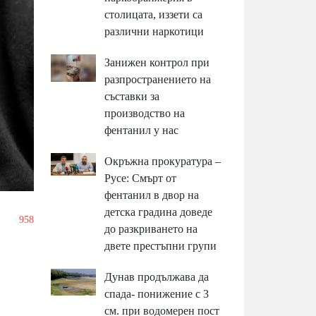
столицата, иззети са
различни наркотици
Занижен контрол при
разпространението на
съставки за
производство на
фентанил у нас
Окръжна прокуратура –
Русе: Смърт от
фентанил в двор на
детска градина доведе
/
958
до разкриването на
двете престъпни групи
Дунав продължава да
спада- понижение с 3
см. при водомерен пост