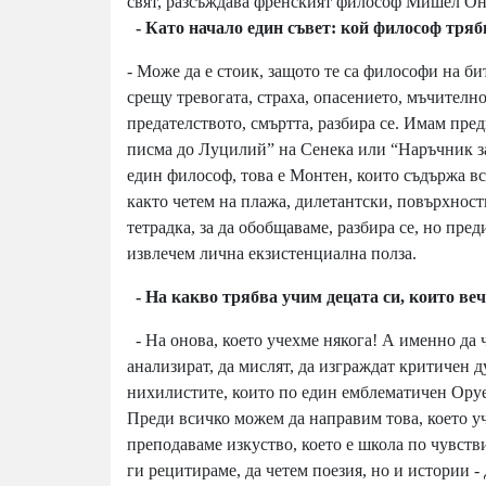
свят, разсъждава френският философ Мишел Он
- Като начало един съвет: кой философ тряб
- Може да е стоик, защото те са философи на би
срещу тревогата, страха, опасението, мъчително
предателството, смъртта, разбира се. Имам пр
писма до Луцилий” на Сенека или “Наръчник за
един философ, това е Монтен, които съдържа вси
както четем на плажа, дилетантски, повърхност
тетрадка, за да обобщаваме, разбира се, но пред
извлечем лична екзистенциална полза.
- На какво трябва учим децата си, които веч
- На онова, което учехме някога! А именно да че
анализират, да мислят, да изграждат критичен д
нихилистите, които по един емблематичен Оруе
Преди всичко можем да направим това, което у
преподаваме изкуство, което е школа по чувств
ги рецитираме, да четем поезия, но и истории -