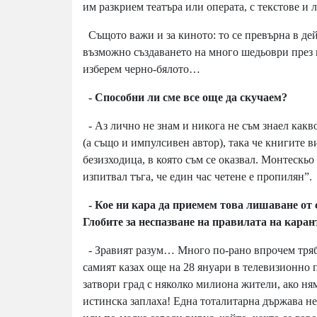
им разкрием театъра или операта, с текстове и 
Същото важи и за киното: то се превърна в де
възможно създаването на много шедьоври през 
изберем черно-бялото…
- Способни ли сме все още да скучаем?
- Аз лично не знам и никога не съм знаел какв
(а също и импулсивен автор), така че книгите в
безизходица, в която съм се оказвал. Монтескьо
изпитвал тъга, че един час четене е пропилян”.
- Кое ни кара да приемем
това лишаване от 
Глобите за неспазване на правилата на каран
- Зравият разум… Много по-рано впрочем тряб
самият казах още на 28 януари в телевизионно п
затвори град с няколко милиона жители, ако ня
истинска заплаха! Една тоталитарна държава не