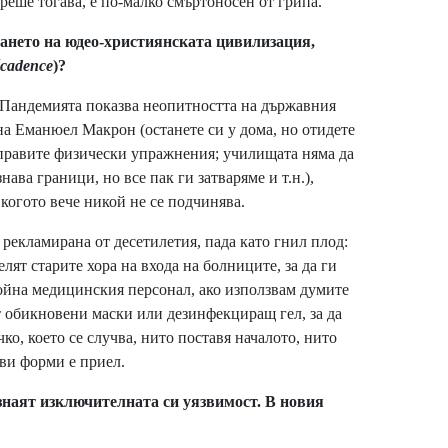
ореше тогава, е по-малко смъртоносен от грипа.
дането на юдео-християнската цивилизация,
cadence
)?
. Пандемията показва неопитността на държавния
на Еманюел Макрон (останете си у дома, но отидете
а правите физически упражнения; училищата няма да
знава граници, но все пак ги затваряме и т.н.),
когото вече никой не се подчинява.
екламирана от десетилетия, пада като гнил плод:
елят старите хора на входа на болниците, за да ги
 война медицинския персонал, ако използвам думите
ят обикновени маски или дезинфекциращ гел, за да
ко, което се случва, нито поставя началото, нито
кви форми е приел.
знаят изключителната си уязвимост. В новия