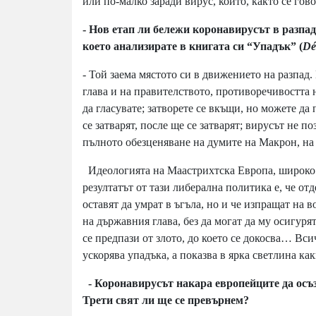
или по-малко заради вирус, който, както се гов
- Нов етап ли бележи коронавирусът в разпа
което анализирате в книгата си “Упадък” (
Dé
- Той заема мястото си в движението на разпад
глава и на правителството, противоречивостта 
да гласувате; затворете се вкъщи, но можете д
се затварят, после ще се затварят; вирусът не по
пълното обезценяване на думите на Макрон, на 
Идеологията на Маастрихтска Европа, широко р
резултатът от тази либерална политика е, че отд
оставят да умрат в ъгъла, но и че изпращат на
на държавния глава, без да могат да му осигур
се предпази от злото, до което се докосва… Всич
ускорява упадъка, а показва в ярка светлина ка
- Коронавирусът накара европейците да осъ
Трети свят ли ще се превърнем?