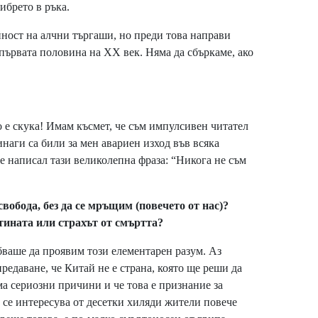
либрето в ръка.
йност на алчни търгаши, но преди това направи
първата половина на ХХ век. Няма да сбъркаме, ако
о е скука! Имам късмет, че съм импулсивен читател
инаги са били за мен авариен изход във всяка
 е написал тази великолепна фраза: “Никога не съм
свобода
, без да се мръщим (повечето от нас)?
тината или страхът от смъртта?
ваше да проявим този елементарен разум. Аз
редаване, че Китай не е страна, която ще реши да
ма сериозни причини и че това е признание за
 се интересува от десетки хиляди жители повече