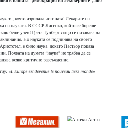
слово в нашата “демокрация на лековерните”, ако
науката, която изричала истината! Лекарите на
ха на науката. В СССР Лисенко, който се бореше
също беше учен! Грета Тунберг също се позовава на
заклинания. Но науката се подчинява на своето
Аристотел, е било наука, докато Пастьор показа
ини. Появата на думата “наука” не трябва да се
бранява всяко критично разсъждение.
ray: «L'Europe est devenue le nouveau tiers-monde»