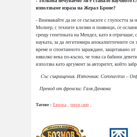
- Толкова нечуваемо ли е станало научното 
използваме израза на Жерал Броне?
- Внимавайте да не се съгласите с глупостта за 
Молиер, с техните клизми и пиявици, се осланя
срещу генетиката на Мендел, като я отричаше, 
науката, за да легитимира апокалиптичните си 
време и спонтанното зараждане, защитавано от 
няколко века по-късно, че това са бабини девет
използва като аргумент за авторитет, който за
Със съкращения.
Източник:
Coronavirus – Onf
Превод от френски: Галя Дачкова
Тагове :
Европа
,
трети свят
,