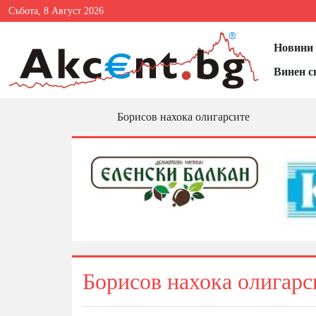
Събота, 8 Август 2026
Новини 
Винен с
Борисов нахока олигарсите
Борисов нахока олигарс