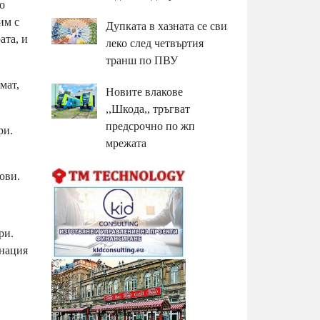
о
им с
Дупката в хазната се сви
ата, и
леко след четвъртия
транш по ПВУ
мат,
Новите влакове
,,Шкода,, тръгват
предсрочно по жп
ри.
мрежата
ови.
ри.
 нация