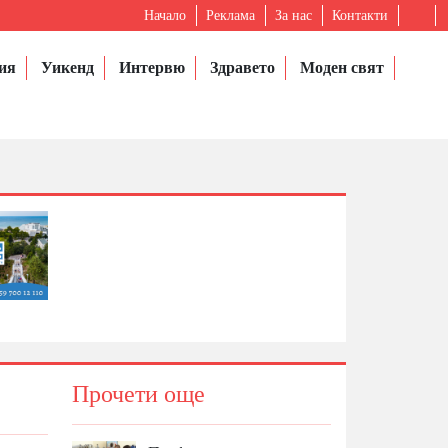
Начало
Реклама
За нас
Контакти
ия
Уикенд
Интервю
Здравето
Моден свят
Прочети още