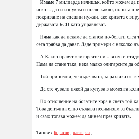
Имаме 7 милиарда излишък, който можем да по
искат - да ги изпукам и после какво, попита п
покриване на спешни нужди, ако кризата с виру
държавата БСП като управляват.
Няма как да искаме да станем по-богати след т
сега трябва да дават. Даде примери с няколко д
А Какво правят олигарсите ни – всички отидоха
Няма да стане така, нека малко олигарсите да о
Той припомни, че държавата, за разлика от тях
Да сте чували някой да купува в момента коли
По отношение на богатите хора в света той каза
Това допълнително създава песимизъм за бъдеще
и само тогава можем да минем през кризата.
Тагове :
Борисов
,
олигарси
,