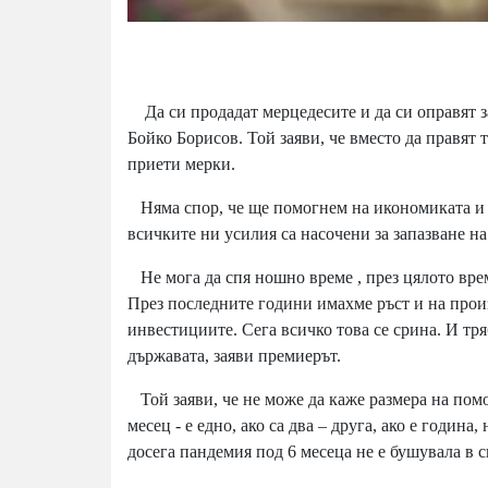
Да си продадат мерцедесите и да си оправят з
Бойко Борисов. Той заяви, че вместо да правят 
приети мерки.
Няма спор, че ще помогнем на икономиката и п
всичките ни усилия са насочени за запазване на
Не мога да спя ношно време , през цялото време
През последните години имахме ръст и на прои
инвестициите. Сега всичко това се срина. И тр
държавата, заяви премиерът.
Той заяви, че не може да каже размера на пом
месец - е едно, ако са два – друга, ако е година
досега пандемия под 6 месеца не е бушувала в с