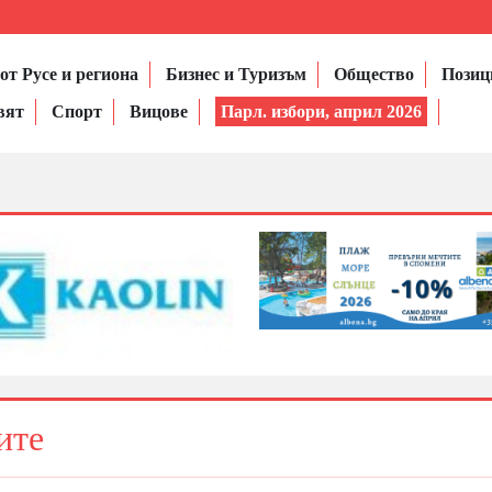
от Русе и региона
Бизнес и Туризъм
Общество
Позиц
вят
Спорт
Вицове
Парл. избори, април 2026
ите