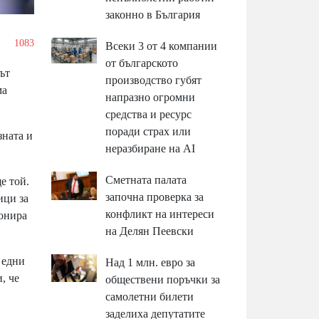
законно в България
1083
Всеки 3 от 4 компании
от българското
ът
производство губят
ма
напразно огромни
средства и ресурс
поради страх или
зната и
неразбиране на AI
Сметната палата
е той.
започна проверка за
ици за
конфликт на интереси
ионира
на Делян Пеевски
 едни
Над 1 млн. евро за
, че
обществени поръчки за
самолетни билети
заделиха депутатите