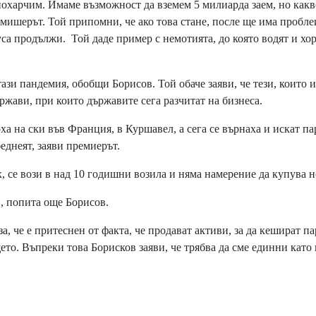
харчим. Имаме възможност да вземем 5 милиарда заем, но какв
ремишерът. Той припомни, че ако това стане, после ще има пробле
са продължи. Той даде пример с немотията, до която водят и хор
ази пандемия, обобщи Борисов. Той обаче заяви, че тези, които и
ържави, при които държавите сега разчитат на бизнеса.
 на ски във Франция, в Куршавел, а сега се върнаха и искат па
беднеят, заяви премиерът.
, се вози в над 10 годишни возила и няма намерение да купува н
, попита още Борисов.
, че е притеснен от факта, че продават активи, за да кешират па
то. Въпреки това Борисков заяви, че трябва да сме единни като