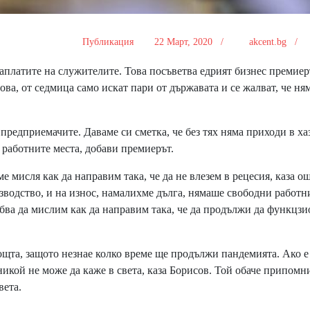
Публикация
22 Март, 2020 /
akcent.bg /
аплатите на служителите. Това посъветва едрият бизнес премиер
това, от седмица само искат пари от държавата и се жалват, че ня
редприемачите. Даваме си сметка, че без тях няма приходи в ха
 работните места, добави премиерът.
 мисля как да направим така, че да не влезем в рецесия, каза ощ
зводство, и на износ, намалихме дълга, нямаше свободни работн
ябва да мислим как да направим така, че да продължи да функцз
ощта, защото незнае колко време ще продължи пандемията. Ако е
, никой не може да каже в света, каза Борисов. Той обаче припомни
вета.