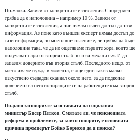
По-малка. Зависи от конкретните изчисления. Според мен
трябва да е наполовина – например 10 %. Зависи от
конкретните изчисления, а ние нямам пълен достъп до тази
информация. Аз поне като външен експерт нямам достъп до
тази информация, но моето впечатление е, че трябва да бъде
наполовина така, че да не ощетяваме първите хора, които ще
получават пари от втория стълб по този механизъм. И да
запазим доверието във втория стълб. Последното нещо, от
което имаме нужда в момента, е още един такъв малко
изкуствено създаден скандал около него, за да подкопае
доверието на пенсиониращите се на работещите към втория
стълб.
По-рано заговорихте за оставката на социалния
министър Бисер Петков. Смятате ли, че пенсионната
реформа и проблемите, за които говорите, е основната
причина премиерът Бойко Борисов да я поиска?