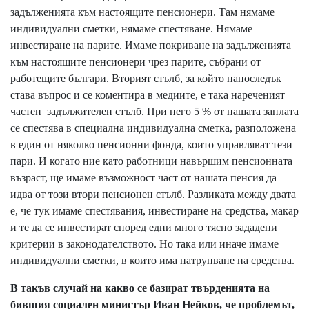
задълженията към настоящите пенсионери. Там нямаме
индивидуални сметки, нямаме спестяване. Нямаме
инвестиране на парите. Имаме покриване на задълженията
към настоящите пенсионери чрез парите, събрани от
работещите българи. Вторият стълб, за който напоследък
става въпрос и се коментира в медиите, е така нареченият
частен задължителен стълб. При него 5 % от нашата заплата
се спестява в специална индивидуална сметка, разположена
в един от няколко пенсионни фонда, които управляват тези
пари. И когато ние като работници навършим пенсионната
възраст, ще имаме възможност част от нашата пенсия да
идва от този втори пенсионен стълб. Разликата между двата
е, че тук имаме спестявания, инвестиране на средства, макар
и те да се инвестират според едни много тясно зададени
критерии в законодателството. Но така или иначе имаме
индивидуални сметки, в които има натрупване на средства.
В такъв случай на какво се базират твърденията на
бившия социален министър Иван Нейков, че проблемът,