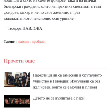
лоша шега както на самите фондове, така и на всички
български граждани, които на практика спестяват в тези
фондове, макар и не по свое желание, а чрез
задължителното пенсионно осигуряване.
Теодора ПАВЛОВА
Тагове :
пенсии
,
проблем
,
Прочети още
Наркотици ли са замесени в бруталното
убийство в Пловдив: Измъчвали са без
жал човек, който се е молил и плакал
Детето не се възпитава с пари