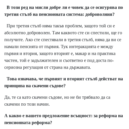
В този ред на мисли добре ли е човек да се осигурява по
третия стълб на пенсионната система: доброволния?
При третия стълб няма такъв проблем, защото той си е
абсолютно доброволен. Там каквото сте си спестили, ще го
получите. Ако сте спестявали в третия стълб, няма да ви се
намали пенсията от първия. Тук интеракцията е между
първия и втория, защото вторият е, макар и на практика
частен, той е задължителен и съответно е под доста по-
сериозна регулация от страна на държавата.
Това означава, че първият и вторият стълб действат на
принципа на скачени съдове?
Да, те са като скачени съдове, но не би трябвало да са
скачени по този начин.
А какво е вашето предложение всъщност: за реформа на
пенсионната реформа?