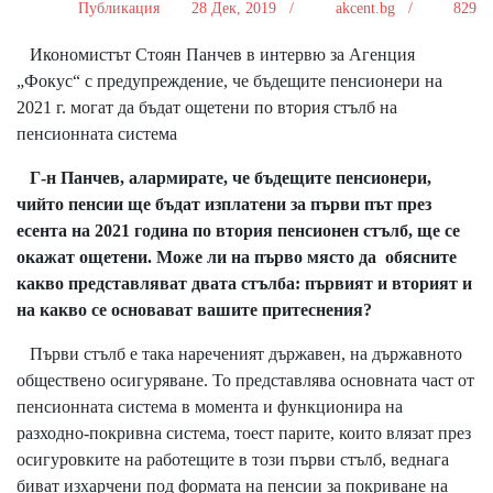
Публикация
28 Дек, 2019 /
akcent.bg /
829
Икономистът Стоян Панчев в интервю за Агенция
„Фокус“ с предупреждение, че бъдещите пенсионери на
2021 г. могат да бъдат ощетени по втория стълб на
пенсионната система
Г-н Панчев, алармирате, че бъдещите пенсионери,
чийто пенсии ще бъдат изплатени за първи път през
есента на 2021 година по втория пенсионен стълб, ще се
окажат ощетени. Може ли на първо място да обясните
какво представляват двата стълба: първият и вторият и
на какво се основават вашите притеснения?
Първи стълб е така нареченият държавен, на държавното
обществено осигуряване. То представлява основната част от
пенсионната система в момента и функционира на
разходно-покривна система, тоест парите, които влязат през
осигуровките на работещите в този първи стълб, веднага
биват изхарчени под формата на пенсии за покриване на