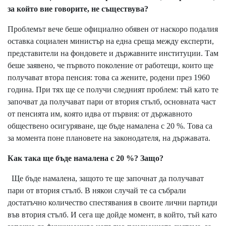
за който вие говорите, не съществува?
Проблемът вече беше официално обявен от наскоро подалия
оставка социален министър на една среща между експерти,
представители на фондовете и държавните институции. Там
беше заявено, че първото поколение от работещи, които ще
получават втора пенсия: това са жените, родени през 1960
година. При тях ще се получи следният проблем: тъй като те
започват да получават пари от втория стълб, основната част
от пенсията им, която идва от първия: от държавното
обществено осигуряване, ще бъде намалена с 20 %. Това са
за момента поне плановете на законодателя, на държавата.
Как така ще бъде намалена с 20 %? Защо?
Ще бъде намалена, защото те ще започнат да получават
пари от втория стълб. В някои случай те са събрали
достатъчно количество спестявания в своите лични партиди
във втория стълб. И сега ще дойде момент, в който, тъй като