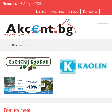
Четвъртък, 6 Август 2026
Начало
Реклама
За нас
Контакти
Виц на деня
Виц на деня