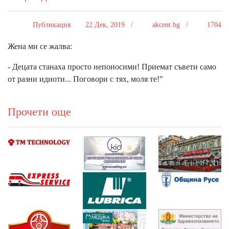
Публикация
22 Дек, 2019 /
akcent.bg /
1704
Жена ми се жалва:
- Децата станаха просто непоносими! Приемат съвети само
от разни идиоти... Поговори с тях, моля те!"
Прочети още