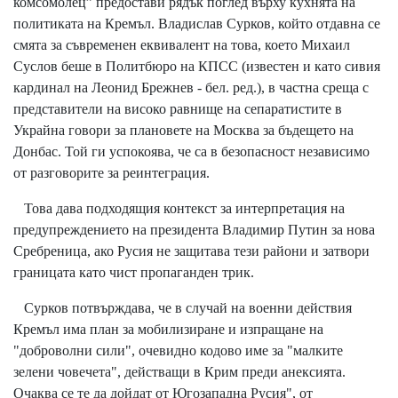
комсомолец” предостави рядък поглед върху кухнята на
политиката на Кремъл. Владислав Сурков, който отдавна се
смята за съвременен еквивалент на това, което Михаил
Суслов беше в Политбюро на КПСС (известен и като сивия
кардинал на Леонид Брежнев - бел. ред.), в частна среща с
представители на високо равнище на сепаратистите в
Украйна говори за плановете на Москва за бъдещето на
Донбас. Той ги успокоява, че са в безопасност независимо
от разговорите за реинтеграция.
Това дава подходящия контекст за интерпретация на
предупреждението на президента Владимир Путин за нова
Сребреница, ако Русия не защитава тези райони и затвори
границата като чист пропаганден трик.
Сурков потвърждава, че в случай на военни действия
Кремъл има план за мобилизиране и изпращане на
"доброволни сили", очевидно кодово име за "малките
зелени човечета", действащи в Крим преди анексията.
Очаква се те да дойдат от Югозападна Русия", от