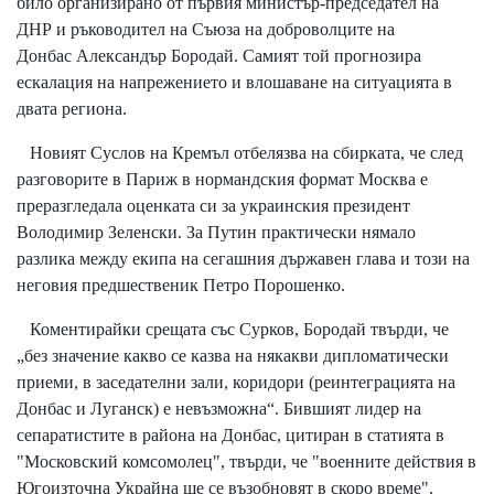
било организирано от първия министър-председател на
ДНР и ръководител на Съюза на доброволците на
Донбас Александър Бородай. Самият той прогнозира
ескалация на напрежението и влошаване на ситуацията в
двата региона.
Новият Суслов на Кремъл отбелязва на сбирката, че след
разговорите в Париж в нормандския формат Москва е
преразгледала оценката си за украинския президент
Володимир Зеленски. За Путин практически нямало
разлика между екипа на сегашния държавен глава и този на
неговия предшественик Петро Порошенко.
Коментирайки срещата със Сурков, Бородай твърди, че
„без значение какво се казва на някакви дипломатически
приеми, в заседателни зали, коридори (реинтеграцията на
Донбас и Луганск) е невъзможна“. Бившият лидер на
сепаратистите в района на Донбас, цитиран в статията в
"Московский комсомолец", твърди, че "военните действия в
Югоизточна Украйна ще се възобновят в скоро време".