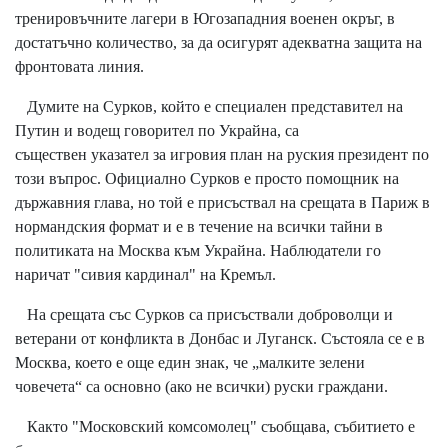
тренировъчните лагери в Югозападния военен окръг, в
достатъчно количество, за да осигурят адекватна защита на
фронтовата линия.
Думите на Сурков, който е специален представител на
Путин и водещ говорител по Украйна, са
съществен указател за игровия план на руския президент по
този въпрос. Официално Сурков е просто помощник на
държавния глава, но той е присъствал на срещата в Париж в
нормандския формат и е в течение на всички тайни в
политиката на Москва към Украйна. Наблюдатели го
наричат "сивия кардинал" на Кремъл.
На срещата със Сурков са присъствали доброволци и
ветерани от конфликта в Донбас и Луганск. Състояла се е в
Москва, което е още един знак, че „малките зелени
човечета“ са основно (ако не всички) руски граждани.
Както "Московский комсомолец" съобщава, събитието е