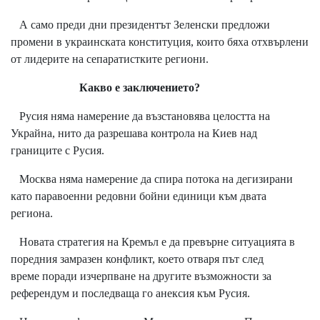
А само преди дни президентът Зеленски предложи
промени в украинската конституция, които бяха отхвърлени
от лидерите на сепаратистките региони.
Какво е заключението?
Русия няма намерение да възстановява целостта на
Украйна, нито да разрешава контрола на Киев над
границите с Русия.
Москва няма намерение да спира потока на дегизирани
като паравоенни редовни бойни единици към двата
региона.
Новата стратегия на Кремъл е да превърне ситуацията в
поредния замразен конфликт, което отваря път след
време поради изчерпване на другите възможности за
референдум и последваща го анексия към Русия.