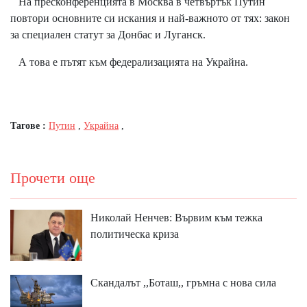
На пресконференцията в Москва в четвъртък Путин
повтори основните си искания и най-важното от тях: закон
за специален статут за Донбас и Луганск.
А това е пътят към федерализацията на Украйна.
Тагове :
Путин
,
Украйна
,
Прочети още
Николай Ненчев: Вървим към тежка
политическа криза
Скандалът ,,Боташ,, гръмна с нова сила