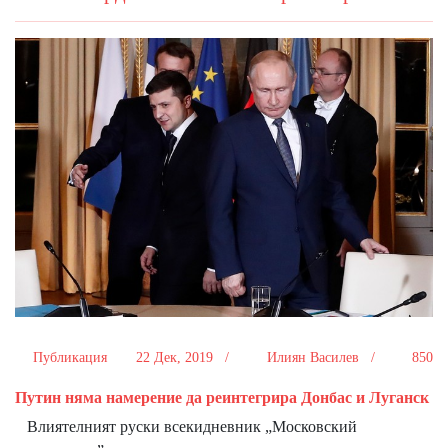
Публикация
22 Дек, 2019 /
Илиян Василев /
850
Путин няма намерение да реинтегрира Донбас и Луганск
Влиятелният руски всекидневник „Московский