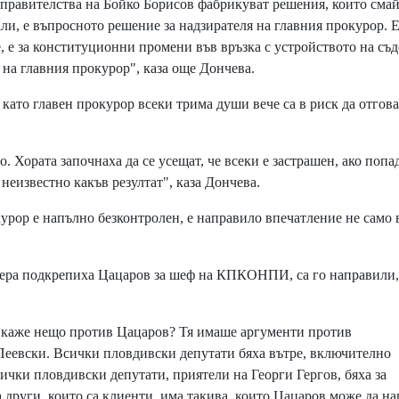
правителства на Бойко Борисов фабрикуват решения, които смай
али, е въпросното решение за надзирателя на главния прокурор. 
 е за конституционни промени във връзка с устройството на съд
 на главния прокурор", каза още Дончева.
ато главен прокурор всеки трима души вече са в риск да отгова
. Хората започнаха да се усещат, че всеки е застрашен, ако попа
неизвестно какъв резултат", каза Дончева.
курор е напълно безконтролен, е направило впечатление не само 
чера подкрепиха Цацаров за шеф на КПКОНПИ, са го направили,
 каже нещо против Цацаров? Тя имаше аргументи против
 Пеевски. Всички пловдивски депутати бяха вътре, включително
ички пловдивски депутати, приятели на Георги Гергов, бяха за
 други, които са клиенти, има такива, които Цацаров може да на