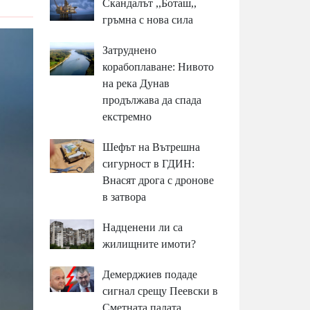
Скандалът ,,Боташ,,
гръмна с нова сила
Затруднено
корабоплаване: Нивото
на река Дунав
продължава да спада
екстремно
Шефът на Вътрешна
сигурност в ГДИН:
Внасят дрога с дронове
в затвора
Надценени ли са
жилищните имоти?
Демерджиев подаде
сигнал срещу Пеевски в
Сметната палата