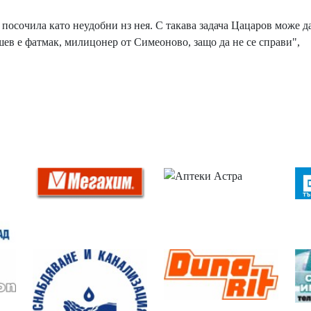
 посочила като неудобни нз нея. С такава задача Цацаров може да
ешев е фатмак, милицонер от Симеоново, защо да не се справи",