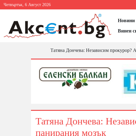
Четвъртък, 6 Август 2026
Новини 
Винен с
Татяна Дончева: Независим прокурор? А
Татяна Дончева: Незави
панирания мозък