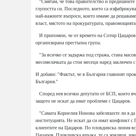
"Смятам, че това правителство и предишните 
глупостта си. Последното, което са изфабрикув
най-важните въпроси, които имаме да решаваме,
власт, мястото на прокуратурата, правомощията
И припомни, че от времето на Сотир Цацаров к
организирана престъпна група.
"За всичко се задържа под стража, стана масово
месомелачката да стои месеци наред заключен с 
И добави: "Фактът, че в България главният про
България."
Според нея всички депутати от БСП, които в
защото не искат да имат проблеми с Цацаров.
"Самата Корнелия Нинова забелязахте ли я да
институцията. Не искат да си имат конфликт с
клиентите на Цацаров. По пловдивска линия вс
Цацаров. Пловдивска връзка, те са земляци, има