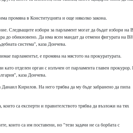
а има промяна в Конституцията и още няколко закона.
ие. Следващите избори за парламент могат да бъдат избори на 
ира до обикновено. Да има ясен мандат да отмени фигурата на В
дебната система", каза Дончева.
нимае парламентът, е промяна на мястото на прокуратурата.
 като отделен орган с излъчен от парламента главен прокурор.
лгария", каза Дончева.
 Данаил Кирилов. На него трябва да му бъде забранено да пипа
 които са експерти и правителството трябва да възложи на тях
е, които са им поставени, но "тези задачи не са борбата с