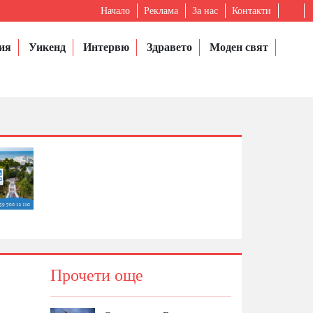
Начало
Реклама
За нас
Контакти
ия
Уикенд
Интервю
Здравето
Моден свят
Прочети още