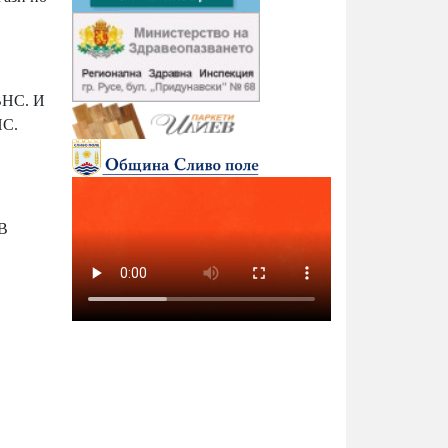
ВНС. И
НС.
 В