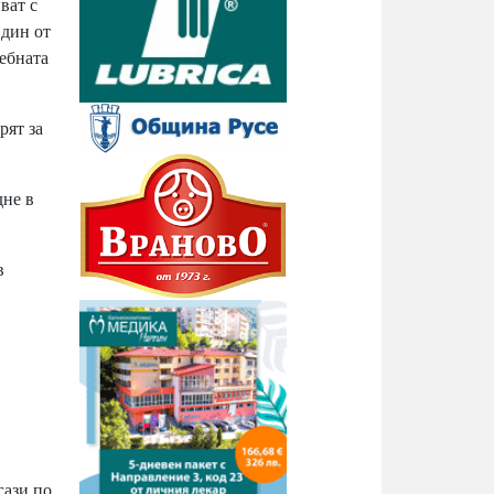
ват с
Един от
ебната
рят за
дне в
в
гази по