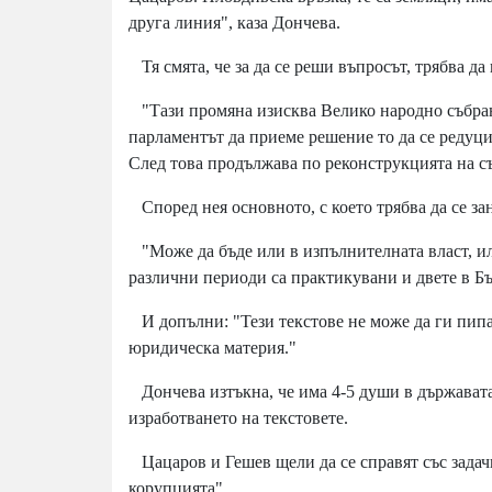
друга линия", каза Дончева.
Тя смята, че за да се реши въпросът, трябва д
"Тази промяна изисква Велико народно събран
парламентът да приеме решение то да се редуц
След това продължава по реконструкцията на съ
Според нея основното, с което трябва да се за
"Може да бъде или в изпълнителната власт, или
различни периоди са практикувани и двете в Бъ
И допълни: "Тези текстове не може да ги пипа
юридическа материя."
Дончева изтъкна, че има 4-5 души в държавата,
изработването на текстовете.
Цацаров и Гешев щели да се справят със задачит
корупцията".