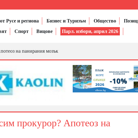
от Русе и региона
Бизнес и Туризъм
Общество
Позиц
вят
Спорт
Вицове
Парл. избори, април 2026
потеоз на панирания мозък
сим прокурор? Апотеоз на