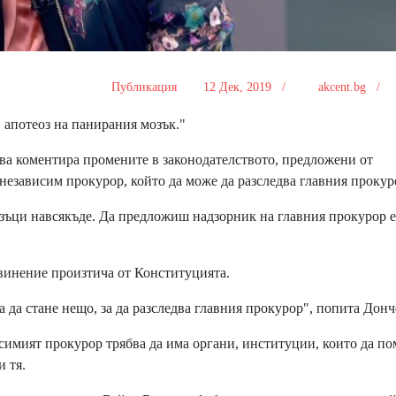
Публикация
12 Дек, 2019 /
akcent.bg /
апотеоз на панирания мозък."
а коментира промените в законодателството, предложени от
 независим прокурор, който да може да разследва главния прокур
ъци навсякъде. Да предложиш надзорник на главния прокурор е
винение произтича от Конституцията.
 да стане нещо, за да разследва главния прокурор", попита Донч
имият прокурор трябва да има органи, институции, които да по
и тя.