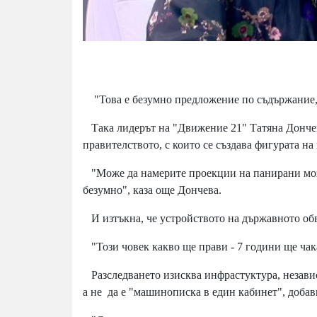
"Това е безумно предложение по съдържание, 
Така лидерът на "Движение 21" Татяна Дончев
правителството, с които се създава фигурата на
"Може да намерите проекции на панирани моз
безумно", каза още Дончева.
И изтъкна, че устройството на държавното об
"Този човек какво ще прави - 7 години ще чака
Разследването изисква инфрастуктура, независ
а не да е "машинописка в един кабинет", добав