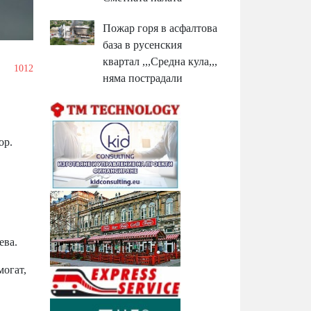
Пожар горя в асфалтова
база в русенския
квартал ,,,Средна кула,,,
1012
няма пострадали
ор.
ева.
могат,