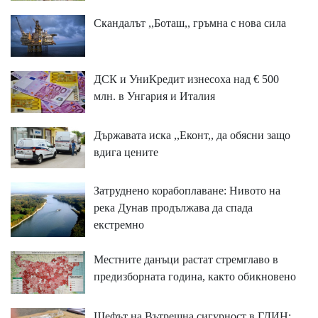
Скандалът ,,Боташ,, гръмна с нова сила
ДСК и УниКредит изнесоха над € 500
млн. в Унгария и Италия
Държавата иска ,,Еконт,, да обясни защо
вдига цените
Затруднено корабоплаване: Нивото на
река Дунав продължава да спада
екстремно
Местните данъци растат стремглаво в
предизборната година, както обикновено
Шефът на Вътрешна сигурност в ГДИН: