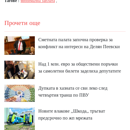
Тагове :
минимална заплата
,
Прочети още
Сметната палата започна проверка за
конфликт на интереси на Делян Пеевски
Над 1 млн. евро за обществени поръчки
за самолетни билети заделиха депутатите
Дупката в хазната се сви леко след
четвъртия транш по ПВУ
Новите влакове ,,Шкода,, тръгват
предсрочно по жп мрежата