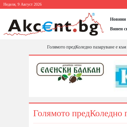
Неделя, 9 Август 2026
Новини 
Винен с
Голямото предКоледно пазаруване е към
Голямото предКоледно п