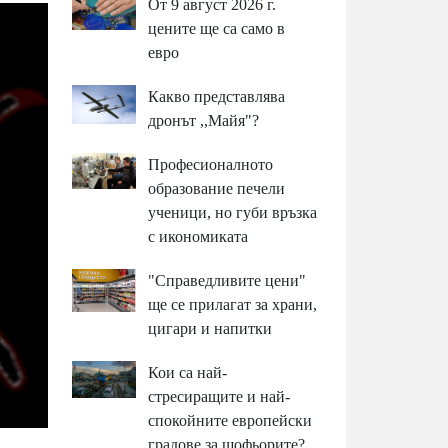
От 9 август 2026 г.
цените ще са само в
евро
Какво представлява
дронът ,,Майя"?
Професионалното
образование печели
ученици, но губи връзка
с икономиката
"Справедливите цени"
ще се прилагат за храни,
цигари и напитки
Кои са най-
стресиращите и най-
спокойните европейски
градове за шофьорите?