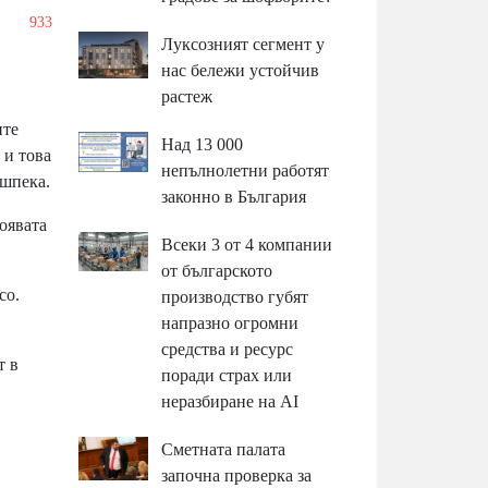
/
933
Луксозният сегмент у
нас бележи устойчив
растеж
ите
Над 13 000
 и това
непълнолетни работят
 шпека.
законно в България
оявата
Всеки 3 от 4 компании
от българското
со.
производство губят
напразно огромни
средства и ресурс
т в
поради страх или
неразбиране на AI
Сметната палата
започна проверка за