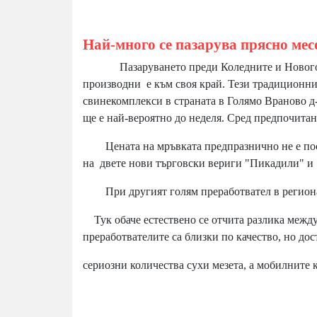
Най-много се пазарува прясно мес
Пазаруването преди Коледните и Новогодиш
производни е към своя край. Тези традиционни
свинекомплекси в страната в Голямо Враново д
ще е най-вероятно до неделя. Сред предпочитан
Цената на мръвката предпразнично не е поскъп
на двете нови търговски вериги "Пикадили" и 
При другият голям преработвател в региона 
Тук обаче естествено се отчита разлика между 
преработвателите са близки по качество, но дос
сериозни количества сухи мезета, а мобилните 