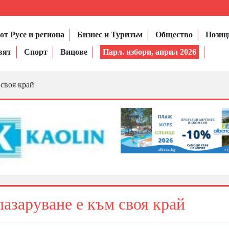
от Русе и региона
Бизнес и Туризъм
Общество
Позиц
вят
Спорт
Вицове
Парл. избори, април 2026
 своя край
азаруване е към своя край