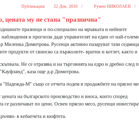
Публикация
22 Дек, 2010 /
Румен НИКОЛАЕВ 
о, цената му не стана "празнична"
ните празници и по-специално на мръвката и нейните
 наблюдения и прогнози даде управителят на един от най-голем
-р Миленка Димитрова. Русенци активно пазаруват тази седмица
ите продукти от свинско са пържолите- вратни и котлет, както и
вала. Не се отразява и на търговията на едро и дребно след п
"Кауфланд", каза още д-р Димитрова.
"Надежда-М" също се отчита подем в продажбите на прясно ме
цената на българското производство и вноса, които според
та се различават по цени. Освен прясно месо, русенци инвестира
кръчми- в кебапчета и кюфтета.