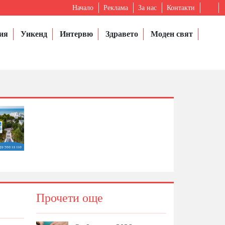
Начало
Реклама
За нас
Контакти
ия
Уикенд
Интервю
Здравето
Моден свят
Прочети още