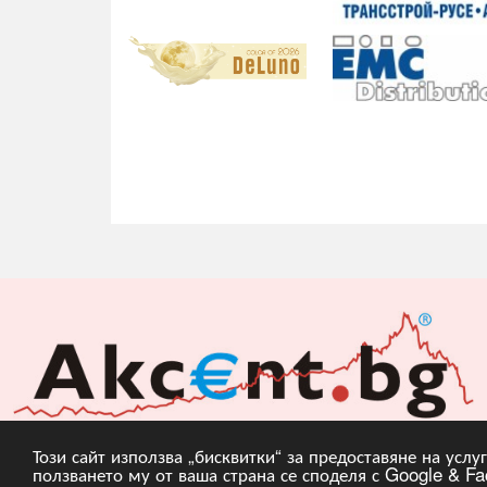
Този сайт използва „бисквитки“ за предоставяне на усл
ползването му от ваша страна се споделя с Google & Fac
Copyright © 2010, 20