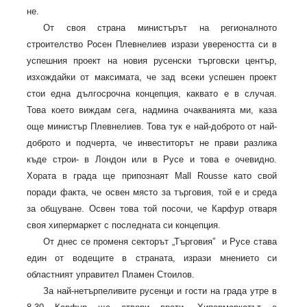
не.
От своя страна министърът на регионалното
строителство Росен Плевнелиев изрази увереността си в
успешния проект на новия русенски търговски център,
изхождайки от максимата, че зад всеки успешен проект
стои една дългосрочна концепция, каквато е в случая.
Това което виждам сега, надмина очакванията ми, каза
още министър Плевнелиев. Това тук е най-доброто от най-
доброто и подчерта, че инвеститорът не прави разлика
къде строи- в Лондон или в Русе и това е очевидно.
Хората в града ще припознаят
Mall Rousse
като свой
поради факта, че освен място за търговия, той е и среда
за общуване. Освен това той посочи, че Карфур отваря
своя хипермаркет с последната си концепция.
От днес се променя секторът „Търговия”
и Русе става
един от водещите в страната, изрази мнението си
областният управител Пламен Стоилов.
За най-нетърпеливите русенци и гости на града утре в