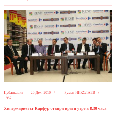
Публикация
20 Дек, 2010 /
Румен НИКОЛАЕВ /
987
Хипермаркетът Карфур отвяря врати утре в 8.30 часа