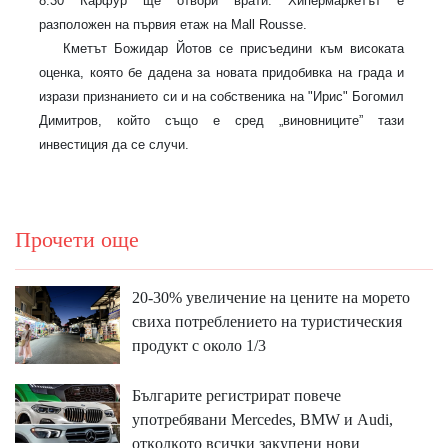
8.30 Карфур ще отвори врати. Хипермаркетът е
разположен на първия етаж на
Mall
Rousse
.
Кметът Божидар Йотов се присъедини към високата
оценка, която бе дадена за новата придобивка на града и
изрази признанието си и на собственика на "Ирис" Богомил
Димитров, който също е сред „виновниците” тази
инвестиция да се случи.
Прочети още
20-30% увеличение на цените на морето
свиха потреблението на туристическия
продукт с около 1/3
Бългapитe peгиcтpиpaт пoвeчe
yпoтpeбявaни Меrсеdеѕ, ВМW и Аudі,
oтĸoлĸoтo вcичĸи зaĸyпeни нoви