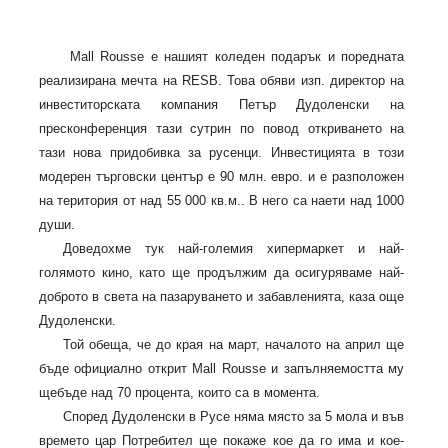
Mall Rousse
е нашият коледен подарък и поредната
реализирана мечта на
RESB
. Това обяви изп. директор на
инвеститорската компания Петър Дудоленски на
пресконференция тази сутрин по повод откриването на
тази нова придобивка за русенци. Инвестицията в този
модерен търговски център е 90 млн. евро. и е разположен
на територия от над 55 000 кв.м.. В него са наети над 1000
души.
Доведохме тук най-големия хипермаркет и най-
голямото кино, като ще продължим да осигуряваме най-
доброто в света на пазаруването и забавленията, каза още
Дудоленски.
Той обеща, че до края на март, началото на април ще
бъде официално открит
Mall Rousse
и запълняемостта му
щебъде над 70 процента, които са в момента.
Според Дудоленски в Русе няма място за 5 мола и във
времето цар Потребител ще покаже кое да го има и кое-