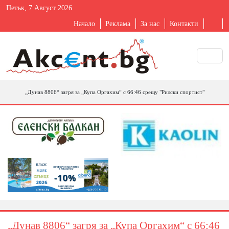
Петък, 7 Август 2026
Начало
Реклама
За нас
Контакти
„Дунав 8806“ загря за „Купа Оргахим“ с 66:46 срещу "Рилски спортист"
„Дунав 8806“ загря за „Купа Оргахим“ с 66:46