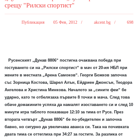
срещу "Рилски спортист"
Публикация
05 Фев, 2012 /
akcent.bg /
698
Русенският „Дунав 8806“ постигна очаквана победа при
гостуването си на „Рилски спортист“ в мач от 20-ия НБЛ при
жените в местната „Арена Самоков“. Георги Божков започна
със Зорница Костова, Шарел Алън, Ейдриен Джонсън, Теодора
Ангелова и Христина Минкова. Началото за „сините феи“ бе
ударно, като те отбелязаха първите 8 точки в мача. След това
обаче домакините успяха да намалят изоставането си и след 10
минути игра таблото показваше 12:10 за тима от Русе. През
втората четвърт „Дунав 8806“ бе по-убедителен и започна
бавно, но сигурно да увеличава аванса си. Така на почивката
двата тима се оттеглиха при 34:27 за гостите. За разлика от