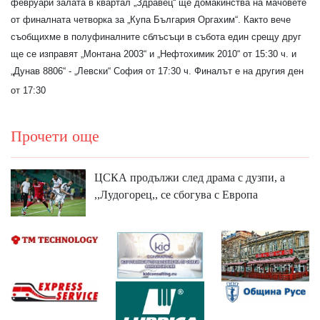
февруари залата в квартал „Здравец“ ще домакинства на мачовете
от финалната четворка за „Купа България Оргахим“. Както вече
съобщихме в полуфиналните сблъсъци в събота един срещу друг
ще се изправят „Монтана 2003“ и „Нефтохимик 2010“ от 15:30 ч. и
„Дунав 8806“ - „Левски“ София от 17:30 ч. Финалът е на другия ден
от 17:30
Прочети още
ЦСКА продължи след драма с дузпи, а
,,Лудогорец,, се сбогува с Европа