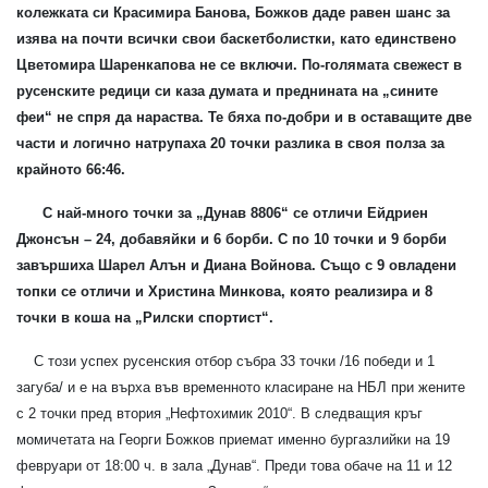
колежката си Красимира Банова, Божков даде равен шанс за
изява на почти всички свои баскетболистки, като единствено
Цветомира Шаренкапова не се включи. По-голямата свежест в
русенските редици си каза думата и преднината на „сините
феи“ не спря да нараства. Те бяха по-добри и в оставащите две
части и логично натрупаха 20 точки разлика в своя полза за
крайното 66:46.
С най-много точки за „Дунав 8806“ се отличи Ейдриен
Джонсън – 24, добавяйки и 6 борби. С по 10 точки и 9 борби
завършиха Шарел Алън и Диана Войнова. Също с 9 овладени
топки се отличи и Христина Минкова, която реализира и 8
точки в коша на „Рилски спортист“.
С този успех русенския отбор събра 33 точки /16 победи и 1
загуба/ и е на върха във временното класиране на НБЛ при жените
с 2 точки пред втория „Нефтохимик 2010“. В следващия кръг
момичетата на Георги Божков приемат именно бургазлийки на 19
февруари от 18:00 ч. в зала „Дунав“. Преди това обаче на 11 и 12