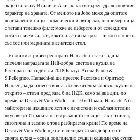
акценти върху Италия и Азия, както и върху здравословния
характер на храната. От менюто на Jobo може да опитате
великолепни пици – класически и авторски, например пица
с татаки телешко филе; може да изберете и от селекцията
богати свежи салати, както и ястия на грил – някои от които
със сос или марината в азиатски стил.
Японският рибен ресторант Hamachi-ni тази година
спечели наградата за Най-добра световна кухня на
Ресторант на годината 2018 Бакхус Acqua Panna &
S.Pellegrino. Hamachi-ni ще пресече Раковска и Фритьоф
Нансен, за да изнесе своята забележителна японска кухня на
открито – отвън пред зала 6 на НДК, само за два дни, по
време на Discover.Vino World – на 10 и 11 май. Hamachi-Ni са
майстори на изящните ястия с изчистени и съблазнителни
вкусове от Страната на изгряващото слънце – автентична,
екзотична и заедно с това разбираема храна! По време на
Discover.Vino World ще ни изненадат с най-доброто от
своята кухня – освен оригинално суши и сашими със супер