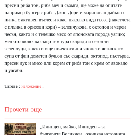
пресни риба тон, риба меч и сьомга, ще може да опитате
например бургер с риба Джон Дори и маринован дайкон с
питка с активен въглес и квас, няколко вида гьоза (пакетчета
с плънка в оризови кори) – зеленчукова, с октопод и черен
чесън, както и с телешко месо от японската порода уагию;
менюто включва също темпура скариди и сезонни
зеленчуци, както и още по-екзотични японски ястия като
супа от фин доматен бульон със скариди, октопод, пъстърва,
пресен лук и мисо или корем от риба тон с крем от авoкадо
и уасаби.
Тагове :
изложение
,
Прочети още
,,Илинден, майко, Илинден – за
българите Великден,, оживява историята