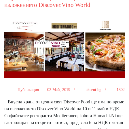
изложението Discover.Vino World
Публикация
02 Май, 2019 /
akcent.bg /
1802
Вкусна храна от целия свят Discover.Food ще има по време
на изложението Discover.Vino World на 10 и 11 май в НДК.
Софийските ресторанти Mediterraneo, Jobo и Hamachi-Ni ще
гастролират на открито – отвън, пред зала 6 на НДК с ястия