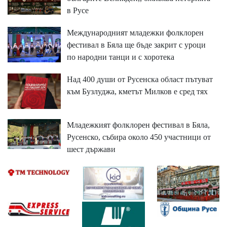
в Русе
Международният младежки фолклорен
фестивал в Бяла ще бъде закрит с уроци
по народни танци и с хоротека
Над 400 души от Русенска област пътуват
към Бузлуджа, кметът Милков е сред тях
Младежкият фолклорен фестивал в Бяла,
Русенско, събира около 450 участници от
шест държави