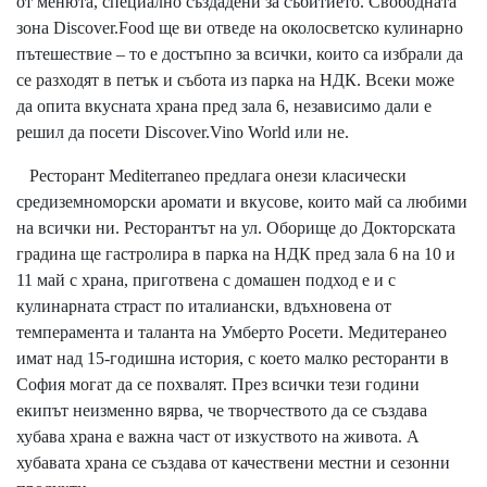
от менюта, специално създадени за събитието. Свободната
зона Discover.Food ще ви отведе на околосветско кулинарно
пътешествие – то е достъпно за всички, които са избрали да
се разходят в петък и събота из парка на НДК. Всеки може
да опита вкусната храна пред зала 6, независимо дали е
решил да посети Discover.Vino World или не.
Ресторант Mediterraneo предлага онези класически
средиземноморски аромати и вкусове, които май са любими
на всички ни. Ресторантът на ул. Оборище до Докторската
градина ще гастролира в парка на НДК пред зала 6 на 10 и
11 май с храна, приготвена с домашен подход е и с
кулинарната страст по италиански, вдъхновена от
темперамента и таланта на Умберто Росети. Медитеранео
имат над 15-годишна история, с което малко ресторанти в
София могат да се похвалят. През всички тези години
екипът неизменно вярва, че творчеството да се създава
хубава храна е важна част от изкуството на живота. А
хубавата храна се създава от качествени местни и сезонни