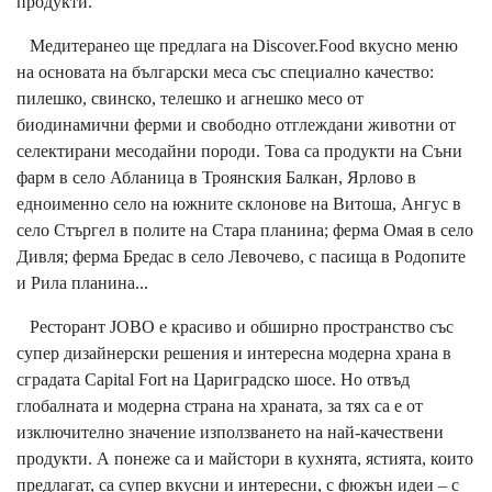
продукти.
Медитеранео ще предлага на Discover.Food вкусно меню
на основата на български меса със специално качество:
пилешко, свинско, телешко и агнешко месо от
биодинамични ферми и свободно отглеждани животни от
селектирани месодайни породи. Това са продукти на Съни
фарм в село Абланица в Троянския Балкан, Ярлово в
едноименно село на южните склонове на Витоша, Ангус в
село Стъргел в полите на Стара планина; ферма Омая в село
Дивля; ферма Бредас в село Левочево, с пасища в Родопите
и Рила планина...
Ресторант JOBO е красиво и обширно пространство със
супер дизайнерски решения и интересна модерна храна в
сградата Capital Fort на Цариградско шосе. Но отвъд
глобалната и модерна страна на храната, за тях са е от
изключително значение използването на най-качествени
продукти. А понеже са и майстори в кухнята, ястията, които
предлагат, са супер вкусни и интересни, с фюжън идеи – с