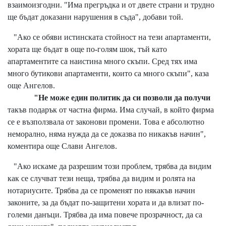
взаимоизгодни. "Има прегръдка и от двете страни и трудно
ще бъдат доказани нарушения в съда", добави той.
"Ако се обяви истинската стойност на тези апартаменти,
хората ще бъдат в още по-голям шок, тъй като
апартаментите са наистина много скъпи. Сред тях има
много бутикови апартаменти, които са много скъпи", каза
още Ангелов.
"Не може един политик да си позволи да получи
такъв подарък от частна фирма. Има случай, в който фирма
се е възползвала от законови промени. Това е абсолютно
неморално, няма нужда да се доказва по никакъв начин",
коментира още Слави Ангелов.
"Ако искаме да разрешим този проблем, трябва да видим
как се случват тези неща, трябва да видим и ролята на
нотариусите. Трябва да се променят по някакъв начин
законите, за да бъдат по-защитени хората и да влизат по-
големи данъци. Трябва да има повече прозрачност, да са