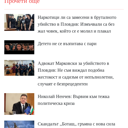
Прочети още
Наркотици ли са замесени в бруталното
убийство в Пловдив: Измъчвали са без
жал човек, който се е молил и плакал
Детето не се възпитава с пари
Адвокат Марковски за убийството в
Пловдив: Не съм виждал подобна
жестокост и садизъм от непълнолетни,
случаят е безпрецедентен
Николай Ненчев: Вървим към тежка
политическа криза
Скандалът ,,Боташ,, гръмна с нова сила