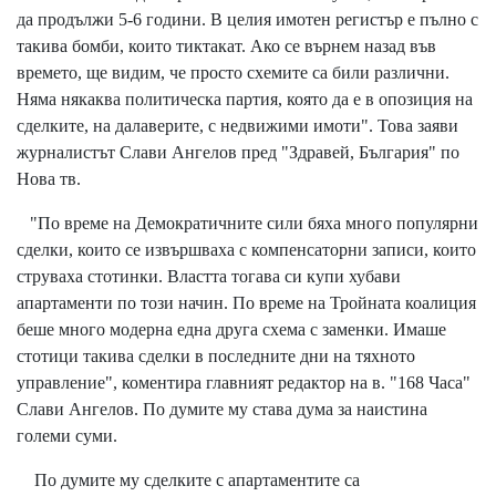
да продължи 5-6 години. В целия имотен регистър е пълно с
такива бомби, които тиктакат. Ако се върнем назад във
времето, ще видим, че просто схемите са били различни.
Няма някаква политическа партия, която да е в опозиция на
сделките, на далаверите, с недвижими имоти". Това заяви
журналистът Слави Ангелов пред "Здравей, България" по
Нова тв.
"По време на Демократичните сили бяха много популярни
сделки, които се извършваха с компенсаторни записи, които
струваха стотинки. Властта тогава си купи хубави
апартаменти по този начин. По време на Тройната коалиция
беше много модерна една друга схема с заменки. Имаше
стотици такива сделки в последните дни на тяхното
управление", коментира главният редактор на в. "168 Часа"
Слави Ангелов. По думите му става дума за наистина
големи суми.
По думите му сделките с апартаментите са