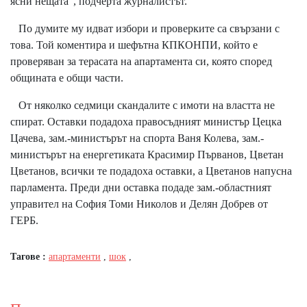
ясни нещата", подчерта журналистът.
По думите му идват избори и проверките са свързани с
това. Той коментира и шефътна КПКОНПИ, който е
проверяван за терасата на апартамента си, която според
общината е общи части.
От няколко седмици скандалите с имоти на властта не
спират. Оставки подадоха правосъдният министър Цецка
Цачева, зам.-министърът на спорта Ваня Колева, зам.-
министърът на енергетиката Красимир Първанов, Цветан
Цветанов, всички те подадоха оставки, а Цветанов напусна
парламента. Преди дни оставка подаде зам.-областният
управител на София Томи Николов и Делян Добрев от
ГЕРБ.
Тагове :
апартаменти
,
шок
,