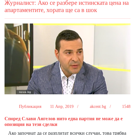
Журналист: Ако се разбере истинската цена на
апартаментите, хората ще са в шок
Публикация
11 Апр, 2019 /
akcent.bg /
1548
Според Слави Ангелов нито една партия не може да е
опозиция на тези сделки
Ако започнат да се разплитат всички случаи, това трябва