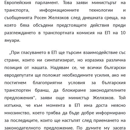
Европейския парламент. Това заяви министърът на
транспорта, информационните технологии и
съобщенията Росен Желязков след днешната среща, на
която бяха обсъдени предстоящите действия преди
разглеждането в транспортната комисия на ЕП на 10
януари.
„При гласуването в ЕП ще търсим взаимодействие със
страни, които ни симпатизират, но изразиха различна
позиция от нашата. Надявам се, че всички български
евродепутати ще положат необходимите усилия, ако не
постигнем благоприятни условия за българския
транспортен бранш, да блокираме законодателните
предложения", заяви още министър Желязков. Той
изтъкна, че към момента в ЕП има доста неясно
мнозинство, което трябва да бъде добре информирано
за последиците, които ще настъпят след приемането на
законодателното предложение. По думите му засега