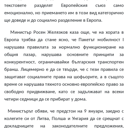
текстовете разделят Европейския съюз само
емоционално, но приемането им в този вид категорично
ще доведе и до социално разделение в Европа.
Министър Росен Желязков каза още, че на хората в
Европа трябва да стане ясно, че Пакетът мобилност I
нарушава правилата за нормално функциониране на
общия пазар, нарушава основните принципи за
конкурентност, ограничавайки българския транспортен
бранш. Лицемерно е да се твърди, че с тези правила се
защитават социалните права на шофьорите, а в същото
време се нарушава тяхното основно европейско право за
свободно придвижване, като се задължават на всеки
четири седмици да се прибират у дома.
Министърът обяви, че предстои на 9 януари, заедно с
колегите си от Литва, Полша и Унгария да се срещнат с
докладчиците на законодателните предложения,