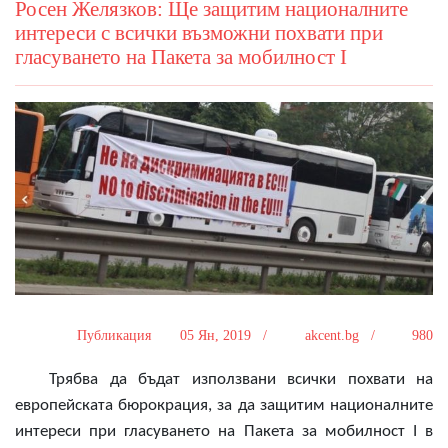
Росен Желязков: Ще защитим националните
интереси с всички възможни похвати при
гласуването на Пакета за мобилност I
Публикация
05 Ян, 2019 /
akcent.bg /
980
Трябва да бъдат използвани всички похвати на
европейската бюрокрация
,
за да защитим националните
интереси при гласуването на Пакета за мобилност I в