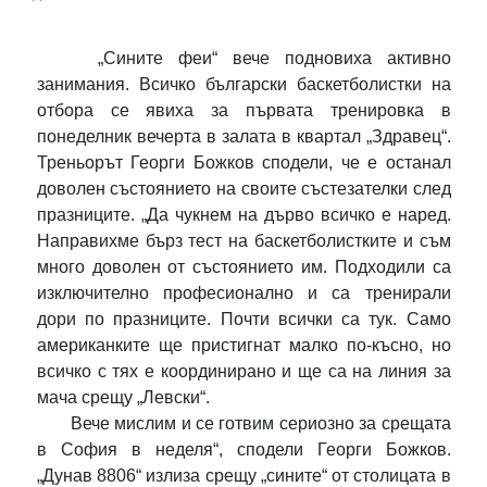
„Сините феи“ вече подновиха активно
занимания. Всичко български баскетболистки на
отбора се явиха за първата тренировка в
понеделник вечерта в залата в квартал „Здравец“.
Треньорът Георги Божков сподели, че е останал
доволен състоянието на своите състезателки след
празниците. „Да чукнем на дърво всичко е наред.
Направихме бърз тест на баскетболистките и съм
много доволен от състоянието им. Подходили са
изключително професионално и са тренирали
дори по празниците. Почти всички са тук. Само
американките ще пристигнат малко по-късно, но
всичко с тях е координирано и ще са на линия за
мача срещу „Левски“.
Вече мислим и се готвим сериозно за срещата
в София в неделя“, сподели Георги Божков.
„Дунав 8806“ излиза срещу „сините“ от столицата в