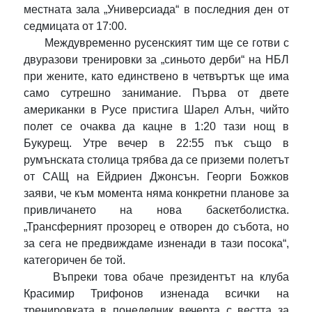
местната зала „Универсиада“ в последния ден от
седмицата от 17:00.
Междувременно русенският тим ще се готви с
двуразови тренировки за „синьото дерби“ на НБЛ
при жените, като единствено в четвъртък ще има
само сутрешно занимание. Първа от двете
американки в Русе пристига Шарел Алън, чийто
полет се очаква да кацне в 1:20 тази нощ в
Букурещ. Утре вечер в 22:55 пък също в
румънската столица трябва да се приземи полетът
от САЩ на Ейдриен Джонсън. Георги Божков
заяви, че към момента няма конкретни планове за
привличането на нова баскетболистка.
„Трансферният прозорец е отворен до събота, но
за сега не предвиждаме изненади в тази посока“,
категоричен бе той.
Въпреки това обаче президентът на клуба
Красимир Трифонов изненада всички на
тренировката в понеделник вечерта с вестта за