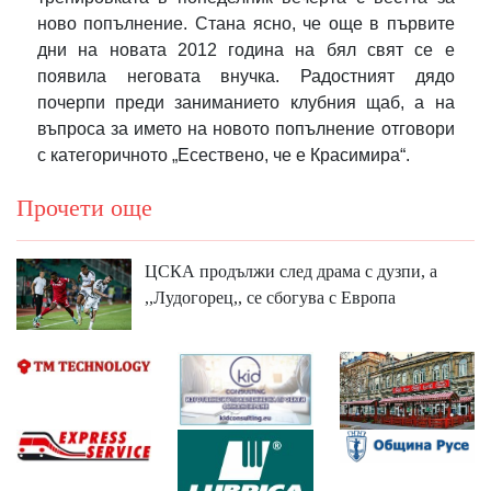
ново попълнение. Стана ясно, че още в първите
дни на новата 2012 година на бял свят се е
появила неговата внучка. Радостният дядо
почерпи преди заниманието клубния щаб, а на
въпроса за името на новото попълнение отговори
с категоричното „Есествено, че е Красимира“.
Прочети още
ЦСКА продължи след драма с дузпи, а
,,Лудогорец,, се сбогува с Европа