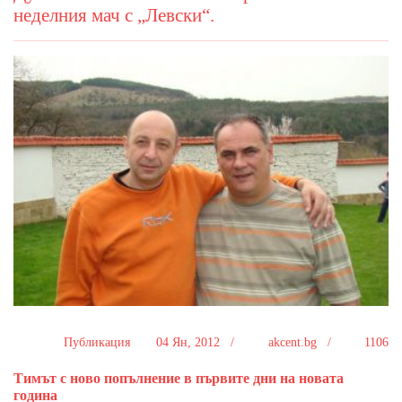
неделния мач с „Левски“.
Публикация
04 Ян, 2012 /
akcent.bg /
1106
Тимът с ново попълнение в първите дни на новата
година