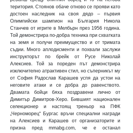
територия. Стоянов обаче отново се прояви като
достоен наследник на своя дядо – първия
Олимпийски шампион на България Никола
Станчев от игрите в Мелбърн през 1956 година.
Той демонстрира по-добра техника при схватката
на земя и получи преимущество и от тримата
съдии. Много аплодисменти и похвали заслужи
инструкторът по брейк от Русе Николай
Алексиев. Той за пореден път демонстрира
изключително атрактивен стил, но съперникът му
от София Радослав Карашев успя да устои на
неговите атаки и се добра до равенството.
Двамата бойци бяха поздравени лично от
Димитър Димитров-Херо. Бившият национален
селекционер и настоящ треньор на ПФК
„Черноморец“ Бургас връчи специални награди
на Алексиев и Карашев от организаторите и
призна пред
mmabg.com
, че е останал