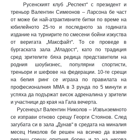
Русенският клуб „Респект“ с президент и
треньор Валентин Симеонов – Ларсона бе част
от може би най-атрактивните битки по време на
юбилейното 25-то и последното за годината
издание на турнирите по смесени бойни изкуства
от веригата „Максфайт“. То се проведе в
бургаската зала „Младост“, като по традиция
сред зрителите бяха редица представители на
родния шоубизнес, популярни спортисти,
треньори и шефове на федерации. 10-те срещи
на белия ринг се играха по правилата на
професионалния ММА в 3 рунда по 5 минути и
успяха да подържат висок адреналина у зрители
и участници до края на Гала вечерта.
Русенецът Валентин Николов – Извънземното
се изправи отново срещу Георги Стоянов. След
загубата си в зала „Дунав“ в средата на миналия
месец Николов бе решен на всичко да вземе
реванш срещу опитния борец и то на негова