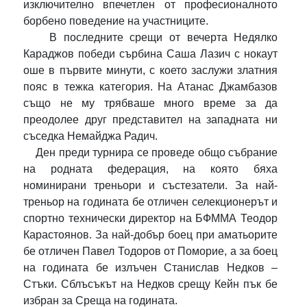
изключително впечетлен от професионалното
борбено поведение на участниците.
В последните срещи от вечерта Недялко
Караджов победи сърбина Саша Лазич с нокаут
оше в първите минути, с което заслужи златния
пояс в тежка категория. На Атанас Джамбазов
също не му трябваше много време за да
преодолее друг представител на западната ни
съседка Немайджа Радич.
Ден преди турнира се проведе общо събрание
на родната федерация, на която бяха
номинирани треньори и състезатели. За най-
треньор на годината бе отличен селекционерът и
спортно технически директор на БФММА Теодор
Карастоянов. За най-добър боец при аматьорите
бе отличен Павел Тодоров от Поморие, а за боец
на годината бе излъчен Станислав Недков –
Стъки. Сблъсъкът на Недков срещу Кейн пък бе
избран за Среща на годината.