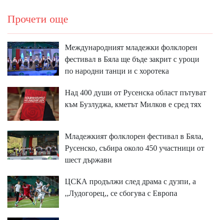
Прочети още
Международният младежки фолклорен
фестивал в Бяла ще бъде закрит с уроци
по народни танци и с хоротека
Над 400 души от Русенска област пътуват
към Бузлуджа, кметът Милков е сред тях
Младежкият фолклорен фестивал в Бяла,
Русенско, събира около 450 участници от
шест държави
ЦСКА продължи след драма с дузпи, а
,,Лудогорец,, се сбогува с Европа