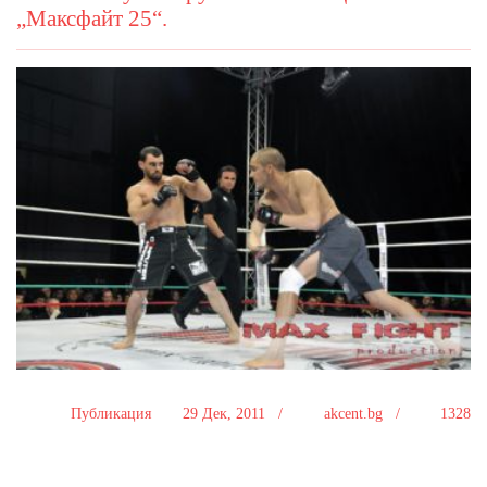
„Максфайт 25“.
Публикация
29 Дек, 2011 /
akcent.bg /
1328