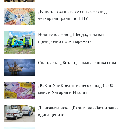
Дупката в хазната се сви леко след
четвъртия транш по ПВУ
Новите влакове ,,Шкода,, тръгват
предсрочно по жп мрежата
Скандалът ,,Боташ,, гръмна с нова сила
ДСК и УниКредит изнесоха над € 500
млн. в Унгария и Италия
Държавата иска ,,Еконт,, да обясни защо
вдига цените