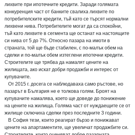
лихвите при ипотечните кредити. Заради голямата
конкуренция част от банките свалиха лихвите по
потребителските кредити, тъй като се търсят нормални
лихвени нива. Потребителите могат да са спокойни,
тъй като лихвите в сегмента ще останат на настоящите
си нива от 5 до 7%. Относно пазара на имоти в
страната, той ще бъде стабилен, с по-малък обем на
сделки и по-малък обем изтеглени ипотечни кредити.
Строителите ще трябва да намалят цените на
жилищата, ако искат добри продажби и интерес от
купувачите.
От 2015 г. досега се наблюдаваха само ръстове, но
пазарът в България не е толкова голям. Броят на
купувачите намалява, което ще доведе до понижение
на цените на жилища. Голяма част от нуждаещите се от
жилище сключиха сделки през последните 3 години.
В София тези, които реагират бързо и понижават
цените на апартаментите, ще увеличат продажбите си.
Строителите, които оценяват добре пазарната