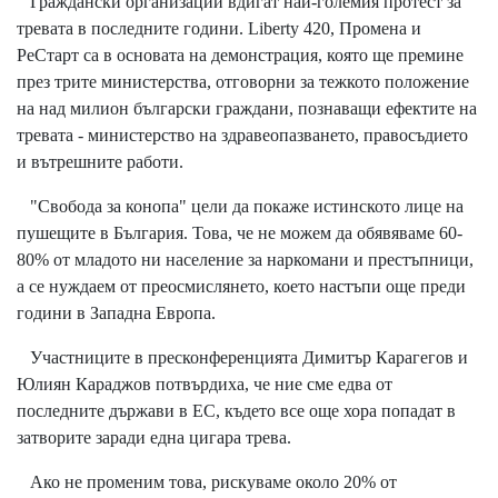
Граждански организации вдигат най-големия протест за
тревата в последните години. Liberty 420, Промена и
РеСтарт са в основата на демонстрация, която ще премине
през трите министерства, отговорни за тежкото положение
на над милион български граждани, познаващи ефектите на
тревата - министерство на здравеопазването, правосъдието
и вътрешните работи.
"Свобода за конопа" цели да покаже истинското лице на
пушещите в България. Това, че не можем да обявяваме 60-
80% от младото ни население за наркомани и престъпници,
а се нуждаем от преосмислянето, което настъпи още преди
години в Западна Европа.
Участниците в пресконференцията Димитър Карагегов и
Юлиян Караджов потвърдиха, че ние сме едва от
последните държави в ЕС, където все още хора попадат в
затворите заради една цигара трева.
Ако не променим това, рискуваме около 20% от