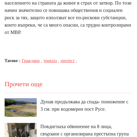
населението на страната да живее в страх от затвор. По този
начин значително се повишава обществения и социален
риск за тях, защото използват все по-рискови субстанции,
които въпреки, че са много опасни, са трудно контролирани
от МВР.
Тагове :
Граждани
,
тревата
,
протест
,
Прочети още
Дунав продължава да спада- понижение с
3 см. при водомерен пост Русе.
Повдигнаха обвинение на 8 лица,
свързани с организирана престъпна група