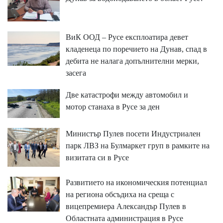
ВиК ООД – Русе експлоатира девет
кладенеца по поречието на Дунав, спад в
дебита не налага допълнителни мерки,
засега
Две катастрофи между автомобил и
мотор станаха в Русе за ден
Министър Пулев посети Индустриален
парк ЛВЗ на Булмаркет груп в рамките на
визитата си в Русе
Развитието на икономическия потенциал
на региона обсъдиха на среща с
вицепремиера Александър Пулев в
Областната администрация в Русе