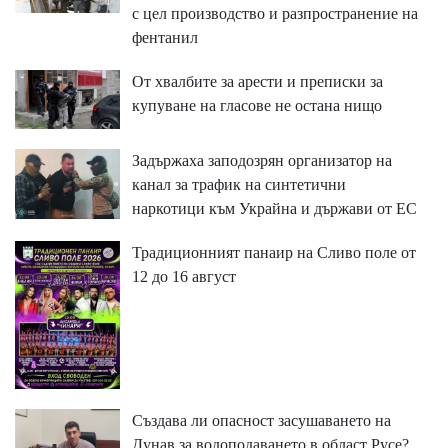
с цел производство и разпространение на
фентанил
От хвалбите за арести и преписки за
купуване на гласове не остана нищо
Задържаха заподозрян организатор на
канал за трафик на синтетични
наркотици към Украйна и държави от ЕС
Традиционният панаир на Сливо поле от
12 до 16 август
Създава ли опасност засушаването на
Дунав за водоподаването в област Русе?