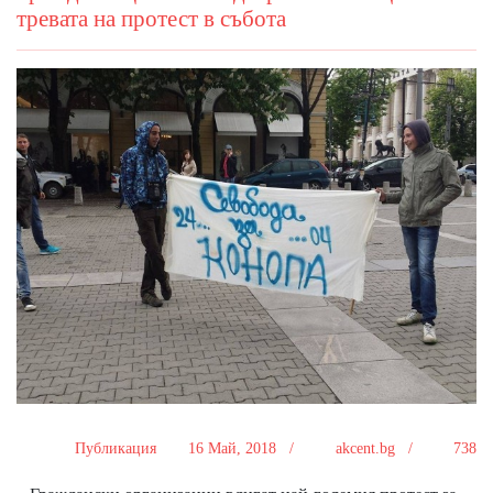
тревата на протест в събота
Публикация
16 Май, 2018 /
akcent.bg /
738