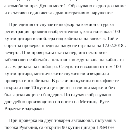
автомобили през Дунав мост 1. Образувано е едно дознание
и е съставен един акт за административно нарушение.
При единия от случаите шофьор на камион с турска
регистрация проявил изобретателност, като натъпкал 100
кутии цигари в спойлера над кабината на влекача. Той е
спрян за проверка преди да напусне страната на 17.02.2018г.
вечерта. При проверката със скенер, инспекторите
забелязали необичайна плътност между тавана на кабината
и ламарината на спойлера. След като извадили от там 100
кутии цигари, митническите служители извършили
проверка и в кабината. В различни кухини и шкафове те
открили още 70 кутии цигари от различни марки и без
български акцизен бандерол. По случая е образувано
досъдебно производство по описа на Митница Русе.
Водачът е задържан.
При проверка на друг товарен автомобил, пътуващ в
посока Румъния, са открити 90 кутии цигари L&M без