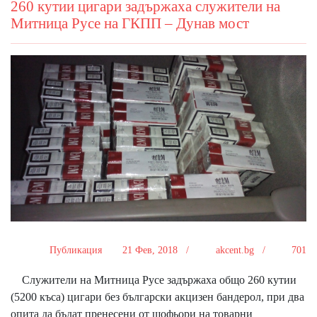
260 кутии цигари задържаха служители на
Митница Русе на ГКПП – Дунав мост
Публикация
21 Фев, 2018 /
akcent.bg /
701
Служители на Митница Русе задържаха общо 260 кутии
(5200 къса) цигари без български акцизен бандерол, при два
опита да бъдат пренесени от шофьори на товарни