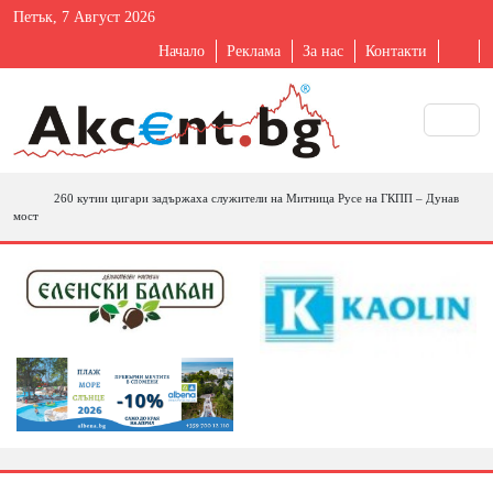
Петък, 7 Август 2026
Начало
Реклама
За нас
Контакти
260 кутии цигари задържаха служители на Митница Русе на ГКПП – Дунав
мост