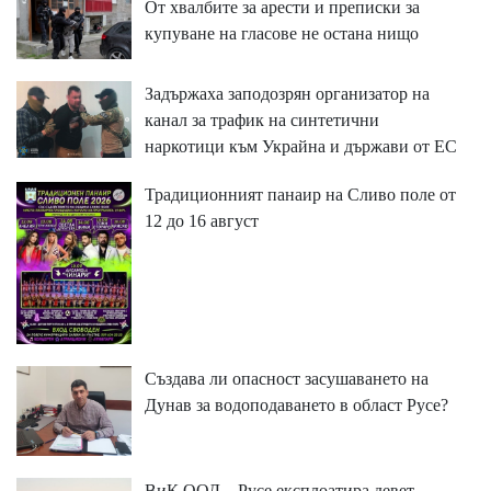
От хвалбите за арести и преписки за
купуване на гласове не остана нищо
Задържаха заподозрян организатор на
канал за трафик на синтетични
наркотици към Украйна и държави от ЕС
Традиционният панаир на Сливо поле от
12 до 16 август
Създава ли опасност засушаването на
Дунав за водоподаването в област Русе?
ВиК ООД – Русе експлоатира девет