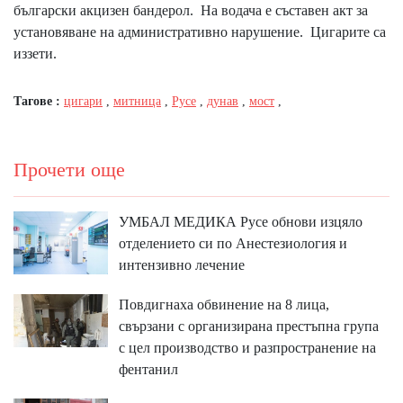
български акцизен бандерол. На водача е съставен акт за
установяване на административно нарушение. Цигарите са
иззети.
Тагове :
цигари
,
митница
,
Русе
,
дунав
,
мост
,
Прочети още
УМБАЛ МЕДИКА Русе обнови изцяло
отделението си по Анестезиология и
интензивно лечение
Повдигнаха обвинение на 8 лица,
свързани с организирана престъпна група
с цел производство и разпространение на
фентанил