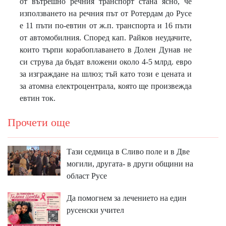
от вътрешно речния транспорт стана ясно, че
използването на речния път от Ротердам до Русе
е 11 пъти по-евтин от ж.п. транспорта и 16 пъти
от автомобилния. Според кап. Райков неудачите,
които търпи корабоплаването в Долен Дунав не
си струва да бъдат вложени около 4-5 млрд. евро
за изграждане на шлюз; тъй като този е цената и
за атомна електроцентрала, която ще произвежда
евтин ток.
Прочети още
Тази седмица в Сливо поле и в Две
могили, другата- в други общини на
област Русе
Да помогнем за лечението на един
русенски учител