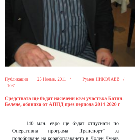
Публикация
25 Ноемв, 2011 /
Румен НИКОЛАЕВ /
1031
Средствата ще бъдат насочени към участъка Батин-
Белене, обявиха от АППД през периода 2014-2020 г
140 млн. евро ще бъдат отпуснати по
Оперативна програма „Транспорт” за
подобряване на корабоплаването в Долен Дунав