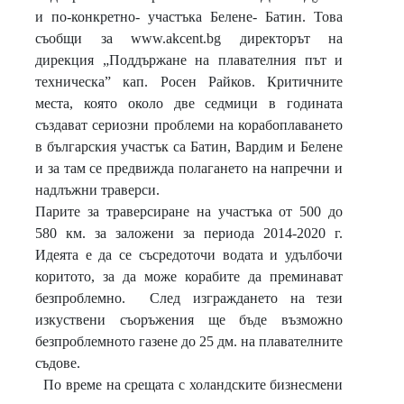
и по-конкретно- участъка Белене- Батин. Това
съобщи за
www.akcent.bg
директорът на
дирекция „Поддържане на плавателния път и
техническа” кап. Росен Райков. Критичните
места, която около две седмици в годината
създават сериозни проблеми на корабоплаването
в българския участък са Батин, Вардим и Белене
и за там се предвижда полагането на напречни и
надлъжни траверси.
Парите за траверсиране на участъка от 500 до
580 км. за заложени за периода 2014-2020 г.
Идеята е да се съсредоточи водата и удълбочи
коритото, за да може корабите да преминават
безпроблемно.
След изграждането на тези
изкуствени съоръжения ще бъде възможно
безпроблемното газене до 25 дм. на плавателните
съдове.
По време на срещата с холандските бизнесмени