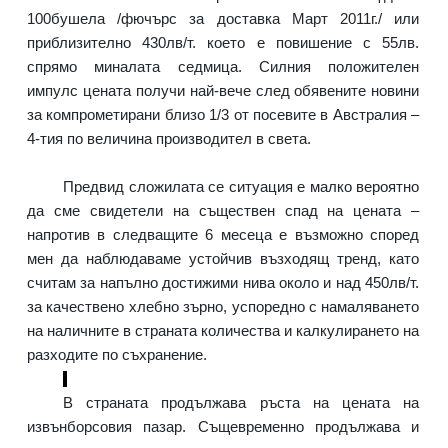
100бушела /фючърс за доставка Март 2011г./ или
приблизително 430лв/т. което е повишение с 55лв.
спрямо миналата седмица. Силния положителен
импулс цената получи най-вече след обявените новини
за компрометирани близо 1/3 от посевите в Австралия –
4-тия по величина производител в света.
Предвид сложилата се ситуация е малко вероятно
да сме свидетели на съществен спад на цената –
напротив в следващите 6 месеца е възможно според
мен да наблюдаваме устойчив възходящ тренд, като
считам за напълно достижими нива около и над 450лв/т.
за качествено хлебно зърно, успоредно с намаляването
на наличните в страната количества и калкулирането на
разходите по съхранение.
В страната продължава ръста на цената на
извънборсовия пазар. Същевременно продължава и