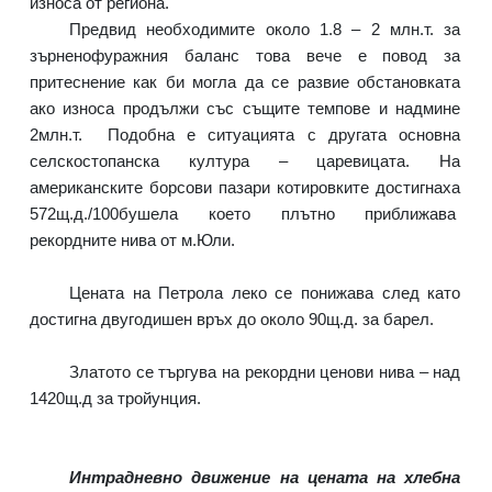
износа от региона.
Предвид необходимите около 1.8 – 2 млн.т. за
зърненофуражния баланс това вече е повод за
притеснение как би могла да се развие обстановката
ако износа продължи със същите темпове и надмине
2млн.т.
Подобна е ситуацията с другата основна
селскостопанска култура – царевицата. На
американските борсови пазари котировките достигнаха
572щ.д./100бушела което плътно приближава
рекордните нива от м.Юли.
Цената на Петрола леко се понижава след като
достигна двугодишен връх до около 90щ.д. за барел.
Златото се търгува на рекордни ценови нива – над
1420щ.д за тройунция.
Интрадневно движение на цената на хлебна