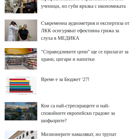
ученици, но губи връзка с икономиката
Съвременна аудиометрия и експертиза от
ЛКК осигуряват ефективна грижа за
слуха в МЕДИКА
"Справедливите цени" ще се прилагат за
храни, цигари и напитки
Време е за Бюджет '27!
Кои са най-стресиращите и най-
спокойните европейски градове за
шофьорите?
Милионерите намаляват, но трупат