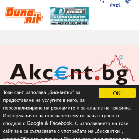
Акцент БГ ЕООД
Този сайт използва „бисквитки“ за
OK!
предоставяне на услугите в него, за
info@akcent.bg
персонализиране на рекламите и за анализ на трафика.
Facebook
Информацията за ползването му от ваша страна се
споделя с Google & Facebook. С използването на този
сайт вие се съгласявате с употребата на „бисквитки“,
Copyright © 2010, 2016, 2018-2022, 2023, v.3.0,
Акцент
БГ ЕООД
, Уеб Дизайн и програмиране :
Гейт.БГ
според
Общите условия
и
Политиката за поверителност
.