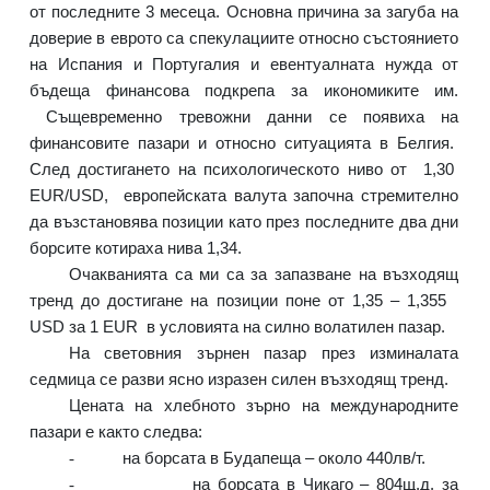
от последните 3 месеца. Основна причина за загуба на
доверие в еврото са спекулациите относно състоянието
на Испания и Португалия и евентуалната нужда от
бъдеща финансова подкрепа за икономиките им.
Същевременно тревожни данни се появиха на
финансовите пазари и относно ситуацията в Белгия.
След достигането на психологическото ниво от
1,30
EUR/USD
,
европейската валута започна стремително
да възстановява позиции като през последните два дни
борсите котираха нива 1,34.
Очакванията са ми са за запазване на възходящ
тренд до достигане на позиции поне от 1,35 – 1,355
USD
за 1
EUR
в условията на силно волатилен пазар.
На световния зърнен пазар през изминалата
седмица се разви ясно изразен силен възходящ тренд.
Цената на хлебното зърно на международните
пазари е както следва:
-
на борсата в Будапеща – около 440лв/т.
-
на борсата в Чикаго – 804щ.д. за