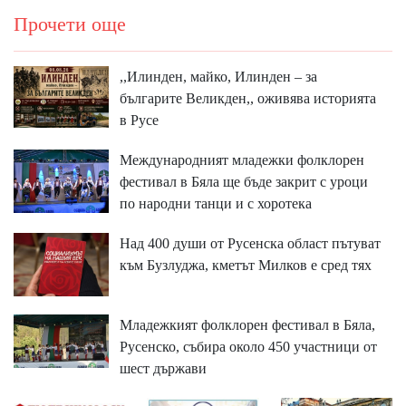
Прочети още
,,Илинден, майко, Илинден – за
българите Великден,, оживява историята
в Русе
Международният младежки фолклорен
фестивал в Бяла ще бъде закрит с уроци
по народни танци и с хоротека
Над 400 души от Русенска област пътуват
към Бузлуджа, кметът Милков е сред тях
Младежкият фолклорен фестивал в Бяла,
Русенско, събира около 450 участници от
шест държави