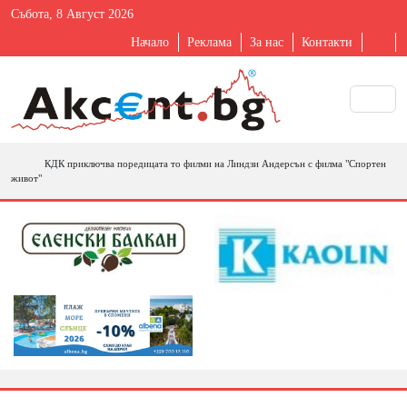
Събота, 8 Август 2026
Начало
Реклама
За нас
Контакти
КДК приключва поредицата то филми на Линдзи Андерсън с филма "Спортен
живот"