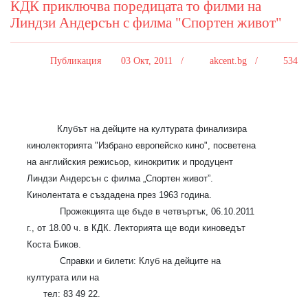
КДК приключва поредицата то филми на
Линдзи Андерсън с филма "Спортен живот"
Публикация
03 Окт, 2011 /
akcent.bg /
534
Клубът на дейците на културата финализира
кинолекторията "Избрано европейско кино", посветена
на английския режисьор, кинокритик и продуцент
Линдзи Андерсън с филма „Спортен живот”.
Кинолентата е създадена през 1963 година.
Прожекцията ще бъде в четвъртък, 06.10.2011
г., от 18.00 ч. в КДК. Лекторията ще води киноведът
Коста Биков.
Справки и билети: Клуб на дейците на
културата или на
тел: 83 49 22.