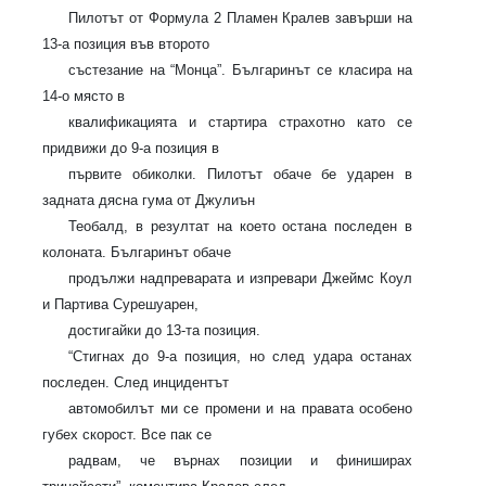
Пилотът от Формула 2 Пламен Кралев завърши на
13-а позиция във второто
състезание на “Монца”. Българинът се класира на
14-о място в
квалификацията и стартира страхотно като се
придвижи до 9-а позиция в
първите обиколки. Пилотът обаче бе ударен в
задната дясна гума от Джулиън
Теобалд, в резултат на което остана последен в
колоната. Българинът обаче
продължи надпреварата и изпревари Джеймс Коул
и Партива Сурешуарен,
достигайки до 13-та позиция.
“Стигнах до 9-а позиция, но след удара останах
последен. След инцидентът
автомобилът ми се промени и на правата особено
губех скорост. Все пак се
радвам, че върнах позиции и финиширах