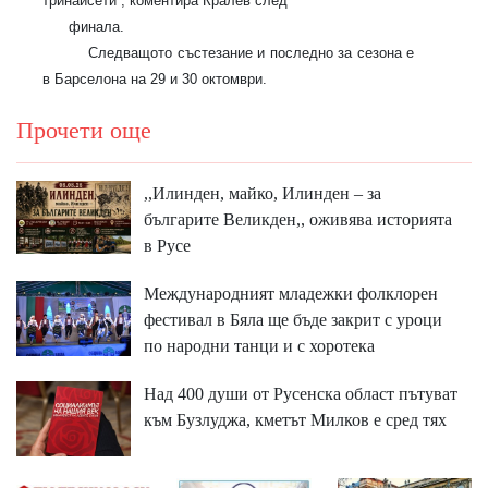
тринайсети”, коментира Кралев след
финала.
Следващото състезание и последно за сезона е
в Барселона на 29 и 30 октомври.
Прочети още
,,Илинден, майко, Илинден – за
българите Великден,, оживява историята
в Русе
Международният младежки фолклорен
фестивал в Бяла ще бъде закрит с уроци
по народни танци и с хоротека
Над 400 души от Русенска област пътуват
към Бузлуджа, кметът Милков е сред тях