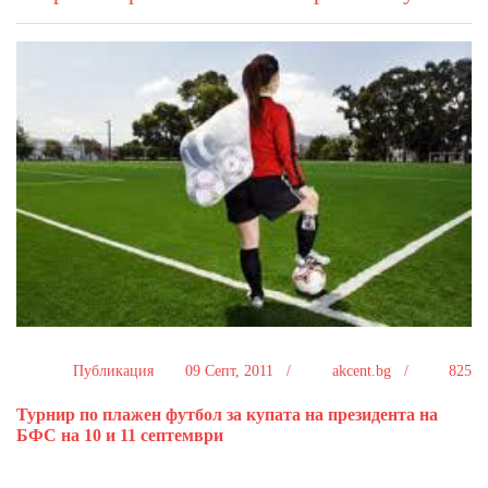
Публикация
09 Септ, 2011 /
akcent.bg /
825
Турнир по плажен футбол за купата на президента на
БФС на 10 и 11 септември