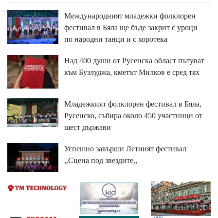
Международният младежки фолклорен
фестивал в Бяла ще бъде закрит с уроци
по народни танци и с хоротека
Над 400 души от Русенска област пътуват
към Бузлуджа, кметът Милков е сред тях
Младежкият фолклорен фестивал в Бяла,
Русенско, събира около 450 участници от
шест държави
Успешно завърши Летният фестивал
,,Сцена под звездите,,