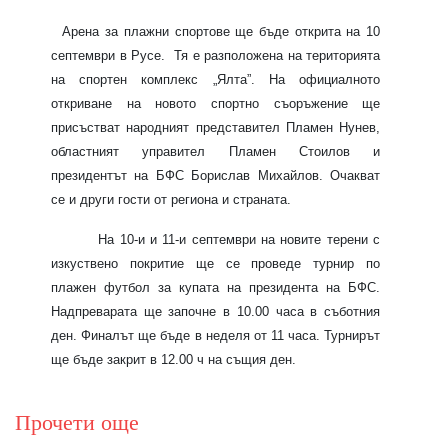
Арена за плажни спортове ще бъде открита на 10
септември в Русе.
Тя е разположена на територията
на спортен комплекс „Ялта”. На официалното
откриване на новото спортно съоръжение ще
присъстват народният представител Пламен Нунев,
областният управител Пламен Стоилов и
президентът на БФС Борислав Михайлов. Очакват
се и други гости от региона и страната.
На 10-и и 11-и септември на новите терени с
изкуствено покритие ще се проведе турнир по
плажен футбол за купата на президента на БФС.
Надпреварата ще започне в 10.00 часа в съботния
ден. Финалът ще бъде в неделя от 11 часа. Турнирът
ще бъде закрит в 12.00 ч на същия ден.
Прочети още