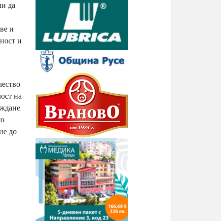
ли да
ве и
чност и
чество
лост на
аждане
то
не до