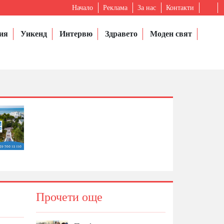
Начало
Реклама
За нас
Контакти
ия
Уикенд
Интервю
Здравето
Моден свят
Прочети още