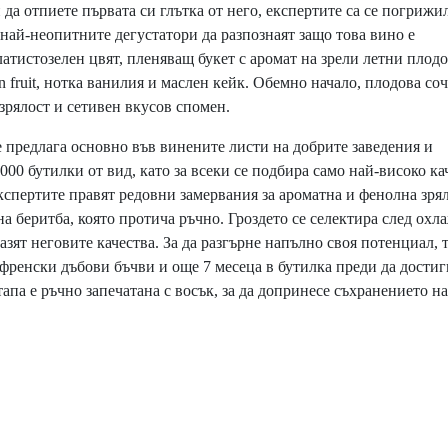
да отпиете първата си глътка от него, експертите са се погрижи
 най-неопитните дегустатори да разпознаят защо това вино е
латистозелен цвят, пленяващ букет с аромат на зрели летни плодо
on fruit, нотка ванилия и маслен кейк. Обемно начало, плодова со
зрялост и сетивен вкусов спомен.
 предлага основно във винените листи на добрите заведения и
5000 бутилки от вид, като за всеки се подбира само най-високо ка
 експертите правят редовни замервания за ароматна и фенолна зря
на беритба, която протича ръчно. Гроздето се селектира след охл
азят неговите качества. За да разгърне напълно своя потенциал, 
френски дъбови бъчви и още 7 месеца в бутилка преди да достиг
тапа е ръчно запечатана с восък, за да допринесе съхранението на