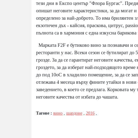
тези дни в Експо център "Флора Бургас". Преди 
опишат неговите характеристики, за да могат и
определено за най-доброто. То има брилянтен з
екзотичен дъх - кайсия, праскова, цитрус, passi
пълнота са в хармония с една изкусна барикова 
Марката F2F е бутиково вино за познавачи и се
ресторанти у нас. Всеки сезон се бутилират до 
грозде. За да се гарантират неговите качества,
гроздето, за да изберат най-подходящото време 
до под 10оС в хладилно помещение, за да се зап
отлежава 4 месеца върху фините утайки в нови 
заведението, в което се предлага. Корковата му 
неговите качества от избата до чашата.
Тагове :
вино
,
шардоне
,
2016
,