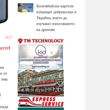
Колумбийски картели
изпращат доброволци в
Украйна, които да
изучават използването
на дронове
1127
arrel
 на
и от
в има
d
вежда