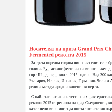
Носителят на приза Grand Prix Ch
Fermented реколта 2015
За трета поредна година виненият елит се събра
година. Бургаският фестивал на виното ежегодн
сорт Шардоне, реколта 2015 година. Над 300 к
България, Италия, Испания, Германия, Чили и 
редица международни винени експерти.
С най-отличителни качествени характеристики 
реколта 2015 от региона на град Съединение, к
качествени вина могат да опитат отличения пър