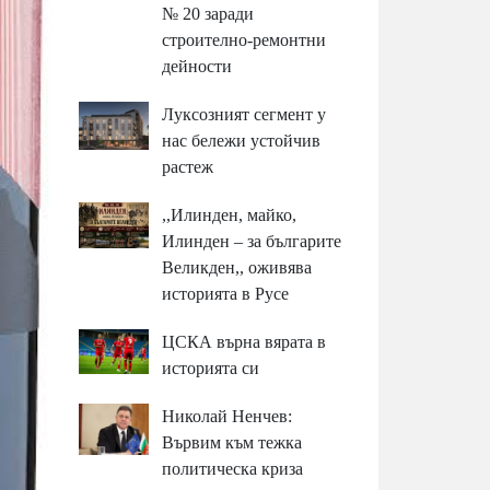
№ 20 заради
строително-ремонтни
дейности
Луксозният сегмент у
нас бележи устойчив
растеж
,,Илинден, майко,
Илинден – за българите
Великден,, оживява
историята в Русе
ЦСКА върна вярата в
историята си
Николай Ненчев:
Вървим към тежка
политическа криза