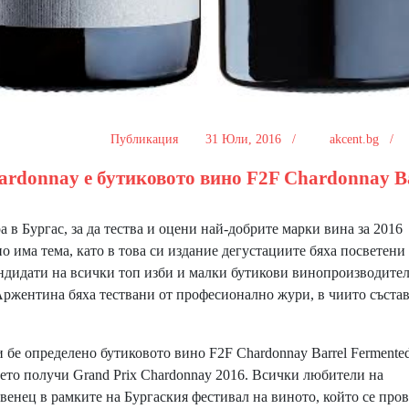
Публикация
31 Юли, 2016 /
akcent.bg /
ardonnay е бутиковото вино F2F Chardonnay B
 в Бургас, за да тества и оцени най-добрите марки вина за 2016
о има тема, като в това си издание дегустациите бяха посветени
андидати на всички топ изби и малки бутикови винопроизводител
Аржентина бяха тествани от професионално жури, в чиито съста
бе определено бутиковото вино F2F Chardonnay Barrel Fermente
оето получи Grand Prix Chardonnay 2016. Всички любители на
венец в рамките на Бургаския фестивал на виното, който се про