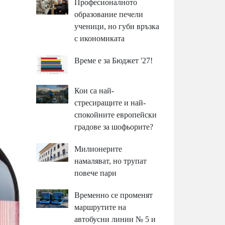
Професионалното
образование печели
ученици, но губи връзка
с икономиката
Време е за Бюджет '27!
Кои са най-
стресиращите и най-
спокойните европейски
градове за шофьорите?
Милионерите
намаляват, но трупат
повече пари
Временно се променят
маршрутите на
автобусни линии № 5 и