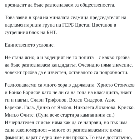
президент да бъде разпознаваем за обществеността.
Това заяви в края на миналата седмица председателят на
парламентарната група на ГЕРБ Цветан Цветанов в
сутрешния блок на БНТ.
Единственото условие.
Не стана ясно, а и водещият не го попита – с какво трябва
да бъде разпознаваем кандидатът. Очевидно няма значение,
човекът трябва да е известен, останалото са подробности.
Разпознаваеми са много хора в държавата. Христо Стоичков
и Бойко Борисов като че ли са на топа на класацията, знаят
ги и навън. Слави Трифонов. Волен Сидеров. Азис.
Бареков. Гала. Динко от Ямбол. Николета Лозанова. Криско.
Митьо Очите. (Луна вече стартира кампанията си.)
Изчерпателен списък няма как да се направи, но пък има
една закономерност – много от разпознаваемите нямат
фамилия, карат с едно име или прякор. То им е достатъчно,