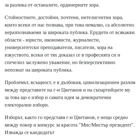
за разлика от останалите, ординерните хора.
Стойностните, достойни, почтени, интелигентни хора,
които всеки от нас познава, при това немалко, са абсолютно
неразпознаваеми за широката публика. Ерудити от всякакви
области - юристи, икономисти, журналисти,
университетски преподаватели, писатели, хора на
изкуството, всеки от тях доказал се в професията си и
спечелил заслужено уважение, но безперспективно
непознат на широката публика.
Проблемът, всъщност, е в дълбокия, цивилизационен разлом
между представите на г-н Цветанов и на съпартийците му
за това що е избор и самата идея за демократични
електорални избори.
Изборът, както го представя г-н Цветанов, е нещо средно
между покер и конкурс за красота "Мис/Мистър президент".
Изважда се кандидатът