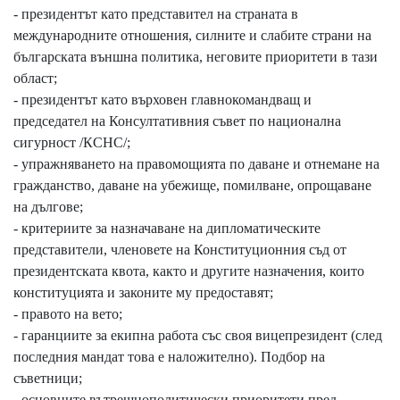
- президентът като представител на страната в
международните отношения, силните и слабите страни на
българската външна политика, неговите приоритети в тази
област;
- президентът като върховен главнокомандващ и
председател на Консултативния съвет по национална
сигурност /КСНС/;
- упражняването на правомощията по даване и отнемане на
гражданство, даване на убежище, помилване, опрощаване
на дългове;
- критериите за назначаване на дипломатическите
представители, членовете на Конституционния съд от
президентската квота, както и другите назначения, които
конституцията и законите му предоставят;
- правото на вето;
- гаранциите за екипна работа със своя вицепрезидент (след
последния мандат това е наложително). Подбор на
съветници;
- основните вътрешнополитически приоритети пред