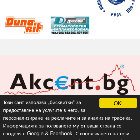
Акцент БГ ЕООД
Този сайт използва „бисквитки“ за
OK!
предоставяне на услугите в него, за
info@akcent.bg
персонализиране на рекламите и за анализ на трафика.
Facebook
Информацията за ползването му от ваша страна се
споделя с Google & Facebook. С използването на този
Copyright © 2010, 2016, 2018-2022, 2023, v.3.0,
Акцент