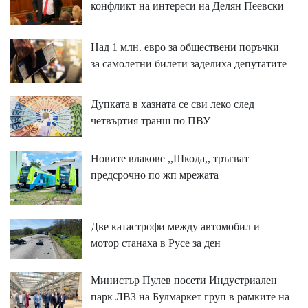
конфликт на интереси на Делян Пеевски
Над 1 млн. евро за обществени поръчки
за самолетни билети заделиха депутатите
Дупката в хазната се сви леко след
четвъртия транш по ПВУ
Новите влакове ,,Шкода,, тръгват
предсрочно по жп мрежата
Две катастрофи между автомобил и
мотор станаха в Русе за ден
Министър Пулев посети Индустриален
парк ЛВЗ на Булмаркет груп в рамките на