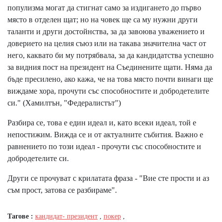
популизма могат да стигнат само за издигането до първо
място в отделен щат; но на човек ще са му нужни други
таланти и други достойнства, за да завоюва уважението и
доверието на целия съюз или на такава значителна част от
него, каквато би му потрябвала, за да кандидатства успешно
за видния пост на президент на Съединените щати. Няма да
бъде пресилено, ако кажа, че на това място почти винаги ще
виждаме хора, прочути със способностите и добродетелите
си." (Хамилтън, "Федералистът")
Разбира се, това е един идеал и, като всеки идеал, той е
непостижим. Вижда се и от актуалните събития. Важно е
равнението по този идеал - прочути със способностите и
добродетелите си.
Други се прочуват с крилатата фраза - "Вие сте прости и аз
съм прост, затова се разбираме".
Тагове :
кандидат- президент
,
покер
,