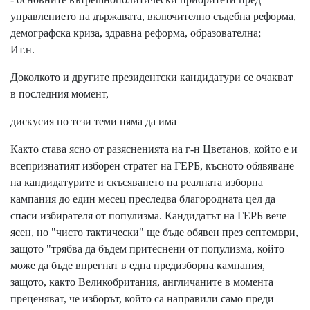
управлението на държавата, включително съдебна реформа,
демографска криза, здравна реформа, образователна;
Ит.н.
Доколкото и другите президентски кандидатури се очакват
в последния момент,
дискусия по тези теми няма да има
Както става ясно от разясненията на г-н Цветанов, който е и
всепризнатият изборен стратег на ГЕРБ, късното обявяване
на кандидатурите и скъсяването на реалната изборна
кампания до един месец преследва благородната цел да
спаси избирателя от популизма. Кандидатът на ГЕРБ вече
ясен, но "чисто тактически" ще бъде обявен през септември,
защото "трябва да бъдем притеснени от популизма, който
може да бъде впрегнат в една предизборна кампания,
защото, както Великобритания, англичаните в момента
преценяват, че изборът, който са направили само преди