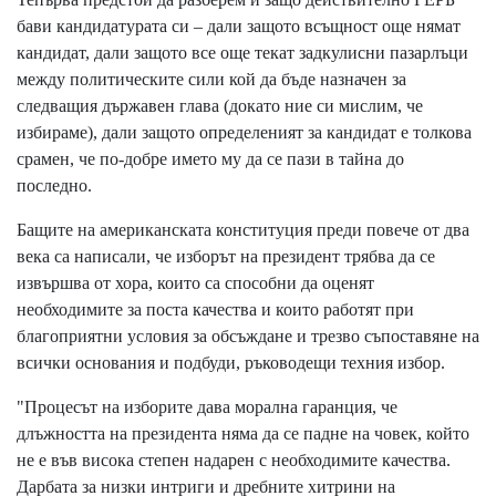
бави кандидатурата си – дали защото всъщност още нямат
кандидат, дали защото все още текат задкулисни пазарлъци
между политическите сили кой да бъде назначен за
следващия държавен глава (докато ние си мислим, че
избираме), дали защото определеният за кандидат е толкова
срамен, че по-добре името му да се пази в тайна до
последно.
Бащите на американската конституция преди повече от два
века са написали, че изборът на президент трябва да се
извършва от хора, които са способни да оценят
необходимите за поста качества и които работят при
благоприятни условия за обсъждане и трезво съпоставяне на
всички основания и подбуди, ръководещи техния избор.
"Процесът на изборите дава морална гаранция, че
длъжността на президента няма да се падне на човек, който
не е във висока степен надарен с необходимите качества.
Дарбата за низки интриги и дребните хитрини на