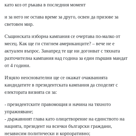
като коз от ръкава в последния момент
и за него не остава време за друго, освен да призове за
световен мир.
Същинската изборна кампания се очертава по-малко от
месец. Как ще ги стигнем американците? – вече не е
актуален въпрос. Занапред те ще ни догонват с тяхната
разточителна кампания над година за един пършив мандат
от 4 години.
Изцяло неоснователни ще се окажат очакванията
кандидатите в президентската кампания да споделят с
електората визията си за:
- президентските правомощия и начина на тяхното
упражняване;
- държавният глава като олицетворение на единството на
нацията, президент на всички български граждани,
независим политически и корпоративно;