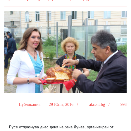
Публикация
29 Юни, 2016 /
akcent.bg /
998
Русе отпразнува днес деня на рeка Дунав, организиран от