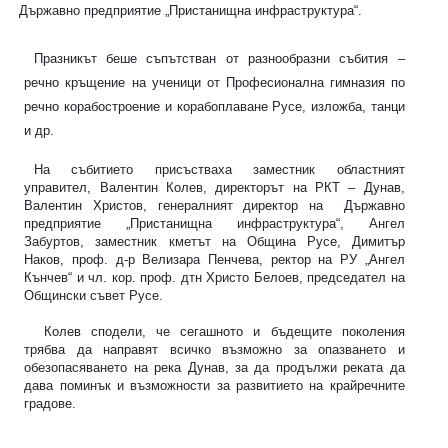
Държавно предприятие „Пристанищна инфраструктура“.
Празникът беше съпътстван от разнообразни събития –
речно кръщение на ученици от Професионална гимназия по
речно корабостроение и корабоплаване Русе, изложба, танци
и др.
На събитието присъстваха заместник областният
управител, Валентин Колев, директорът на РКТ – Дунав,
Валентин Христов, генералният директор на
Държавно
предприятие „Пристанищна инфраструктура“, Ангел
Забуртов, заместник кметът на Община Русе, Димитър
Наков, проф. д-р Велизара Пенчева, ректор на РУ „Ангел
Кънчев“ и чл. кор. проф. дтн Христо Белоев, председател на
Общински съвет Русе.
Колев сподели, че сегашното и бъдещите поколения
трябва да направят всичко възможно за опазването и
обезопасяването на река Дунав, за да продължи реката да
дава поминък и възможности за развитието на крайречните
градове.