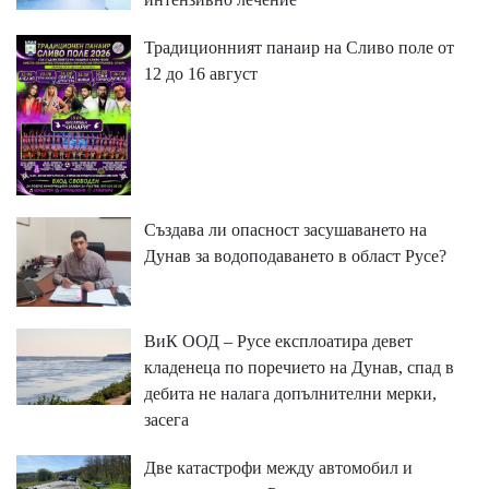
Традиционният панаир на Сливо поле от
12 до 16 август
Създава ли опасност засушаването на
Дунав за водоподаването в област Русе?
ВиК ООД – Русе експлоатира девет
кладенеца по поречието на Дунав, спад в
дебита не налага допълнителни мерки,
засега
Две катастрофи между автомобил и