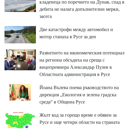
кладенеца по поречието на Дунав, спад в
дебита не налага допълнителни мерки,
засега
Две катастрофи между автомобил и
мотор станаха в Русе за ден
Развитието на икономическия потенциал
на региона обсъдиха на среща с
вицепремиера Александър Пулев в
Областната администрация в Русе
Йоана Вълева поема ръководството на
дирекция „Екология и зелена градска
среда“ в Община Русе
Жълт код за горещо време е обявен за
Русе и още четири области на страната