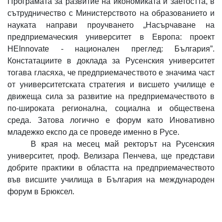
Програмата за развитие на икономиката и заетостта, в
сътрудничество с Министерството на образованието и
науката направи проучването „Насърчаване на
предприемаческия университет в Европа: проект
HEInnovate - национален преглед: България”.
Констатациите в доклада за Русенския университет
тогава гласяха, че предприемачеството е значима част
от университетската стратегия и висшето училище е
движеща сила за развитие на предприемачеството в
по-широката регионална, социална и обществена
среда. Затова логично е форум като Иновативно
младежко експо да се проведе именно в Русе.
В края на месец май ректорът на Русенския
университет, проф. Велизара Пенчева, ще представи
добрите практики в областта на предприемачеството
във висшите училища в България на международен
форум в Брюксел.