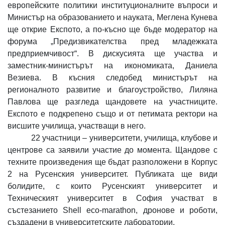
европейските политики институционалните въпроси и
Министър на образованието и науката, Меглена Кунева
ще открие Експото, а по-късно ще бъде модератор на
форума „Предизвикателства пред младежката
предприемчивост“. В дискусията ще участва и
заместник-министърът на икономиката, Даниела
Везиева. В късния следобед министърът на
регионалното развитие и благоустройство, Лиляна
Павлова ще разгледа щандовете на участниците.
Експото е подкрепено също и от петимата ректори на
висшите училища, участващи в него.
22 участници – университети, училища, клубове и
центрове са заявили участие до момента. Щандове с
техните произведения ще бъдат разположени в Корпус
2 на Русенския университет. Публиката ще види
болидите, с които Русенският университет и
Техническият университет в София участват в
състезанието Shell eco-marathon, дронове и роботи,
създадени в университетските лаборатории.