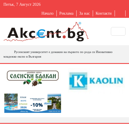
Петък, 7 Август 2026
Начало
Реклама
За нас
Контакти
Русенският университет е домакин на първото по рода си Иновативно
младежко експо в България