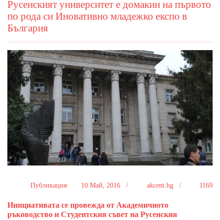
Русенският университет е домакин на първото
по рода си Иновативно младежко експо в
България
Публикация
10 Май, 2016 /
akcent.bg /
1169
Инициативата се провежда от Академичното
ръководство и Студентския съвет на Русенския