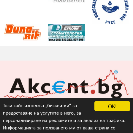
Акцент БГ ЕООД
Този сайт използва „бисквитки“ за
OK!
предоставяне на услугите в него, за
info@akcent.bg
персонализиране на рекламите и за анализ на трафика.
Facebook
Информацията за ползването му от ваша страна се