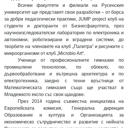
Всички факултети и филиали на Русенския
университет ще представят свои разработки – от борса
за добри педагогически практики, JUMP project клуб на
студенти и докторанти от Бизнесфакултета, през
научноизследователски лаборатории по електроника и
автономни, роботизирани и вградени системи, до
творбите на членовете на клуб „Палитра“ и рисунките с
микроорганизми от клуб „Microbio Art“.
Ученици от професионалните гимназии по
промишлени технологии, по облекло, по
дървообработване и вътрешна архитектура и по
електротехника, заедно с техни връстници от
Математическата гимназия също ще участват в
Младежкото експо със свои щандове.
През 2014 година
съвместна инициатива на
Европейската комисия, Генерална дирекция
Образование и култура и Организацията за
икономическо сътрудничество и развитие с нейната