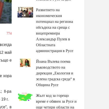
Развитието на
икономическия
потенциал на региона
обсъдиха на среща с
вицепремиера
/
774
Александър Пулев в
всегда
Областната
администрация в Русе
 12 май
също е
Йоана Вълева поема
ръководството на
дирекция „Екология и
е хора
зелена градска среда“ в
Община Русе
 II-ра
Жълт код за горещо
19 г.
време е обявен за Русе и
се”, в
още четири области на