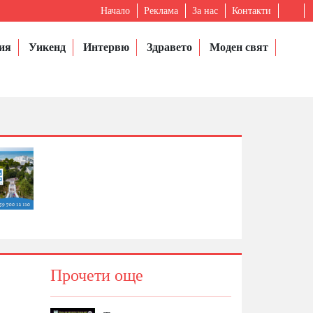
Начало
Реклама
За нас
Контакти
ия
Уикенд
Интервю
Здравето
Моден свят
Прочети още