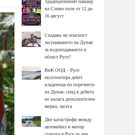
Традиционният панаир
на Сливо поле от 12 до
16 август
Създава ли опасност
засушаването на Дунав
за водоподаването в
област Русе?
ВиК ООД – Русе
експлоатира девет
кладенеца по поречието
на Дунав, спад в дебита
не налага допълнителни
мерки, засега
Две катастрофи между
автомобил и мотор
станаха в Русе за ден