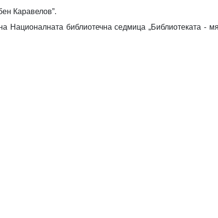
бен Каравелов”.
на Националната библиотечна седмица „Библиотеката - мя