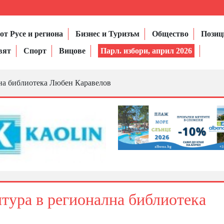
от Русе и региона
Бизнес и Туризъм
Общество
Позиц
вят
Спорт
Вицове
Парл. избори, април 2026
лна библиотека Любен Каравелов
лтура в регионална библиотека