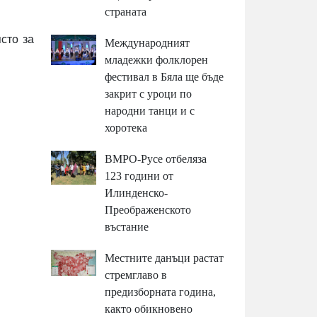
страната
сто за
Международният
младежки фолклорен
фестивал в Бяла ще бъде
закрит с уроци по
народни танци и с
хоротека
ВМРО-Русе отбеляза
123 години от
Илинденско-
Преображенското
въстание
Местните данъци растат
стремглаво в
предизборната година,
както обикновено