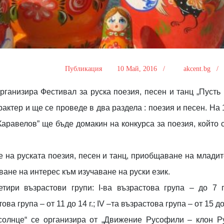
Публикация
10 Май, 2016 /
akcent.bg 
рганизира Фестивал за руска поезия, песен и танц „Пусть 
рактер и ще се проведе в два раздела : поезия и песен. На
Каравелов” ще бъде домакин на конкурса за поезия, който 
е на руската поезия, песен и танц, приобщаване на младит
ване на интерес към изучаване на руски език.
ири възрастови групи: I-ва възрастова група – до 7 г.;
това група – от 11 до 14 г.; IV –та възрастова група – от 15 до 
 солнце“ се организира от „Движение Русофили – клон Ру