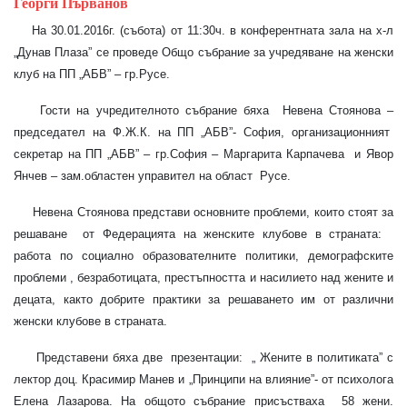
Георги Първанов
На 30.01.2016г. (събота) от 11:30ч. в конферентната зала на х-л
„Дунав Плаза” се проведе Общо събрание за учредяване на женски
клуб на ПП „АБВ” – гр.Русе.
Гости на учредителното събрание бяха Невена Стоянова –
председател на Ф.Ж.К. на ПП „АБВ”- София, организационният
секретар на ПП „АБВ” – гр.София – Маргарита Карпачева и Явор
Янчев – зам.областен управител на област Русе.
Невена Стоянова представи основните проблеми, които стоят за
решаване от Федерацията на женските клубове в страната:
работа по социално образователните политики, демографските
проблеми , безработицата, престъпността и насилието над жените и
децата, както добрите практики за решаването им от различни
женски клубове в страната.
Представени бяха две презентации: „ Жените в политиката” с
лектор доц. Красимир Манев и „Принципи на влияние”- от психолога
Елена Лазарова. На общото събрание присъстваха 58 жени.