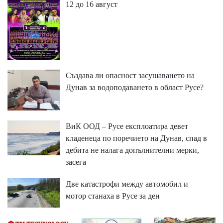
12 до 16 август
Създава ли опасност засушаването на
Дунав за водоподаването в област Русе?
ВиК ООД – Русе експлоатира девет
кладенеца по поречието на Дунав, спад в
дебита не налага допълнителни мерки,
засега
Две катастрофи между автомобил и
мотор станаха в Русе за ден