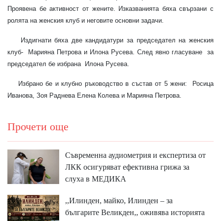
Проявена бе активност от жените. Изказванията бяха свързани с
ролята на женския клуб и неговите основни задачи.
Издигнати бяха две кандидатури за председател на женския
клуб- Марияна Петрова и Илона Русева. След явно гласуване за
председател бе избрана Илона Русева.
Избрано бе и клубно ръководство в състав от 5 жени: Росица
Иванова, Зоя Раднева Елена Колева и Марияна Петрова.
Прочети още
Съвременна аудиометрия и експертиза от
ЛКК осигуряват ефективна грижа за
слуха в МЕДИКА
,,Илинден, майко, Илинден – за
българите Великден,, оживява историята