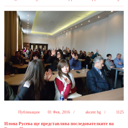
Публикация
01 Фев, 2016 /
akcent.bg /
1125
Илона Русева ще представлява последователките на