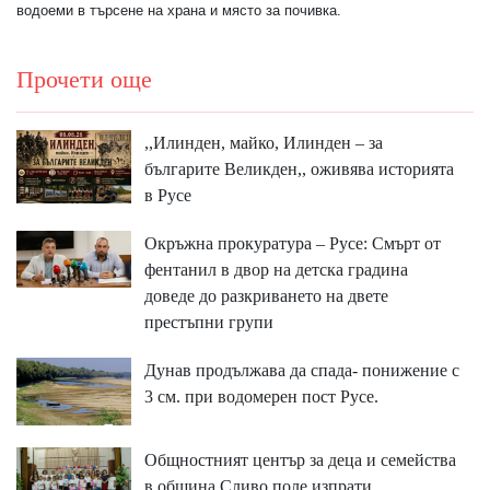
водоеми в търсене на храна и място за почивка.
Прочети още
,,Илинден, майко, Илинден – за
българите Великден,, оживява историята
в Русе
Окръжна прокуратура – Русе: Смърт от
фентанил в двор на детска градина
доведе до разкриването на двете
престъпни групи
Дунав продължава да спада- понижение с
3 см. при водомерен пост Русе.
Общностният център за деца и семейства
в община Сливо поле изпрати