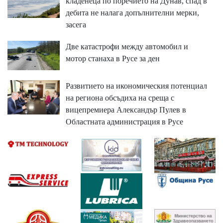
кладенеца по поречието на Дунав, спад в
дебита не налага допълнителни мерки,
засега
Две катастрофи между автомобил и
мотор станаха в Русе за ден
Развитието на икономическия потенциал
на региона обсъдиха на среща с
вицепремиера Александър Пулев в
Областната администрация в Русе