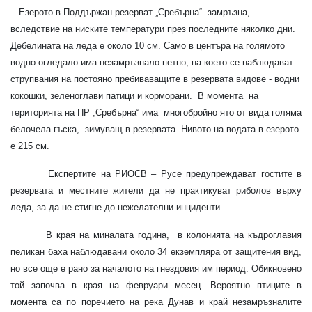
Езерото в Поддържан резерват
„
Сребърна
“
замръзна,
вследствие на ниските температури през последните няколко дни.
Дебелината на леда е около 10 см. Само в центъра на голямото
водно огледало има незамръзнало петно, на което се наблюдават
струпвания на постояно пребиваващите в резервата видове - водни
кокошки, зеленоглави патици и корморани.
В момента
на
територията на ПР
„Сребърна“ има
многобройно ято от вида голяма
белочела гъска,
зимуващ в резервата. Нивото на водата в езерото
е 215 см.
Експертите на РИОСВ – Русе предупреждават гостите в
резервата и местните жители да не практикуват риболов върху
леда, за да не стигне до нежелателни инциденти.
В края на миналата година,
в колонията на къдроглавия
пеликан баха наблюдавани около 34 екземпляра от защитения вид,
но все още е рано за началото на гнездовия им период. Обикновено
той започва в края на февруари месец. Вероятно птиците в
момента са по поречието на река Дунав и край незамръзналите