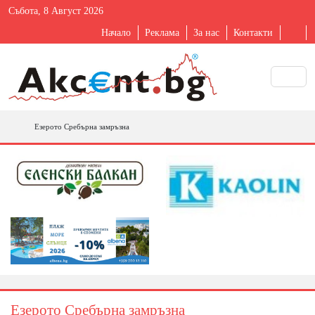
Събота, 8 Август 2026
Начало
Реклама
За нас
Контакти
Езерото Сребърна замръзна
Езерото Сребърна замръзна