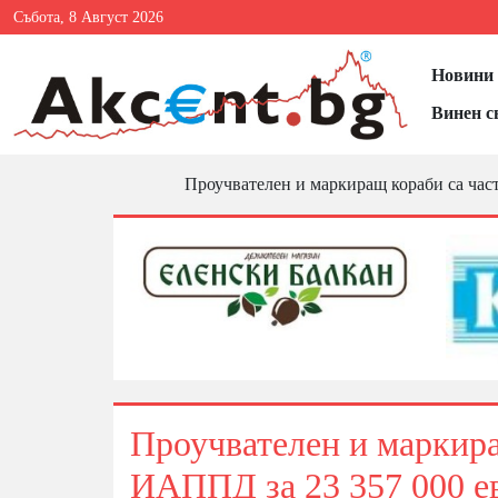
Събота, 8 Август 2026
Новини 
Винен с
Проучвателен и маркиращ кораби са час
Проучвателен и маркира
ИАППД за 23 357 000 е