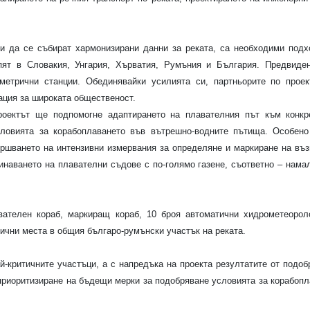
и да се събират хармонизирани данни за реката, са необходими под
пят в Словакия, Унгария, Хърватия, Румъния и България. Предвиде
метрични станции. Обединявайки усилията си, партньорите по прое
ация за широката общественост.
роектът ще подпомогне адаптирането на плавателния път към конкр
ловията за корабоплаването във вътрешно-водните пътища. Особено
ршването на интензивни измервания за определяне и маркиране на въ
инаването на плавателни съдове с по-голямо газене, съответно – нама
ателен кораб, маркиращ кораб, 10 броя автоматични хидрометеорол
тични места в общия българо-румънски участък на реката.
-критичните участъци, а с напредъка на проекта резултатите от подоб
приоритизиране на бъдещи мерки за подобряване условията за корабопл