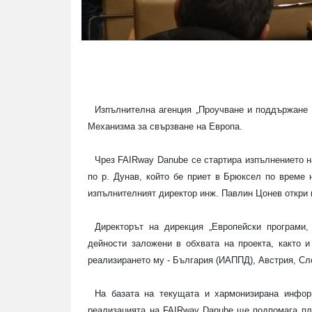
Изпълнителна агенция „Проучване и поддържане 
Механизма за свързване на Европа.
Чрез
FAIRway Danube
се стартира изпълнението н
по р. Дунав, който бе приет в Брюксел по време 
изпълнителният директор инж. Павлин Цонев откри 
Директорът на дирекция „Европейски програми,
дейности заложени в обхвата на проекта, както 
реализирането му - България (ИАППД), Австрия, Сл
На базата на текущата и хармонизирана информ
реализацията на
FAIRway Danube
ще
подпомага пл