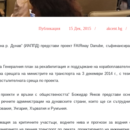
Публикация
15 Дек, 2015 /
akcent.bg 
на р. Дунав“ (ИАППД) представи проект
FAIRway Danube,
съфинансира
а Генералния план за рехабилитация и поддържане на корабоплавателн
на срещата на министрите на транспорта на 3 декември 2014 г., с тез
встъпителната среща по проекта.
 проекти и връзки с обществеността“ Божидар Янков представи осн
и речните администрации на дунавските страни, които ще си сътрудни
овакия, Унгария, Хърватия и Румъния.
ация за критичните участъци, водните нива и прогнози за водния 
анирането на речния транспорт по реката, проектирането на инженерни