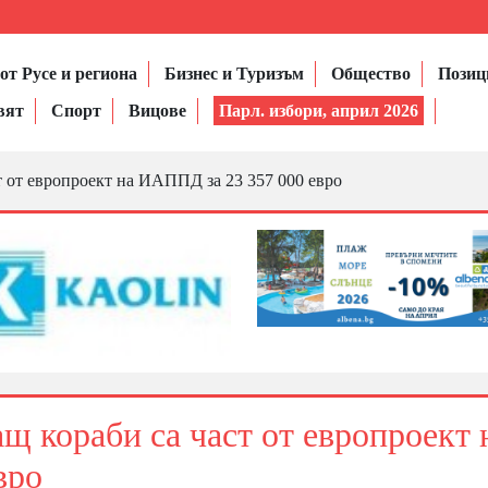
от Русе и региона
Бизнес и Туризъм
Общество
Позиц
вят
Спорт
Вицове
Парл. избори, април 2026
т от европроект на ИАППД за 23 357 000 евро
щ кораби са част от европроект 
вро