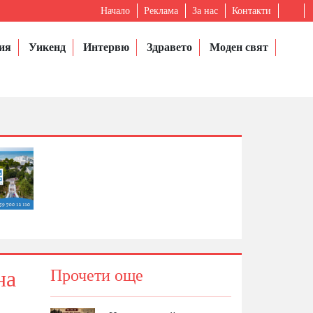
Начало
Реклама
За нас
Контакти
ия
Уикенд
Интервю
Здравето
Моден свят
на
Прочети още