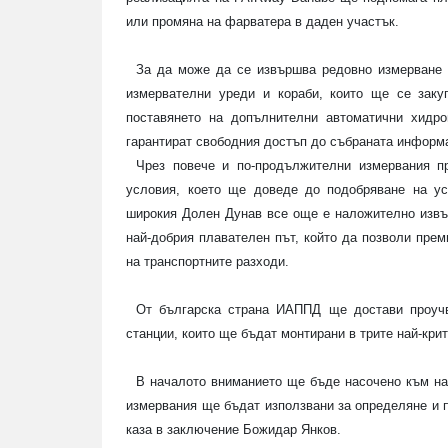
или промяна на фарватера в даден участък.
За да може да се извършва редовно измерване 
измервателни уреди и кораби, които ще се заку
поставянето на допълнителни автоматични хидро
гарантират свободния достъп до събраната информ
Чрез повече и по-продължителни измервания п
условия, което ще доведе до подобряване на ус
широкия Долен Дунав все още е наложително извъ
най-добрия плавателен път, който да позволи прем
на транспортните разходи.
От българска страна ИАППД ще достави проучв
станции, които ще бъдат монтирани в трите най-кри
В началото вниманието ще бъде насочено към най
измервания ще бъдат използвани за определяне и 
каза в заключение Божидар Янков.