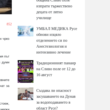
община Сливо поле
изпрати тържествено
децата от лятно
училище
/
852
УМБАЛ МЕДИКА Русе
обнови изцяло
н чрез
отделението си по
Анестезиология и
интензивно лечение
ия път
и думи
Традиционният панаир
на Сливо поле от 12 до
16 август
овните
чат за
Създава ли опасност
засушаването на Дунав
за водоподаването в
стоеж,
област Русе?
 мерки