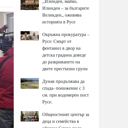
,,Илинден, майко,
Илинден – за българите
Великден,, оживява
историята в Русе
Окръжна прокуратура –
Русе: Смърт от
фентанил в двор на
детска градина доведе
до разкриването на
двете престъпни групи
Дунав продължава да
спада- понижение с 3
см. при водомерен пост
Русе.
Общностният център за
деца и семейства в