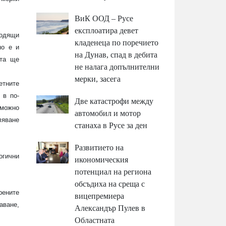
ВиК ООД – Русе
експлоатира девет
ходящи
кладенеца по поречието
но е и
на Дунав, спад в дебита
кта ще
не налага допълнителни
мерки, засега
етните
 в по-
Две катастрофи между
зможно
автомобил и мотор
ляване
станаха в Русе за ден
Развитието на
огични
икономическия
потенциал на региона
обсъдиха на среща с
рените
вицепремиера
аване,
Александър Пулев в
Областната